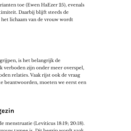
arianten toe (Ewen HaEzer 25), evenals
miteit. Daarbij blijft steeds de
n het lichaam van de vrouw wordt
rijpen, is het belangrijk de
jk verboden zijn onder meer overspel,
en relaties. Vaak rijst ook de vraag
e te beantwoorden, moeten we eerst een
gezin
 menstruatie (Leviticus 18:19; 20:18).
vrouw tamee is. Dit begrip wordt vaak