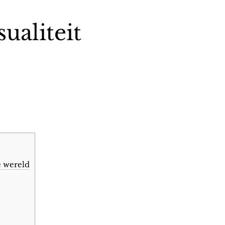
ualiteit
e wereld