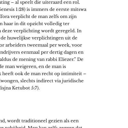
ing – al speelt die uiteraard een rol.
enesis 1:28) is immers de eerste mitswa
 Tora verplicht de man zelfs om zijn
 haar in dit opzicht volledig ter
n deze verplichting wordt geregeld. In
n de huwelijkse verplichtingen uit de
voor arbeiders tweemaal per week, voor
ndrijvers eenmaal per dertig dagen en
ldus de mening van rabbi Eliezer.” De
de man weigeren, en de man is
 heeft ook de man recht op intimiteit –
ongen, slechts indirect via juridische
sjna Ketubot 5:7).
nd, wordt traditioneel gezien als een
e nabijheid. Men kan zelfs zeggen dat