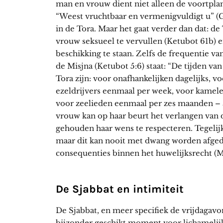
man en vrouw dient niet alleen de voortplant
“Weest vruchtbaar en vermenigvuldigt u” (G
in de Tora. Maar het gaat verder dan dat: de
vrouw seksueel te vervullen (Ketubot 61b) en
beschikking te staan. Zelfs de frequentie va
de Misjna (Ketubot 5:6) staat: “De tijden va
Tora zijn: voor onafhankelijken dagelijks, 
ezeldrijvers eenmaal per week, voor kamele
voor zeelieden eenmaal per zes maanden – a
vrouw kan op haar beurt het verlangen van 
gehouden haar wens te respecteren. Tegelijk
maar dit kan nooit met dwang worden afgedw
consequenties binnen het huwelijksrecht (Mi
De Sjabbat en intimiteit
De Sjabbat, en meer specifiek de vrijdagavo
bijzonder geschikt moment voor lichamelijk