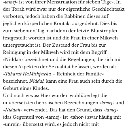
»
tamej
« ist von ihrer Menstruation für sieben Tage«. In
der Torah wird zwar nur der eigentliche Geschlechtsakt
verboten, jedoch haben die Rabbinen dieses auf
jeglichen körperlichen Kontakt ausgedehnt. Dies bis
zum siebenten Tag, nachdem der letzte Blutstropfen
festgestellt worden ist und die Frau in einer Mikweh
untergetaucht ist. Der Zustand der Frau bis zur
Reinigung in der
Mikweh
wird mit dem Begriff
»Niddah« bezeichnet und die Regelungen, die sich mit
diesen Aspekten der Sexualität befassen, werden als
»
Taharat HaMishpacha
– Reinheit der Familie«
bezeichnet.
Niddah
kann eine Frau auch sein durch die
Geburt eines Kindes.
Und noch etwas: Hier wurden wohlüberlegt die
unübersetzten hebräischen Bezeichnungen »
tamej
« und
»
Niddah
« verwendet. Das hat den Grund, dass »
tamej
«
(das Gegenteil von »tamej« ist »tahor«) zwar häufig mit
»unrein« übersetzt wird, es jedoch nicht mit