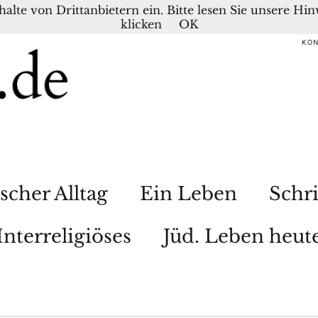
nhalte von Drittanbietern ein. Bitte lesen Sie unsere H
klicken
OK
KO
scher Alltag
Ein Leben
Schri
Interreligiöses
Jüd. Leben heut