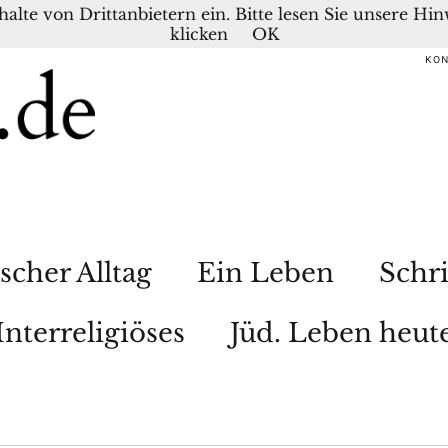
nhalte von Drittanbietern ein. Bitte lesen Sie unsere H
klicken
OK
KO
scher Alltag
Ein Leben
Schri
Interreligiöses
Jüd. Leben heut