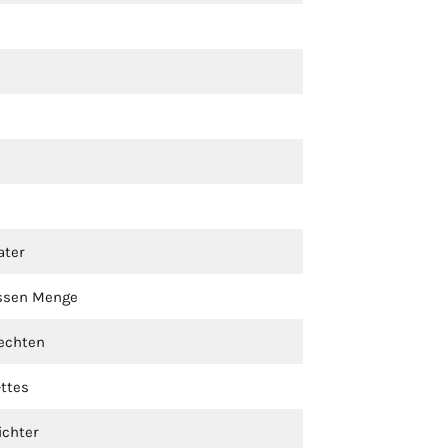
ater
ossen Menge
echten
ttes
ichter