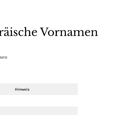
bräische Vornamen
amen
Hinweis