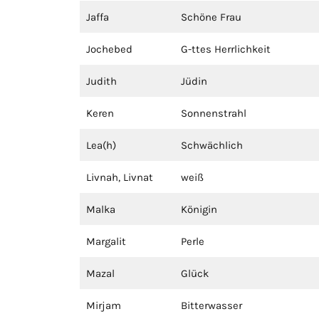
Jaffa
Schöne Frau
Jochebed
G-ttes Herrlichkeit
Judith
Jüdin
Keren
Sonnenstrahl
Lea(h)
Schwächlich
Livnah, Livnat
weiß
Malka
Königin
Margalit
Perle
Mazal
Glück
Mirjam
Bitterwasser