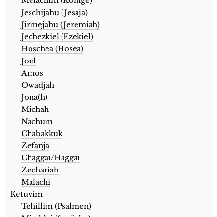
Melachim (Könige)
Jeschijahu (Jesaja)
Jirmejahu (Jeremiah)
Jechezkiel (Ezekiel)
Hoschea (Hosea)
Joel
Amos
Owadjah
Jona(h)
Michah
Nachum
Chabakkuk
Zefanja
Chaggai/Haggai
Zechariah
Malachi
Ketuvim
Tehillim (Psalmen)