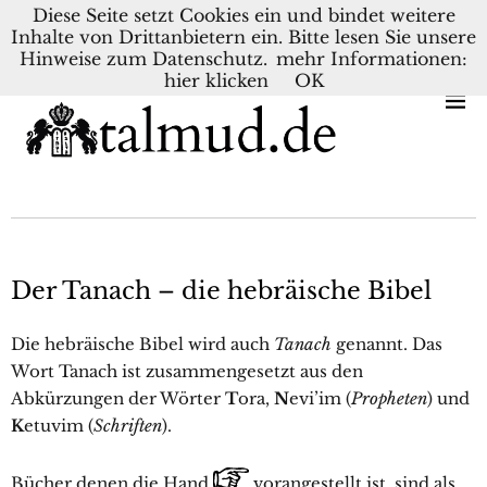
Diese Seite setzt Cookies ein und bindet weitere
Inhalte von Drittanbietern ein. Bitte lesen Sie unsere
KONTAKT
BLOG
DEUTSCH
NEDERLANDS
Hinweise zum Datenschutz.
mehr Informationen:
hier klicken
OK
Der Tanach – die hebräische Bibel
Die hebräische Bibel wird auch
Tanach
genannt. Das
Wort Tanach ist zusammengesetzt aus den
Abkürzungen der Wörter
T
ora,
N
evi’im (
Propheten
) und
K
etuvim (
Schriften
).
Bücher denen die Hand
vorangestellt ist, sind als