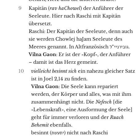
9
Kapitän (
rav haChowel
) der Anführer der
Seeleute. Hier nach Raschi mit Kapitän
übersetzt.
Raschi: Der Kapitän der Seeleute, denn auch
sie werden Chowlej haJam Seeleute des
Meeres genannt. In Altfranzösisch גובירניי“ל.
Vilna Gaon
: Er ist der »Kopf«, der Anführer
– damit ist das Herz gemeint.
10
vielleicht besinnt sich
ein nahezu gleicher Satz
ist in Joel 2,14 zu finden.
Vilna Gaon
: Die Seele kann repariert
werden, der Körper und alles, was mit ihm
zusammenhängt nicht. Die
Nefesch
[die
»Lebenskraft«, eine Ausformung der Seele]
geht für immer verloren und der
Ruach
Behemit
ebenfalls.
besinnt (יתעשת) nicht nach Raschi