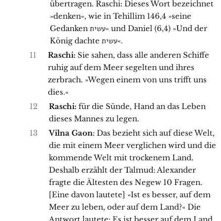
übertragen. Raschi: Dieses Wort bezeichnet
»denken«, wie in Tehillim 146,4 »seine
Gedanken עשית« und Daniel (6,4) »Und der
König dachte עשית«.
11
Raschi:
Sie sahen, dass alle anderen Schiffe
ruhig auf dem Meer segelten und ihres
zerbrach. »Wegen einem von uns trifft uns
dies.«
12
Raschi:
für die Sünde, Hand an das Leben
dieses Mannes zu legen.
13
Vilna Gaon
: Das bezieht sich auf diese Welt,
die mit einem Meer verglichen wird und die
kommende Welt mit trockenem Land.
Deshalb erzählt der Talmud: Alexander
fragte die Ältesten des Negew 10 Fragen.
[Eine davon lautete] »Ist es besser, auf dem
Meer zu leben, oder auf dem Land?« Die
Antwort lautete: Es ist besser auf dem Land