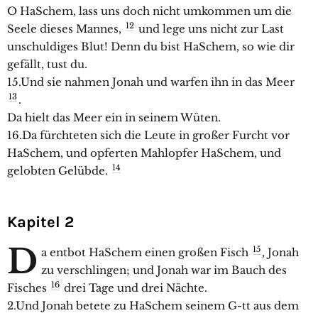
O HaSchem, lass uns doch nicht umkommen um die
12
Seele dieses Mannes,
und lege uns nicht zur Last
unschuldiges Blut! Denn du bist HaSchem, so wie dir
gefällt, tust du.
15.Und sie nahmen Jonah und warfen ihn in das Meer
13
.
Da hielt das Meer ein in seinem Wüten.
16.Da fürchteten sich die Leute in großer Furcht vor
HaSchem, und opferten Mahlopfer HaSchem, und
14
gelobten Gelübde.
Kapitel 2
D
15
a entbot HaSchem einen großen Fisch
, Jonah
zu verschlingen; und Jonah war im Bauch des
16
Fisches
drei Tage und drei Nächte.
2.Und Jonah betete zu HaSchem seinem G-tt aus dem