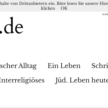
nhalte von Drittanbietern ein. Bitte lesen Sie unsere H
klicken
OK
KO
scher Alltag
Ein Leben
Schri
Interreligiöses
Jüd. Leben heut