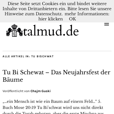
Diese Seite setzt Cookies ein und bindet weitere
Inhalte von Drittanbietern ein. Bitte lesen Sie unsere
KONTAKT
BLOG
DEUTSCH
NEDERLANDS
Hinweise zum Datenschutz.
mehr Informationen:
hier klicken
OK
ALLE ARTIKEL IN:
TU BISCHWAT
Tu Bi Schewat – Das Neujahrsfest der
Bäume
Veröffentlicht von
Chajm Guski
„…ein Mensch ist wie ein Baum auf einem Feld…“ 5.
Buch Mose 20:19 Tu Bi’schwat wird uns nicht direkt
durch die Torah geboten, aber die erste Mischna aus