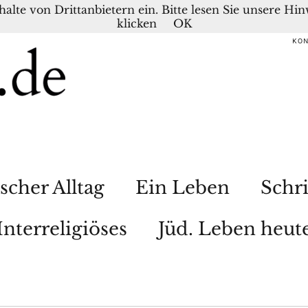
nhalte von Drittanbietern ein. Bitte lesen Sie unsere H
klicken
OK
KO
scher Alltag
Ein Leben
Schri
Interreligiöses
Jüd. Leben heut