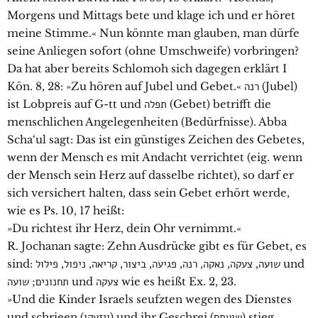
Morgens und Mittags bete und klage ich und er höret
meine Stimme.« Nun könnte man glauben, man dürfe
seine Anliegen sofort (ohne Umschweife) vorbringen?
Da hat aber bereits Schlomoh sich dagegen erklärt I
Kön. 8, 28: »Zu hören auf Jubel und Gebet.« רנה (Jubel)
ist Lobpreis auf G-tt und תפלה (Gebet) betrifft die
menschlichen Angelegenheiten (Bedürfnisse). Abba
Scha‘ul sagt: Das ist ein günstiges Zeichen des Gebetes,
wenn der Mensch es mit Andacht verrichtet (eig. wenn
der Mensch sein Herz auf dasselbe richtet), so darf er
sich versichert halten, dass sein Gebet erhört werde,
wie es Ps. 10, 17 heißt:
»Du richtest ihr Herz, dein Ohr vernimmt.«
R. Jochanan sagte: Zehn Ausdrücke gibt es für Gebet, es
sind: שועה, צעקה, נאקה, רנה, פגיעה, ביצור, קריאה, ניפול, פילול und
תחנונים; שועה und צעקה wie es heißt Ex. 2, 23.
»Und die Kinder Israels seufzten wegen des Dienstes
und schrieen (ויזעקו) und ihr Geschrei (שועתם) stieg