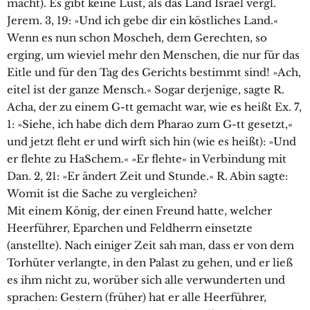
macht). Es gibt keine Lust, als das Land Israel vergl.
Jerem. 3, 19: »Und ich gebe dir ein köstliches Land.«
Wenn es nun schon Moscheh, dem Gerechten, so
erging, um wieviel mehr den Menschen, die nur für das
Eitle und für den Tag des Gerichts bestimmt sind! »Ach,
eitel ist der ganze Mensch.« Sogar derjenige, sagte R.
Acha, der zu einem G-tt gemacht war, wie es heißt Ex. 7,
1: »Siehe, ich habe dich dem Pharao zum G-tt gesetzt,«
und jetzt fleht er und wirft sich hin (wie es heißt): »Und
er flehte zu HaSchem.« »Er flehte« in Verbindung mit
Dan. 2, 21: »Er ändert Zeit und Stunde.« R. Abin sagte:
Womit ist die Sache zu vergleichen?
Mit einem König, der einen Freund hatte, welcher
Heerführer, Eparchen und Feldherrn einsetzte
(anstellte). Nach einiger Zeit sah man, dass er von dem
Torhüter verlangte, in den Palast zu gehen, und er ließ
es ihm nicht zu, worüber sich alle verwunderten und
sprachen: Gestern (früher) hat er alle Heerführer,