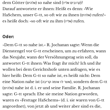
dem Götter (אלהים) so nahe sind (קרובים אליו)?
Darauf antwortete er ihnen: Heißt es denn: »Wie
HaSchem, unser G-tt, so oft wir zu ihnen (אלהים) rufen?«
es heißt doch: »so oft wir zu ihm (אליו) rufen.
Oder:
»Dem G-tt so nahe ist.« R. Jochanan sagte: Wenn die
Dienstengel vor G-tt erscheinen, um zu erfahren, wann
das Neujahr, wann der Versöhnungstag sein soll, da
antwortet G-tt ihnen: Was fragt ihr mich? Ich und ihr
wollen bei dem Gerichtshofe unten anfragen, wie es
hier heißt: Dem G-tt so nahe ist, es heißt nicht: Dem
eine Nation nahe ist (אשר לו אומה קריבה), sondern dem G-tt
(אלהים) nahe ist d. i. er und seine Familie. R. Jochanan
sagte: G-tt sprach: Ehe sie meine Nation geworden,
waren es »Festtage HaSchems« (d. i. sie waren von G-tt
angeordnet), von jetzt ab und weiter aber sind es die,