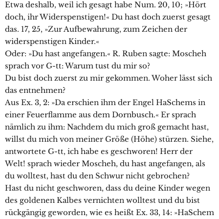
Etwa deshalb, weil ich gesagt habe Num. 20, 10; »Hört
doch, ihr Widerspenstigen!« Du hast doch zuerst gesagt
das. 17, 25, »Zur Aufbewahrung, zum Zeichen der
widerspenstigen Kinder.«
Oder: »Du hast angefangen.« R. Ruben sagte: Moscheh
sprach vor G-tt: Warum tust du mir so?
Du bist doch zuerst zu mir gekommen. Woher lässt sich
das entnehmen?
Aus Ex. 3, 2: »Da erschien ihm der Engel HaSchems in
einer Feuerflamme aus dem Dornbusch.« Er sprach
nämlich zu ihm: Nachdem du mich groß gemacht hast,
willst du mich von meiner Größe (Höhe) stürzen. Siehe,
antwortete G-tt, ich habe es geschworen! Herr der
Welt! sprach wieder Moscheh, du hast angefangen, als
du wolltest, hast du den Schwur nicht gebrochen?
Hast du nicht geschworen, dass du deine Kinder wegen
des goldenen Kalbes vernichten wolltest und du bist
rückgängig geworden, wie es heißt Ex. 33, 14: »HaSchem