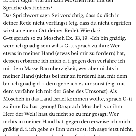
R. Levi sagte: Warum kam Moscheh nur mit der
Sprache des Flehens?
Das Sprichwort sagt: Sei vorsichtig, dass du dich in
deiner Rede nicht verfängst (eig. dass du nicht ergriffen
wirst an einem Ort deiner Rede). Wie das?
G-tt sprach so zu Moscheh Ex. 33, 19: »Ich bin gnädig,
wem ich gnädig sein will.« G-tt sprach zu ihm: Wer
etwas in meiner Hand (etwas bei mir zu fordern) hat,
dessen erbarme ich mich d. i. gegen den verfahre ich
mit dem Masse Barmherzigkeit, wer aber nichts in
meiner Hand (nichts bei mir zu fordern) hat, mit dem
bin ich gnädig d. i. dem gebe ich es umsonst (eig. mit
dem verfahre ich mit der Gabe des Umsonst). Als
Moscheh in das Land Israel kommen wollte, sprach G-tt
zu ihm: Du hast genug! Da sprach Moscheh vor ihm:
Herr der Welt! hast du nicht so zu mir gesagt: Wer
nichts in meiner Hand hat, gegen den erweise ich mich
gnädig d. i. ich gebe es ihm umsonst, ich sage jetzt nicht,