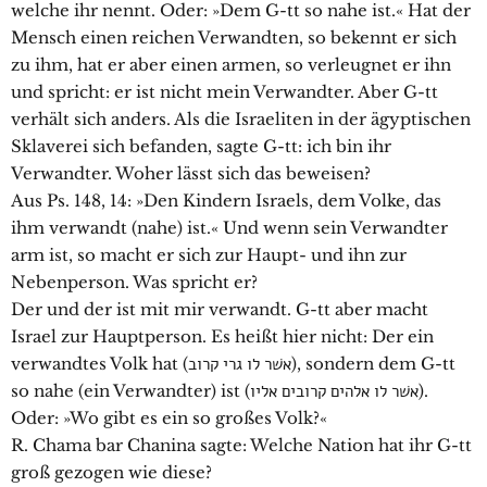
welche ihr nennt. Oder: »Dem G-tt so nahe ist.« Hat der
Mensch einen reichen Verwandten, so bekennt er sich
zu ihm, hat er aber einen armen, so verleugnet er ihn
und spricht: er ist nicht mein Verwandter. Aber G-tt
verhält sich anders. Als die Israeliten in der ägyptischen
Sklaverei sich befanden, sagte G-tt: ich bin ihr
Verwandter. Woher lässt sich das beweisen?
Aus Ps. 148, 14: »Den Kindern Israels, dem Volke, das
ihm verwandt (nahe) ist.« Und wenn sein Verwandter
arm ist, so macht er sich zur Haupt- und ihn zur
Nebenperson. Was spricht er?
Der und der ist mit mir verwandt. G-tt aber macht
Israel zur Hauptperson. Es heißt hier nicht: Der ein
verwandtes Volk hat (אשׁר לו גרי קרוב), sondern dem G-tt
so nahe (ein Verwandter) ist (אשׁר לו אלהים קרובים אליו).
Oder: »Wo gibt es ein so großes Volk?«
R. Chama bar Chanina sagte: Welche Nation hat ihr G-tt
groß gezogen wie diese?