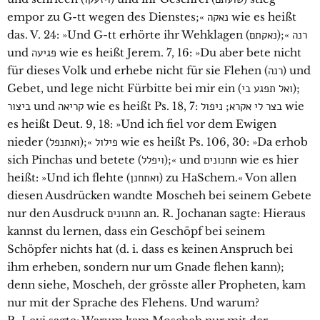
empor zu G-tt wegen des Dienstes;« נאקה wie es heißt
das. V. 24: »Und G-tt erhörte ihr Wehklagen (נאקתם);« רנה
und פגיעה wie es heißt Jerem. 7, 16: »Du aber bete nicht
für dieses Volk und erhebe nicht für sie Flehen (רנה) und
Gebet, und lege nicht Fürbitte bei mir ein (ואל תפגע בי);
ביצור und קריאה wie es heißt Ps. 18, 7: בצר לי אקרא; ניפול wie
es heißt Deut. 9, 18: »Und ich fiel vor dem Ewigen
nieder (ואתנפל);« פילול wie es heißt Ps. 106, 30: »Da erhob
sich Pinchas und betete (ויפלל);« und תחנונים wie es hier
heißt: »Und ich flehte (ואתחנן) zu HaSchem.« Von allen
diesen Ausdrücken wandte Moscheh bei seinem Gebete
nur den Ausdruck תחנונים an. R. Jochanan sagte: Hieraus
kannst du lernen, dass ein Geschöpf bei seinem
Schöpfer nichts hat (d. i. dass es keinen Anspruch bei
ihm erheben, sondern nur um Gnade flehen kann);
denn siehe, Moscheh, der grösste aller Propheten, kam
nur mit der Sprache des Flehens. Und warum?