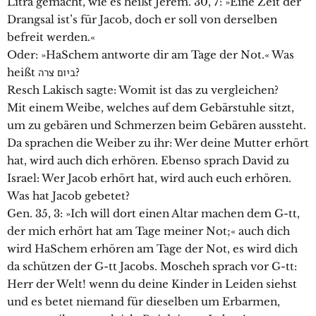
Litra gemacht, wie es heißt Jerem. 30, 7: »Eine Zeit der
Drangsal ist’s für Jacob, doch er soll von derselben
befreit werden.«
Oder: »HaSchem antworte dir am Tage der Not.« Was
heißt ביום צרה?
Resch Lakisch sagte: Womit ist das zu vergleichen?
Mit einem Weibe, welches auf dem Gebärstuhle sitzt,
um zu gebären und Schmerzen beim Gebären aussteht.
Da sprachen die Weiber zu ihr: Wer deine Mutter erhört
hat, wird auch dich erhören. Ebenso sprach David zu
Israel: Wer Jacob erhört hat, wird auch euch erhören.
Was hat Jacob gebetet?
Gen. 35, 3: »Ich will dort einen Altar machen dem G-tt,
der mich erhört hat am Tage meiner Not;« auch dich
wird HaSchem erhören am Tage der Not, es wird dich
da schützen der G-tt Jacobs. Moscheh sprach vor G-tt:
Herr der Welt! wenn du deine Kinder in Leiden siehst
und es betet niemand für dieselben um Erbarmen,