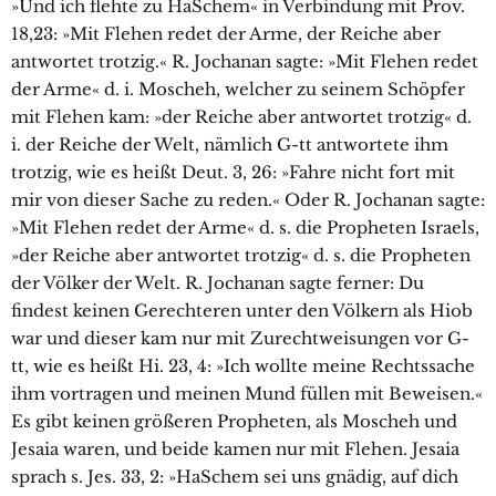
»Und ich flehte zu HaSchem« in Verbindung mit Prov.
18,23: »Mit Flehen redet der Arme, der Reiche aber
antwortet trotzig.« R. Jochanan sagte: »Mit Flehen redet
der Arme« d. i. Moscheh, welcher zu seinem Schöpfer
mit Flehen kam: »der Reiche aber antwortet trotzig« d.
i. der Reiche der Welt, nämlich G-tt antwortete ihm
trotzig, wie es heißt Deut. 3, 26: »Fahre nicht fort mit
mir von dieser Sache zu reden.« Oder R. Jochanan sagte:
»Mit Flehen redet der Arme« d. s. die Propheten Israels,
»der Reiche aber antwortet trotzig« d. s. die Propheten
der Völker der Welt. R. Jochanan sagte ferner: Du
findest keinen Gerechteren unter den Völkern als Hiob
war und dieser kam nur mit Zurechtweisungen vor G-
tt, wie es heißt Hi. 23, 4: »Ich wollte meine Rechtssache
ihm vortragen und meinen Mund füllen mit Beweisen.«
Es gibt keinen größeren Propheten, als Moscheh und
Jesaia waren, und beide kamen nur mit Flehen. Jesaia
sprach s. Jes. 33, 2: »HaSchem sei uns gnädig, auf dich