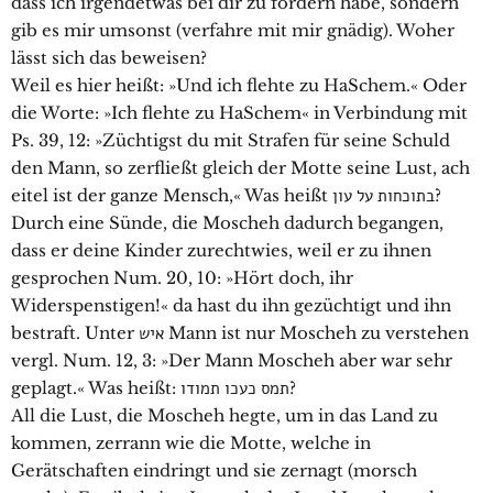
dass ich irgendetwas bei dir zu fordern habe, sondern
gib es mir umsonst (verfahre mit mir gnädig). Woher
lässt sich das beweisen?
Weil es hier heißt: »Und ich flehte zu HaSchem.« Oder
die Worte: »Ich flehte zu HaSchem« in Verbindung mit
Ps. 39, 12: »Züchtigst du mit Strafen für seine Schuld
den Mann, so zerfließt gleich der Motte seine Lust, ach
eitel ist der ganze Mensch,« Was heißt בתוכחות על עון?
Durch eine Sünde, die Moscheh dadurch begangen,
dass er deine Kinder zurechtwies, weil er zu ihnen
gesprochen Num. 20, 10: »Hört doch, ihr
Widerspenstigen!« da hast du ihn gezüchtigt und ihn
bestraft. Unter איש Mann ist nur Moscheh zu verstehen
vergl. Num. 12, 3: »Der Mann Moscheh aber war sehr
geplagt.« Was heißt: תמס כעכו תמודו?
All die Lust, die Moscheh hegte, um in das Land zu
kommen, zerrann wie die Motte, welche in
Gerätschaften eindringt und sie zernagt (morsch