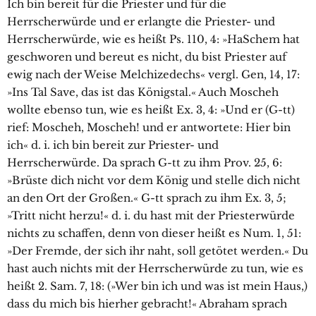
Ich bin bereit für die Priester und für die
Herrscherwürde und er erlangte die Priester- und
Herrscherwürde, wie es heißt Ps. 110, 4: »HaSchem hat
geschworen und bereut es nicht, du bist Priester auf
ewig nach der Weise Melchizedechs« vergl. Gen, 14, 17:
»Ins Tal Save, das ist das Königstal.« Auch Moscheh
wollte ebenso tun, wie es heißt Ex. 3, 4: »Und er (G-tt)
rief: Moscheh, Moscheh! und er antwortete: Hier bin
ich« d. i. ich bin bereit zur Priester- und
Herrscherwürde. Da sprach G-tt zu ihm Prov. 25, 6:
»Brüste dich nicht vor dem König und stelle dich nicht
an den Ort der Großen.« G-tt sprach zu ihm Ex. 3, 5;
»Tritt nicht herzu!« d. i. du hast mit der Priesterwürde
nichts zu schaffen, denn von dieser heißt es Num. 1, 51:
»Der Fremde, der sich ihr naht, soll getötet werden.« Du
hast auch nichts mit der Herrscherwürde zu tun, wie es
heißt 2. Sam. 7, 18: (»Wer bin ich und was ist mein Haus,)
dass du mich bis hierher gebracht!« Abraham sprach