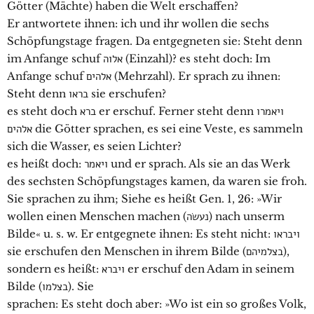
Götter (Mächte) haben die Welt erschaffen?
Er antwortete ihnen: ich und ihr wollen die sechs
Schöpfungstage fragen. Da entgegneten sie: Steht denn
im Anfange schuf אלוה (Einzahl)? es steht doch: Im
Anfange schuf אלהים (Mehrzahl). Er sprach zu ihnen:
Steht denn בראו sie erschufen?
es steht doch ברא er erschuf. Ferner steht denn ויאמרו
אלהים die Götter sprachen, es sei eine Veste, es sammeln
sich die Wasser, es seien Lichter?
es heißt doch: ויאמר‎ und er sprach. Als sie an das Werk
des sechsten Schöpfungstages kamen, da waren sie froh.
Sie sprachen zu ihm; Siehe es heißt Gen. 1, 26: »Wir
wollen einen Menschen machen (נעשׂה) nach unserm
Bilde« u. s. w. Er entgegnete ihnen: Es steht nicht: ויבראו
sie erschufen den Menschen in ihrem Bilde (בצלמיהם),
sondern es heißt: ויברא er erschuf den Adam in seinem
Bilde (בצלמו). Sie
sprachen: Es steht doch aber: »Wo ist ein so großes Volk,