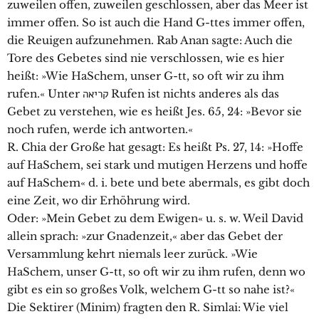
zuweilen offen, zuweilen geschlossen, aber das Meer ist
immer offen. So ist auch die Hand G-ttes immer offen,
die Reuigen aufzunehmen. Rab Anan sagte: Auch die
Tore des Gebetes sind nie verschlossen, wie es hier
heißt: »Wie HaSchem, unser G-tt, so oft wir zu ihm
rufen.« Unter קריאה Rufen ist nichts anderes als das
Gebet zu verstehen, wie es heißt Jes. 65, 24: »Bevor sie
noch rufen, werde ich antworten.«
R. Chia der Große hat gesagt: Es heißt Ps. 27, 14: »Hoffe
auf HaSchem, sei stark und mutigen Herzens und hoffe
auf HaSchem« d. i. bete und bete abermals, es gibt doch
eine Zeit, wo dir Erhöhrung wird.
Oder: »Mein Gebet zu dem Ewigen« u. s. w. Weil David
allein sprach: »zur Gnadenzeit,« aber das Gebet der
Versammlung kehrt niemals leer zurück. »Wie
HaSchem, unser G-tt, so oft wir zu ihm rufen, denn wo
gibt es ein so großes Volk, welchem G-tt so nahe ist?«
Die Sektirer (Minim) fragten den R. Simlai: Wie viel