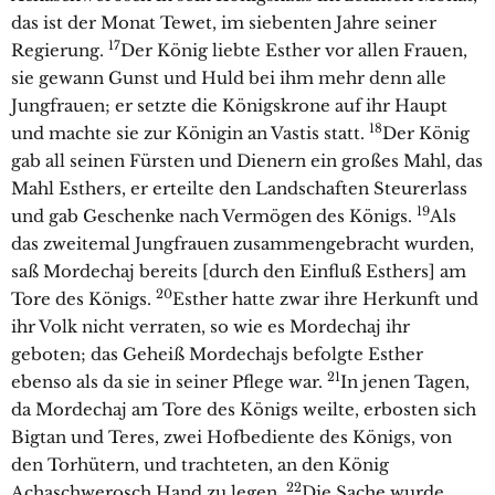
das ist der Monat Tewet, im siebenten Jahre seiner
17
Regierung.
Der König liebte Esther vor allen Frauen,
sie gewann Gunst und Huld bei ihm mehr denn alle
Jungfrauen; er setzte die Königskrone auf ihr Haupt
18
und machte sie zur Königin an Vastis statt.
Der König
gab all seinen Fürsten und Dienern ein großes Mahl, das
Mahl Esthers, er erteilte den Landschaften Steurerlass
19
und gab Geschenke nach Vermögen des Königs.
Als
das zweitemal Jungfrauen zusammengebracht wurden,
saß Mordechaj bereits [durch den Einfluß Esthers] am
20
Tore des Königs.
Esther hatte zwar ihre Herkunft und
ihr Volk nicht verraten, so wie es Mordechaj ihr
geboten; das Geheiß Mordechajs befolgte Esther
21
ebenso als da sie in seiner Pflege war.
In jenen Tagen,
da Mordechaj am Tore des Königs weilte, erbosten sich
Bigtan und Teres, zwei Hofbediente des Königs, von
den Torhütern, und trachteten, an den König
22
Achaschwerosch Hand zu legen.
Die Sache wurde