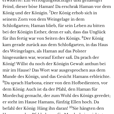
erwiderte: Ein verfolgungssüchtiger und gehässiger
Feind, dieser böse Haman! Da erschrak Haman vor dem
7
König und der Königin.
Der König erhob sich in
seinem Zorn von dem Weingelage in dem
Schloßgarten; Haman blieb, für sein Leben zu bitten
bei der Königin Esther, denn er sah, dass das Unglück
8
für ihn fertig war von Seiten des Königs.
Der König
kam gerade zurück aus dem Schloßgarten, in das Haus
des Weingelages, als Haman auf das Polster
hingesunken war, worauf Esther saß. Da prach der
König! Willst du noch der Königin Gewalt anthun bei
mir im Hause? Das Wort war ausgesprochen aus dem
Munde des Königs, und das Gesicht Hamans erbleichte.
9
Da sprach Harbona, einer von den Hofbedienten, vor
dem König: Auch ist da der Pfahl, den Haman für
Mordechaj gemacht, der zum Wohl des Königs geredet;
er steht im Hause Hamans, fünfzig Ellen hoch. Da
10
befahl der König: Häng ihn daran!
Sie hängten den