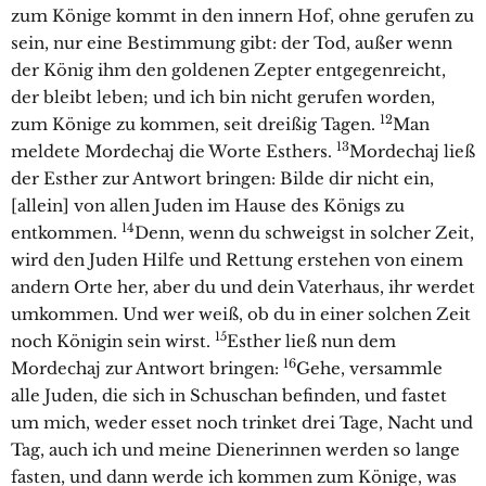
zum Könige kommt in den innern Hof, ohne gerufen zu
sein, nur eine Bestimmung gibt: der Tod, außer wenn
der König ihm den goldenen Zepter entgegenreicht,
der bleibt leben; und ich bin nicht gerufen worden,
12
zum Könige zu kommen, seit dreißig Tagen.
Man
13
meldete Mordechaj die Worte Esthers.
Mordechaj ließ
der Esther zur Antwort bringen: Bilde dir nicht ein,
[allein] von allen Juden im Hause des Königs zu
14
entkommen.
Denn, wenn du schweigst in solcher Zeit,
wird den Juden Hilfe und Rettung erstehen von einem
andern Orte her, aber du und dein Vaterhaus, ihr werdet
umkommen. Und wer weiß, ob du in einer solchen Zeit
15
noch Königin sein wirst.
Esther ließ nun dem
16
Mordechaj zur Antwort bringen:
Gehe, versammle
alle Juden, die sich in Schuschan befinden, und fastet
um mich, weder esset noch trinket drei Tage, Nacht und
Tag, auch ich und meine Dienerinnen werden so lange
fasten, und dann werde ich kommen zum Könige, was