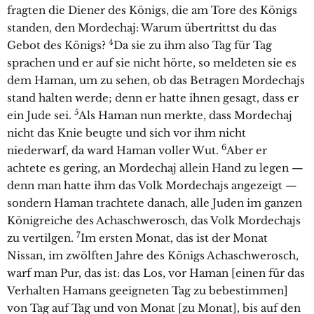
fragten die Diener des Königs, die am Tore des Königs
standen, den Mordechaj: Warum übertrittst du das
4
Gebot des Königs?
Da sie zu ihm also Tag für Tag
sprachen und er auf sie nicht hörte, so meldeten sie es
dem Haman, um zu sehen, ob das Betragen Mordechajs
stand halten werde; denn er hatte ihnen gesagt, dass er
5
ein Jude sei.
Als Haman nun merkte, dass Mordechaj
nicht das Knie beugte und sich vor ihm nicht
6
niederwarf, da ward Haman voller Wut.
Aber er
achtete es gering, an Mordechaj allein Hand zu legen —
denn man hatte ihm das Volk Mordechajs angezeigt —
sondern Haman trachtete danach, alle Juden im ganzen
Königreiche des Achaschwerosch, das Volk Mordechajs
7
zu vertilgen.
Im ersten Monat, das ist der Monat
Nissan, im zwölften Jahre des Königs Achaschwerosch,
warf man Pur, das ist: das Los, vor Haman [einen für das
Verhalten Hamans geeigneten Tag zu bebestimmen]
von Tag auf Tag und von Monat [zu Monat], bis auf den