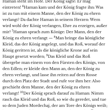
Haman steht im Hofe. Der König sagte: Er mag
6
eintreten!
Haman kam und der König fragte ihn: Was
ist zu tun mit einem Manne, den der König zu ehren
verlangt? Da dachte Haman in seinem Herzen: Wem
wird wohl der König verlangen, Ehre zu erzeigen, außer
7
mir?
Haman sprach zum Könige: Der Mann, den der
8
König zu ehren verlangt —
Man bringe das königliche
Kleid, das der König angelegt, und das Roß, worauf der
König geritten ist, als die königliche Krone auf sein
9
Haupt gesetzt worden;
Das Kleid und das Roß
übergebe man einem von den Fürsten des Königs, von
den Edlen; er kleide den Mann an, den der König zu
ehren verlangt, und lasse ihn reiten auf dem Rosse
durch den Platz der Stadt und rufe vor ihm her: Also
geschieht dem Manne, den der König zu ehren
10
verlangt!
Der König sprach darauf zu Haman: Nimm
rasch das Kleid und das Roß, so wie du geredet, und tue
so dem Juden Mordechaj, der am Tore des Königs weilt;