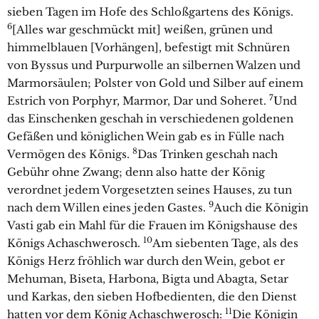
sieben Tagen im Hofe des Schloßgartens des Königs.
6
[Alles war geschmückt mit] weißen, grünen und
himmelblauen [Vorhängen], befestigt mit Schnüren
von Byssus und Purpurwolle an silbernen Walzen und
Marmorsäulen; Polster von Gold und Silber auf einem
7
Estrich von Porphyr, Marmor, Dar und Soheret.
Und
das Einschenken geschah in verschiedenen goldenen
Gefäßen und königlichen Wein gab es in Fülle nach
8
Vermögen des Königs.
Das Trinken geschah nach
Gebühr ohne Zwang; denn also hatte der König
verordnet jedem Vorgesetzten seines Hauses, zu tun
9
nach dem Willen eines jeden Gastes.
Auch die Königin
Vasti gab ein Mahl für die Frauen im Königshause des
10
Königs Achaschwerosch.
Am siebenten Tage, als des
Königs Herz fröhlich war durch den Wein, gebot er
Mehuman, Biseta, Harbona, Bigta und Abagta, Setar
und Karkas, den sieben Hofbedienten, die den Dienst
11
hatten vor dem König Achaschwerosch:
Die Königin