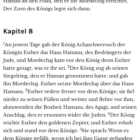
Haman an den Pfahl, den er für Mordechaj errichtet.
Der Zorn des Königs legte sich dann.
Kapitel 8
1
An jenem Tage gab der König Achaschwerosch der
Königin Esther das Haus Hamans, des Bedrängers der
Jude, und Mordechaj kam vor den König denn Esther
2
hatte gesagt, was er ihr sei.
Der König zog ab seinen
Siegelring, den er Haman genommen hatte, und gab
ihn Mordechaj. Esther setzte Mordechaj über das Haus
3
Hamans.
Esther redete ferner vor dem Könige; sie fiel
nieder zu seinen Füßen und weinte und flehte vor ihm,
abzuwenden die Bosheit Hamans, des Agagi, und seinen
4
Anschlag, den er ersonnen wider die Juden.
Der König
reichte Esther den goldenen Zepter, und Esther erhob
5
sich und stand vor dem Könige.
Sie sprach: Wenn es
dem Könige gefällt, wenn ich bei ihm Gunst gefunden