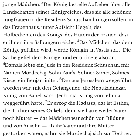
3
junge Mädchen.
Der König bestelle Aufseher über alle
Landschaften seines Königreiches, dass sie alle schönen
Jungfrauen in die Residenz Schuschan bringen sollen, in
das Frauenhaus, unter Aufsicht Hege’s, des
Hofbedienten des Königs, des Hüters der Frauen, dass
4
er ihnen ihre Salbungen reiche.
Das Mädchen, das dem
Könige gefallen wird, werde Königin an Vastis statt. Die
Sache gefiel dem Könige, und er ordnete also an.
5
Damals lebte ein Jude in der Residenz Schuschan, mit
Namen Mordechaj, Sohn Zair’s, Sohnes Simëi, Sohnes
6
Kiscg, ein Benjaminiter.
Der aus Jerusalem weggeführt
worden war, mit den Gefangenen, die Nebukadnezar,
König von Babel, samt Jechonja, König von Jehuda,
7
weggeführt hatte.
Er erzog die Hadassa, das ist Esther,
die Tochter seines Onkels, denn sie hatte weder Vater
noch Mutter — das Mädchen war schön von Bildung
und von Ansehn — als ihr Vater und ihre Mutter
gestorben waren, nahm sie Mordechaj sich zur Tochter.