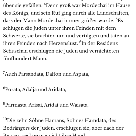
4
über sie gefallen.
Denn groß war Mordechaj im Hause
des Königs, und sein Ruf ging durch alle Landschaften,
5
dass der Mann Mordechaj immer größer wurde.
Es
schlugen die Juden unter ihren Feinden mit dem
Schwerte, sie brachten um und vertilgten und taten an
6
ihren Feinden nach Herzenslust.
In der Residenz
Schuschan erschlugen die Juden und vernichteten
fünfhundert Mann.
7
Auch Parsandata, Dalfon und Aspata,
8
Porata, Adalja und Aridata,
9
Parmasta, Arisai, Aridai und Waisata,
10
Die zehn Söhne Hamans, Sohnes Hamdata, des
Bedrängers der Juden, erschlugen sie; aber nach der
Beute streckten sie nicht ihre Hand.