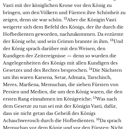
Vasti mit der königlichen Krone vor den König zu
bringen, um den Völkern und Fürsten ihre Schönheit zu
12
zeigen, denn sie war schön.
Aber die Königin Vasti
weigerte sich dem Befehl des Königs, der ihr durch die
Hofbedienten geworden, nachzukommen. Da erzürnte
13
der König sehr, und sein Grimm brannte in ihm.
Und
der König sprach darüber mit den Weisen, den
Kundigen der Zeitereignisse — denn so wurden die
Angelegenheiten des Königs mit allen Kundigen des
14
Gesetzes und des Rechtes besprochen.
Die Nächsten
um ihn waren Karsena, Setar, Admata, Tarschisch,
Meres, Marßena, Memuchan, die sieben Fürsten von
Persien und Medien, die um den König waren, die den
15
ersten Rang einnahmen im Königreiche:
Was nach
dem Gesetze zu tun sei mit der Königin Vasti, dafür,
dass sie nicht getan das Geheiß des Königs
16
Achaschwerosch durch die Hofbedienten.
Da sprach
Memuchan vor dem König und vor den Fürsten: Nicht