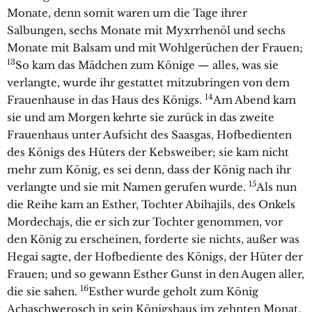
Monate, denn somit waren um die Tage ihrer
Salbungen, sechs Monate mit Myxrrhenöl und sechs
Monate mit Balsam und mit Wohlgerüchen der Frauen;
13
So kam das Mädchen zum Könige — alles, was sie
verlangte, wurde ihr gestattet mitzubringen von dem
14
Frauenhause in das Haus des Königs.
Am Abend kam
sie und am Morgen kehrte sie zurück in das zweite
Frauenhaus unter Aufsicht des Saasgas, Hofbedienten
des Königs des Hüters der Kebsweiber; sie kam nicht
mehr zum König, es sei denn, dass der König nach ihr
15
verlangte und sie mit Namen gerufen wurde.
Als nun
die Reihe kam an Esther, Tochter Abihajils, des Onkels
Mordechajs, die er sich zur Tochter genommen, vor
den König zu erscheinen, forderte sie nichts, außer was
Hegai sagte, der Hofbediente des Königs, der Hüter der
Frauen; und so gewann Esther Gunst in den Augen aller,
16
die sie sahen.
Esther wurde geholt zum König
Achaschwerosch in sein Königshaus im zehnten Monat,