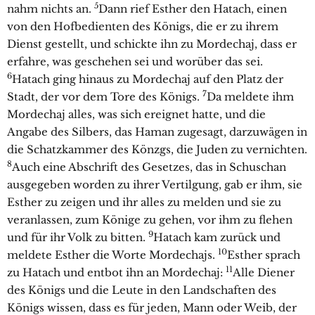
5
nahm nichts an.
Dann rief Esther den Hatach, einen
von den Hofbedienten des Königs, die er zu ihrem
Dienst gestellt, und schickte ihn zu Mordechaj, dass er
erfahre, was geschehen sei und worüber das sei.
6
Hatach ging hinaus zu Mordechaj auf den Platz der
7
Stadt, der vor dem Tore des Königs.
Da meldete ihm
Mordechaj alles, was sich ereignet hatte, und die
Angabe des Silbers, das Haman zugesagt, darzuwägen in
die Schatzkammer des Könzgs, die Juden zu vernichten.
8
Auch eine Abschrift des Gesetzes, das in Schuschan
ausgegeben worden zu ihrer Vertilgung, gab er ihm, sie
Esther zu zeigen und ihr alles zu melden und sie zu
veranlassen, zum Könige zu gehen, vor ihm zu flehen
9
und für ihr Volk zu bitten.
Hatach kam zurück und
10
meldete Esther die Worte Mordechajs.
Esther sprach
11
zu Hatach und entbot ihn an Mordechaj:
Alle Diener
des Königs und die Leute in den Landschaften des
Königs wissen, dass es für jeden, Mann oder Weib, der