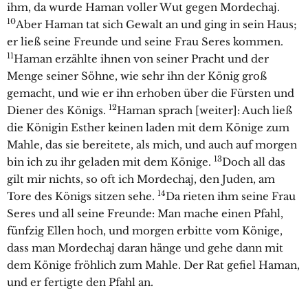
ihm, da wurde Haman voller Wut gegen Mordechaj.
10
Aber Haman tat sich Gewalt an und ging in sein Haus;
er ließ seine Freunde und seine Frau Seres kommen.
11
Haman erzählte ihnen von seiner Pracht und der
Menge seiner Söhne, wie sehr ihn der König groß
gemacht, und wie er ihn erhoben über die Fürsten und
12
Diener des Königs.
Haman sprach [weiter]: Auch ließ
die Königin Esther keinen laden mit dem Könige zum
Mahle, das sie bereitete, als mich, und auch auf morgen
13
bin ich zu ihr geladen mit dem Könige.
Doch all das
gilt mir nichts, so oft ich Mordechaj, den Juden, am
14
Tore des Königs sitzen sehe.
Da rieten ihm seine Frau
Seres und all seine Freunde: Man mache einen Pfahl,
fünfzig Ellen hoch, und morgen erbitte vom Könige,
dass man Mordechaj daran hänge und gehe dann mit
dem Könige fröhlich zum Mahle. Der Rat gefiel Haman,
und er fertigte den Pfahl an.