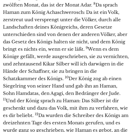
8
zwölften Monat, das ist der Monat Adar.
Da sprach
Haman zum König Achaschwerosch: Da ist ein Volk,
zerstreut uud versprengt unter die Völker, durch alle
Landschaften deines Königreichs, deren Gesetze
unterschieden sind von denen der anderen Völker, aber
das Gesetz des Königs halten sie nicht, und dem König
9
bringt es nichts ein, wenn er sie läßt.
Wenn es dem
Könige gefällt, werde ausgeschrieben, sie zu vernichten,
und zehntausend Kikar Silber will ich darwägen in die
Hände der Schaffner, sie zu bringen in die
10
Schatzkammer des Königs.
Der König zog ab einen
Siegelring von seiner Hand und gab ihn an Haman,
Sohn Hamdatas, den Agagi, den Bedränger der Jude.
11
Und der König sprach zu Haman: Das Silber ist dir
geschenkt und dazu das Volk, mit ihm zu verfahren, wie
12
es dir beliebt.
Da wurden die Schreiber des Königs am
dreizehnten Tage des ersten Monats gerufen, und es
wurde ganz so geschrieben, wie Haman es gebot, an die