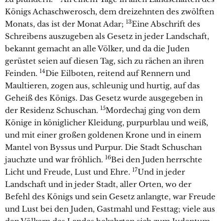
Königs Achaschwerosch, dem dreizehnten des zwölften
13
Monats, das ist der Monat Adar;
Eine Abschrift des
Schreibens auszugeben als Gesetz in jeder Landschaft,
bekannt gemacht an alle Völker, und da die Juden
gerüstet seien auf diesen Tag, sich zu rächen an ihren
14
Feinden.
Die Eilboten, reitend auf Rennern und
Maultieren, zogen aus, schleunig und hurtig, auf das
Geheiß des Königs. Das Gesetz wurde ausgegeben in
15
der Residenz Schuschan.
Mordechaj ging von dem
Könige in königlicher Kleidung, purpurblau und weiß,
und mit einer großen goldenen Krone und in einem
Mantel von Byssus und Purpur. Die Stadt Schuschan
16
jauchzte und war fröhlich.
Bei den Juden herrschte
17
Licht und Freude, Lust und Ehre.
Und in jeder
Landschaft und in jeder Stadt, aller Orten, wo der
Befehl des Königs und sein Gesetz anlangte, war Freude
und Lust bei den Juden, Gastmahl und Festtag; viele aus