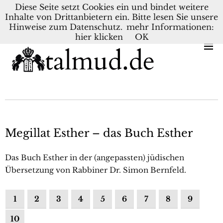
Diese Seite setzt Cookies ein und bindet weitere
Inhalte von Drittanbietern ein. Bitte lesen Sie unsere
KONTAKT
BLOG
DEUTSCH
NEDERLANDS
Hinweise zum Datenschutz.
mehr Informationen:
hier klicken
OK
Megillat Esther – das Buch Esther
Das Buch Esther in der (angepassten) jüdischen
Übersetzung von Rabbiner Dr. Simon Bernfeld.
1
2
3
4
5
6
7
8
9
10