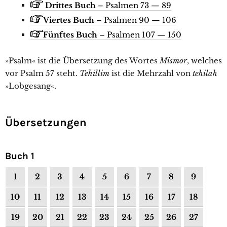
Drittes Buch
– Psalmen 73 — 89
Viertes Buch
– Psalmen 90 — 106
Fünftes Buch
– Psalmen 107 — 150
»Psalm« ist die Übersetzung des Wortes
Mismor
, welches
vor Psalm 57 steht.
Tehillim
ist die Mehrzahl von
tehilah
»Lobgesang«.
Übersetzungen
Buch 1
1
2
3
4
5
6
7
8
9
10
11
12
13
14
15
16
17
18
19
20
21
22
23
24
25
26
27