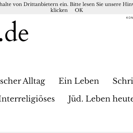
nhalte von Drittanbietern ein. Bitte lesen Sie unsere H
klicken
OK
KO
scher Alltag
Ein Leben
Schri
Interreligiöses
Jüd. Leben heut