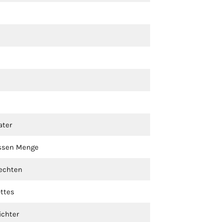
ater
ossen Menge
echten
ttes
ichter