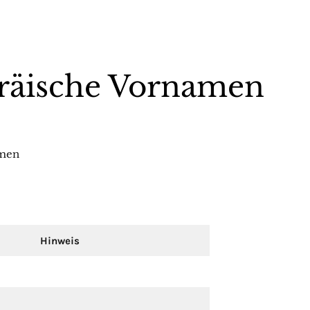
bräische Vornamen
amen
Hinweis