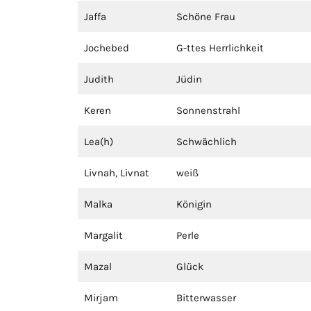
Jaffa
Schöne Frau
Jochebed
G-ttes Herrlichkeit
Judith
Jüdin
Keren
Sonnenstrahl
Lea(h)
Schwächlich
Livnah, Livnat
weiß
Malka
Königin
Margalit
Perle
Mazal
Glück
Mirjam
Bitterwasser