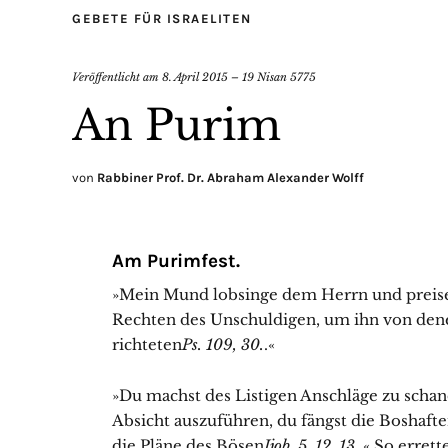
GEBETE FÜR ISRAELITEN
Veröffentlicht am
8. April 2015 – 19 Nisan 5775
An Purim
von
Rabbiner Prof. Dr. Abraham Alexander Wolff
Am Purimfest.
»Mein Mund lobsinge dem Herrn und preise i
Rechten des Unschuldigen, um ihn von denen
richteten
Ps. 109, 30.
.«
»Du machst des Listigen Anschläge zu schan
Absicht auszuführen, du fängst die Boshafte
die Pläne des Bösen
Ijob. 5. 12, 13.
.« So erret