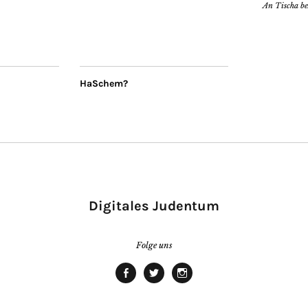
An Tischa b
HaSchem?
Digitales Judentum
Folge uns
facebook
twitter
Instagram