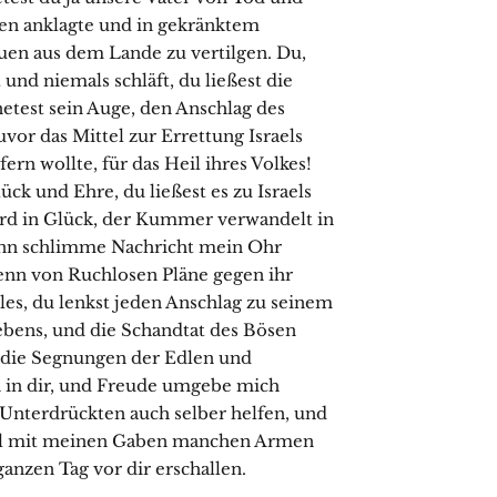
gen anklagte und in gekränktem
en aus dem Lande zu vertilgen. Du,
und niemals schläft, du ließest die
netest sein Auge, den Anschlag des
uvor das Mittel zur Errettung Israels
ern wollte, für das Heil ihres Volkes!
ck und Ehre, du ließest es zu Israels
ard in Glück, der Kummer verwandelt in
enn schlimme Nachricht mein Ohr
enn von Ruchlosen Pläne gegen ihr
les, du lenkst jeden Anschlag zu seinem
ebens, und die Schandtat des Bösen
 die Segnungen der Edlen und
in dir, und Freude umgebe mich
n Unterdrückten auch selber helfen, und
ill mit meinen Gaben manchen Armen
ganzen Tag vor dir erschallen.