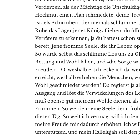
Verderben, als der Mächtige die Unschuldi
Hochmut einen Plan schmiedete, deine Treu
Israels Schirmherr, der niemals schlummert 
Ruhe das Lager jenes Königs fliehen, du öff
Verräters zu erkennen; ja du hattest schon z
bereit, jene fromme Seele, die ihr Leben opf
So wurde selbst das schlimme Los uns zu Glü
Rettung und Wohl fallen, und »die Sorge w
Freude.«—O, weshalb erschrecke ich da, w
erreicht, weshalb erbeben die Menschen, w
Wohl geschmiedet werden? Du regierst ja al
Ausgang und löst die Verwickelungen des L
muß ebenso gut meinem Wohle dienen, als
Frommen. So werde meine Seele denn froh 
diesen Tag. So weit ich vermag, will ich de
meine Freude mir dadurch erhöhen, ich w
unterstützen, und mein Hallelujah soll den 