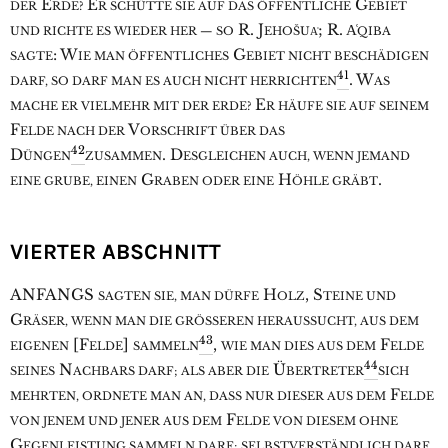
E
E
G
DER
RDE?
R SCHÜTTE SIE AUF DAS ÖFFENTLICHE
EBIET
R. J
; R. A͑
UND RICHTE ES WIEDER HER — SO
EHOŠUA͑
QIBA
: W
G
SAGTE
IE MAN ÖFFENTLICHES
EBIET NICHT BESCHÄDIGEN
41
. W
DARF, SO DARF MAN ES AUCH NICHT HERRICHTEN
AS
E
MACHE ER VIELMEHR MIT DER ERDE?
R HÄUFE SIE AUF SEINEM
F
V
ELDE NACH DER
ORSCHRIFT ÜBER DAS
42
D
. D
ÜNGEN
ZUSAMMEN
ESGLEICHEN AUCH, WENN JEMAND
G
H
.
EINE GRUBE, EINEN
RABEN ODER EINE
ÖHLE GRÄBT
VIERTER ABSCHNITT
A
NFANGS
H
, S
SAGTEN SIE, MAN DÜRFE
OLZ
TEINE UND
G
RÄSER, WENN MAN DIE GRÖSSEREN HERAUSSUCHT, AUS DEM
43
[F
]
,
F
EIGENEN
ELDE
SAMMELN
WIE MAN DIES AUS DEM
ELDE
44
N
Ü
SEINES
ACHBARS DARF; ALS ABER DIE
BERTRETER
SICH
F
MEHRTEN, ORDNETE MAN AN, DASS NUR DIESER AUS DEM
ELDE
F
VON JENEM UND JENER AUS DEM
ELDE VON DIESEM OHNE
G
EGENLEISTUNG SAMMELN DARF; SELBSTVERSTÄNDLICH DARF