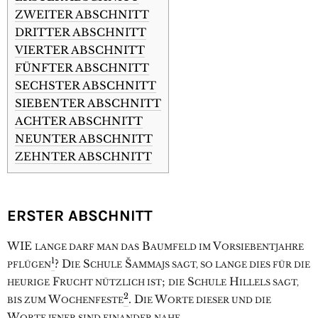
ZWEITER ABSCHNITT
DRITTER ABSCHNITT
VIERTER ABSCHNITT
FÜNFTER ABSCHNITT
SECHSTER ABSCHNITT
SIEBENTER ABSCHNITT
ACHTER ABSCHNITT
NEUNTER ABSCHNITT
ZEHNTER ABSCHNITT
ERSTER ABSCHNITT
W
IE
B
V
LANGE DARF MAN DAS
AUMFELD IM
ORSIEBENTJAHRE
1
? D
S
Š
PFLÜGEN
IE
CHULE
AMMAJS SAGT, SO LANGE DIES FÜR DIE
F
;
S
H
HEURIGE
RUCHT NÜTZLICH IST
DIE
CHULE
ILLELS SAGT,
2
W
. D
W
BIS ZUM
OCHENFESTE
IE
ORTE DIESER UND DIE
W
.
ORTE JENER SIND EINANDER NAHE