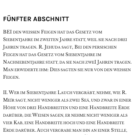
FÜNFTER ABSCHNITT
B
EI
F
G
DEN WEISSEN
EIGEN HAT DAS
ESETZ VOM
S
J
IEBENTJAHRE IM ZWEITEN
AHRE STATT, WEIL SIE NACH DREI
J
. R. J
, B
AHREN TRAGEN
EHUDA SAGT
EI DEN PERSISCHEN
F
G
S
EIGEN HAT DAS
ESETZ VOM
IEBENTJAHRE IM
N
I J
.
ACHSIEBENTJAHRE STATT, DA SIE NACH ZWE
AHREN TRAGEN
M
: D
AN ERWIDERTE IHM
IES SAGTEN SIE NUR VON DEN WEISSEN
F
.
EIGEN
II. W
S
L
R.
ER IM
IEBENTJAHRE
AUCH VERGRÄBT, NEHME, WIE
M
S
EÍR SAGT, NICHT WENIGER ALS ZWEI
EÁ, UND ZWAR IN EINER
H
H
H
E
ÖHE VON DREI
ANDBREITEN UND EINE
ANDBREITE
RDE
W
DARÜBER; DIE
EISEN SAGEN, ER NEHME NICHT WENIGER ALS
K
H
H
VIER
AB, EINE
ANDBREITE HOCH UND EINE
ANDBREITE
E
. A
S
RDE DARÜBER
UCH VERGRABE MAN IHN AN EINER
TELLE,