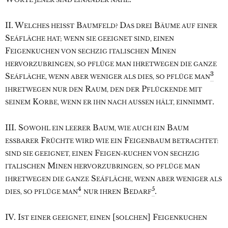
II. W
B
D
B
ELCHES HEISST
AUMFELD?
AS DREI
ÄUME AUF EINER
S
EÁFLÄCHE HAT; WENN SIE GEEIGNET SIND, EINEN
F
M
EIGENKUCHEN VON SECHZIG ITALISCHEN
INEN
HERVORZUBRINGEN, SO PFLÜGE MAN IHRETWEGEN DIE GANZE
3
S
EÁFLÄCHE, WENN ABER WENIGER ALS DIES, SO PFLÜGE MAN
R
P
IHRETWEGEN NUR DEN
AUM, DEN DER
FLÜCKENDE MIT
K
.
SEINEM
ORBE, WENN ER IHN NACH AUSSEN HÄLT, EINNIMMT
III. S
B
B
OWOHL EIN LEERER
AUM, WIE AUCH EIN
AUM
F
F
ESSBARER
RÜCHTE WIRD WIE EIN
EIGENBAUM BETRACHTET:
F
SIND SIE GEEIGNET, EINEN
EIGEN-KUCHEN VON SECHZIG
M
ITALISCHEN
INEN HERVORZUBRINGEN, SO PFLÜGE MAN
S
IHRETWEGEN DIE GANZE
EÁFLÄCHE, WENN ABER WENIGER ALS
4
5
B
.
DIES, SO PFLÜGE MAN
NUR IHREN
EDARF
IV. I
[
] F
ST EINER GEEIGNET, EINEN
SOLCHEN
EIGENKUCHEN