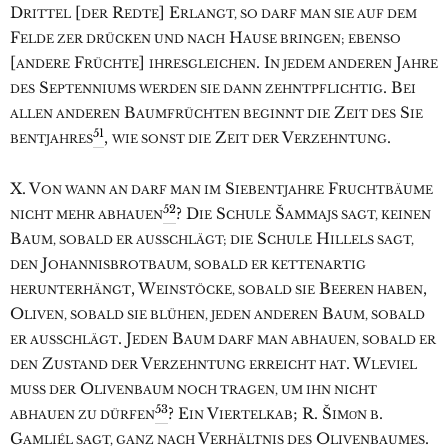
D
[
R
] E
RITTEL
DER
EDTE
RLANGT, SO DARF MAN SIE AUF DEM
F
H
ELDE ZER DRÜCKEN UND NACH
AUSE BRINGEN; EBENSO
[
F
]
. I
J
ANDERE
RÜCHTE
IHRESGLEICHEN
N JEDEM ANDEREN
AHRE
S
. B
DES
EPTENNIUMS WERDEN SIE DANN ZEHNTPFLICHTIG
EI
B
Z
S
ALLEN ANDEREN
AUMFRÜCHTEN BEGINNT DIE
EIT DES
IE
51
,
Z
V
.
BENTJAHRES
WIE SONST DIE
EIT DER
ERZEHNTUNG
X. V
S
F
ON WANN AN DARF MAN IM
IEBENTJAHRE
RUCHTBÄUME
52
? D
S
Š
NICHT MEHR ABHAUEN
IE
CHULE
AMMAJS SAGT, KEINEN
B
S
H
AUM, SOBALD ER AUSSCHLÄGT; DIE
CHULE
ILLELS SAGT,
J
DEN
OHANNISBROTBAUM, SOBALD ER KETTENARTIG
, W
B
,
HERUNTERHÄNGT
EINSTÖCKE, SOBALD SIE
EEREN HABEN
O
B
LIVEN, SOBALD SIE BLÜHEN, JEDEN ANDEREN
AUM, SOBALD
. J
B
ER AUSSCHLÄGT
EDEN
AUM DARF MAN ABHAUEN, SOBALD ER
Z
V
. W
DEN
USTAND DER
ERZEHNTUNG ERREICHT HAT
LEVIEL
O
MUSS DER
LIVENBAUM NOCH TRAGEN, UM IHN NICHT
53
? E
V
; R. Š
.
ABHAUEN ZU DÜRFEN
IN
IERTELKAB
IMO͑N B
G
V
O
.
AMLIÉL SAGT, GANZ NACH
ERHÄLTNIS DES
LIVENBAUMES