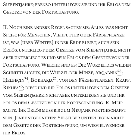
S
E
IEBENTJAHRE; EBENSO UNTERLIEGEN SIE UND IHR
RLÖS DEM
G
F
.
ESETZE VON DER
ORTSCHAFFUNG
II. N
R
: A
OCH EINE ANDERE
EGEL SAGTEN SIE
LLES, WAS NICHT
S
M
, V
F
PEISE FÜR
ENSCHEN
IEHFUTTER ODER
ÄRBEPFLANZE
[
W
]
E
IST, WAS
ÜBER
INTER
IN DER
RDE BLEIBT, AUCH SEIN
E
G
S
RLÖS, UNTERLIEGT DEM
ESETZE VOM
IEBENTJAHRE, NICHT
E
G
ABER UNTERLIEGT ES UND SEIN
RLÖS DEM
ESETZE VON DER
F
. W
D
W
ORTSCHAFFUNG
ELCHE SIND ES?
IE
URZEL DES WILDEN
73
S
W
M
, A͑
;
CHNITTLAUCHES, DIE
URZEL DER
INZE
RQABNIN
74
75
Ḥ
, B
;
F
: K
,
ELBEÇIN
OKHARJA
VON DEN
ÄRBEPFLANZEN
RAPP
76
R
;
E
G
IKHPA
DIESE UND IHR
RLÖS UNTERLIEGEN DEM
ESETZE
S
VOM
IEBENTJAHRE, NICHT ABER UNTERLIEGEN SIE UND IHR
E
G
F
. R. M
RLÖS DEM
ESETZE VON DER
ORTSCHAFFUNG
EÍR
: I
E
N
SAGTE
HR
RLÖS MUSS BIS ZUM
EUJAHR FORTGESCHAFFT
. J
: S
SEIN
ENE ENTGEGNETEN
IE SELBER UNTERLIEGEN NICHT
G
F
DEM
ESETZE DER
ORTSCHAFFUNG, UM WIEVIEL WENIGER
E
.
IHR
RLÖS