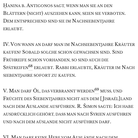
Ḥ
. A
ANINA B
NTIGONOS SAGT, WENN MAN SIE AN DEN
B
(
)
.
LÄTTERN
NICHT
AUSZIEHEN KANN, SEIEN SIE VERBOTEN
D
N
EM ENTSPRECHEND SIND SIE IM
ACHSIEBENTJAHRE
.
ERLAUBT
IV. V
N
K
ON WANN AN DARF MAN IM
ACHSIEBENTJAHRE
RÄUTER
S
. S
KAUFEN?
OBALD SOLCHE SCHON GEWACHSEN SIND
IND
F
RÜHREIFE SCHON VORHANDEN, SO SIND AUCH DIE
68
S
. R
, K
N
PÄTREIFEN
ERLAUBT
ABBI ERLAUBTE
RÄUTER IM
ACH
.
SIEBENTJAHRE SOFORT ZU KAUFEN
69
V. M
Ö
AN DARF
L, DAS VERBRANNT WERDEN
MUSS, UND
F
S
[J
]
RÜCHTE DES
IEBENTJAHRES NICHT AUS DEM
ISRAÉL
LAND
A
. R. Š
: I
NACH DEM
USLANDE AUSFÜHREN
IMO͑N SAGTE
CH HABE
S
AUSDRÜCKLICH GEHÖRT, DASS MAN NACH
YRIEN AUSFÜHREN
.
UND NACH DEM AÜSLANDE NICHT AUSFÜHREN DARF
VI. M
H
A
AN DARF KEINE
EBE VOM
USLÄNDE NACH DEM