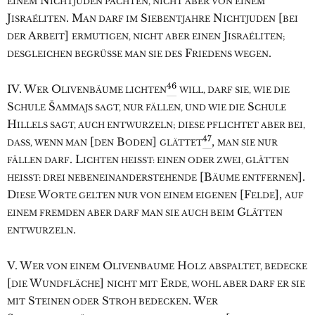
N
EINEM
ICHTJUDEN PACHTEN, NICHT ABER VON EINEM
J
. M
S
N
[
ISRAÉLITEN
AN DARF IM
IEBENTJAHRE
ICHTJUDEN
BEI
A
]
J
DER
RBEIT
ERMUTIGEN, NICHT ABER EINEN
ISRAÉLITEN;
F
.
DESGLEICHEN BEGRÜSSE MAN SIE DES
RIEDENS WEGEN
46
IV. W
O
ER
LIVENBÄUME LICHTEN
WILL, DARF SIE, WIE DIE
S
Š
S
CHULE
AMMAJS SAGT, NUR FÄLLEN, UND WIE DIE
CHULE
H
ILLELS SAGT, AUCH ENTWURZELN; DIESE PFLICHTET ABER BEI,
47
[
B
]
,
DASS, WENN MAN
DEN
ODEN
GLÄTTET
MAN SIE NUR
. L
FÄLLEN DARF
ICHTEN HEISST: EINEN ODER ZWEI, GLÄTTEN
[B
].
HEISST: DREI NEBENEINANDERSTEHENDE
ÄUME ENTFERNEN
D
W
[F
],
IESE
ORTE GELTEN NUR VON EINEM EIGENEN
ELDE
AUF
G
EINEM FREMDEN ABER DARF MAN SIE AUCH BEIM
LÄTTEN
.
ENTWURZELN
V. W
O
H
ER VON EINEM
LIVENBAUME
OLZ ABSPALTET, BEDECKE
[
W
]
E
DIE
UNDFLÄCHE
NICHT MIT
RDE, WOHL ABER DARF ER SIE
S
S
. W
MIT
TEINEN ODER
TROH BEDECKEN
ER