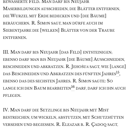
F
. M
N
BEWÄSSERTE
ELD
AN DARF BIS
EUJAHR
M
B
ASERBILDUNGEN AUSSCHEIDEN, DIE
LÄTTER ENTFERNEN,
W
E
[
B
]
DIE
URZEL MIT
RDE BEDECKEN UND
DIE
ÄUME
. R. Š
BERÄUCHERN
IMO͑N SAGT, MAN DÜRFE AUCH IM
S
[
] B
T
IEBENTJAHRE DIE
WELKEN
LÄTTER VON DER
RAUBE
.
ENTFERNEN
III. M
N
[
F
]
AN DARF BIS
EUJAHR
DAS
ELD
ENTSTEINIGEN;
N
[
B
] A
EBENSO DARF MAN BIS
EUJAHR
DIE
ÄUME
USSCHNEIDEN,
. R. J
[
]
BESCHNEIDEN UND ABKRATZEN
EHOŠUA͑ SAGT, WIE
LANGE
15
B
A
J
,
DAS
ESCHNEIDEN UND
BKRATZEN DES FÜNFTEN
AHRES
J
. R. Š
: S
EBENSO DAS DES SECHSTEN
AHRES
IMO͑N SAGTE
O
16
B
LANGE ICH DEN
AUM BEARBEITEN
DARF, DARF ICH IHN AUCH
.
PFLEGEN
IV. M
S
N
M
AN DARF DIE
ETZLINGE BIS
EUJAHR MIT
IST
S
BESTREICHEN, UM WICKELN, ABSTUTZEN, MIT
CHUTZHÜTTEN
. R. E
. R. Ç
VERSEHEN UND BEGIESSEN
LEA͑ZAR B
ADOQ SAGT,