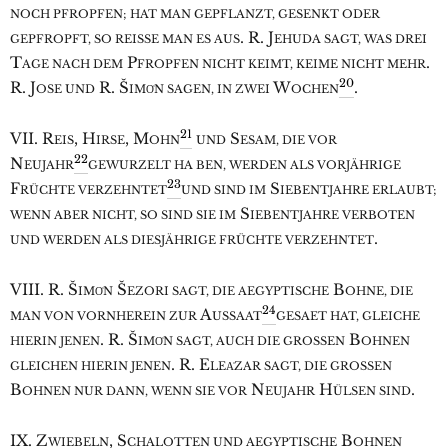
NOCH PFROPFEN; HAT MAN GEPFLANZT, GESENKT ODER
. R. J
GEPFROPFT, SO REISSE MAN ES AUS
EHUDA SAGT, WAS DREI
T
P
.
AGE NACH DEM
FROPFEN NICHT KEIMT, KEIME NICHT MEHR
20
R. J
R. Š
W
.
OSE UND
IMO͑N SAGEN, IN ZWEI
OCHEN
21
VII. R
, H
, M
S
EIS
IRSE
OHN
UND
ESAM, DIE VOR
22
N
EUJAHR
GEWURZELT HA BEN, WERDEN ALS VORJÄHRIGE
23
F
S
RÜCHTE VERZEHNTET
UND SIND IM
IEBENTJAHRE ERLAUBT;
S
WENN ABER NICHT, SO SIND SIE IM
IEBENTJAHRE VERBOTEN
.
UND WERDEN ALS DIESJÄHRIGE FRÜCHTE VERZEHNTET
VIII. R. Š
Š
B
IMO͑N
EZORI SAGT, DIE AEGYPTISCHE
OHNE, DIE
24
A
MAN VON VORNHEREIN ZUR
USSAAT
GESAET HAT, GLEICHE
. R. Š
B
HIERIN JENEN
IMO͑N SAGT, AUCH DIE GROSSEN
OHNEN
. R. E
GLEICHEN HIERIN JENEN
LEA͑ZAR SAGT, DIE GROSSEN
B
N
H
.
OHNEN NUR DANN, WENN SIE VOR
EUJAHR
ÜLSEN SIND
IX. Z
, S
B
WIEBELN
CHALOTTEN UND AEGYPTISCHE
OHNEN