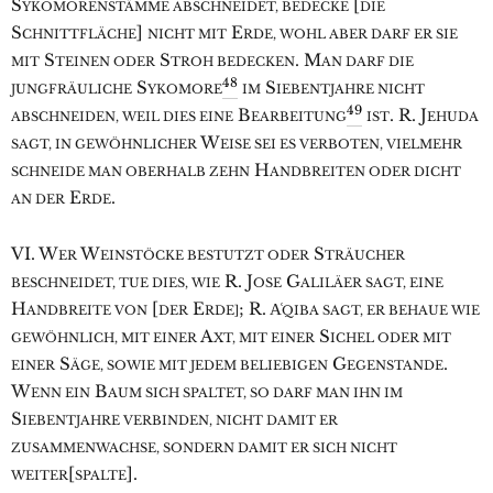
S
[
YKOMORENSTÄMME ABSCHNEIDET, BEDECKE
DIE
S
]
E
CHNITTFLÄCHE
NICHT MIT
RDE, WOHL ABER DARF ER SIE
S
S
. M
MIT
TEINEN ODER
TROH BEDECKEN
AN DARF DIE
48
S
S
JUNGFRÄULICHE
YKOMORE
IM
IEBENTJAHRE NICHT
49
B
. R. J
ABSCHNEIDEN, WEIL DIES EINE
EARBEITUNG
IST
EHUDA
W
SAGT, IN GEWÖHNLICHER
EISE SEI ES VERBOTEN, VIELMEHR
H
SCHNEIDE MAN OBERHALB ZEHN
ANDBREITEN ODER DICHT
E
.
AN DER
RDE
VI. W
W
S
ER
EINSTÖCKE BESTUTZT ODER
TRÄUCHER
R. J
G
BESCHNEIDET, TUE DIES, WIE
OSE
ALILÄER SAGT, EINE
H
[
E
; R. A͑
ANDBREITE VON
DER
RDE]
QIBA SAGT, ER BEHAUE WIE
A
S
GEWÖHNLICH, MIT EINER
XT, MIT EINER
ICHEL ODER MIT
S
G
.
EINER
ÄGE, SOWIE MIT JEDEM BELIEBIGEN
EGENSTANDE
W
B
ENN EIN
AUM SICH SPALTET, SO DARF MAN IHN IM
S
IEBENTJAHRE VERBINDEN, NICHT DAMIT ER
ZUSAMMENWACHSE, SONDERN DAMIT ER SICH NICHT
[
].
WEITER
SPALTE