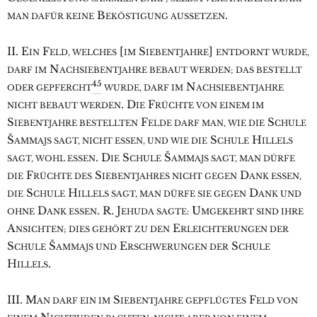
B
.
MAN DAFÜR KEINE
EKÖSTIGUNG AUSSETZEN
II. E
F
[
S
]
IN
ELD, WELCHES
IM
IEBENTJAHRE
ENTDORNT WURDE,
N
DARF IM
ACHSIEBENTJAHRE BEBAUT WERDEN; DAS BESTELLT
45
N
ODER GEPFERCHT
WURDE, DARF IM
ACHSIEBENTJAHRE
. D
F
NICHT BEBAUT WERDEN
IE
RÜCHTE VON EINEM IM
S
F
S
IEBENTJAHRE BESTELLTEN
ELDE DARF MAN, WIE DIE
CHULE
Š
S
H
AMMAJS SAGT, NICHT ESSEN, UND WIE DIE
CHULE
ILLELS
. D
S
Š
SAGT, WOHL ESSEN
IE
CHULE
AMMAJS SAGT, MAN DÜRFE
F
S
D
DIE
RÜCHTE DES
IEBENTJAHRES NICHT GEGEN
ANK ESSEN,
S
H
D
DIE
CHULE
ILLELS SAGT, MAN DÜRFE SIE GEGEN
ANK UND
D
. R. J
U
OHNE
ANK ESSEN
EHUDA SAGTE:
MGEKEHRT SIND IHRE
A
E
NSICHTEN; DIES GEHÖRT ZU DEN
RLEICHTERUNGEN DER
S
Š
E
S
CHULE
AMMAJS UND
RSCHWERUNGEN DER
CHULE
H
.
ILLELS
III. M
S
F
AN DARF EIN IM
IEBENTJAHRE GEPFLÜGTES
ELD VON