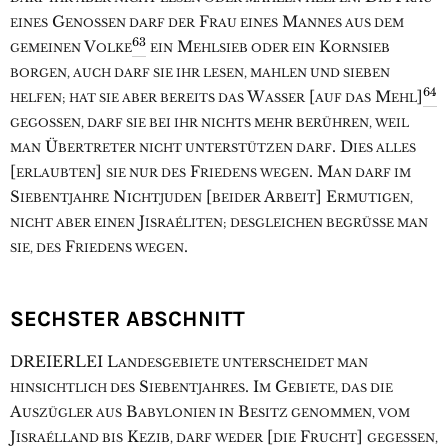
G
F
M
EINES
ENOSSEN DARF DER
RAU EINES
ANNES AUS DEM
63
V
M
K
GEMEINEN
OLKE
EIN
EHLSIEB ODER EIN
ORNSIEB
BORGEN, AUCH DARF SIE IHR LESEN, MAHLEN UND SIEBEN
64
W
[
M
]
HELFEN; HAT SIE ABER BEREITS DAS
ASSER
AUF DAS
EHL
GEGOSSEN, DARF SIE BEI IHR NICHTS MEHR BERÜHREN, WEIL
Ü
. D
MAN
BERTRETER NICHT UNTERSTÜTZEN DARF
IES ALLES
[
]
F
. M
ERLAUBTEN
SIE NUR DES
RIEDENS WEGEN
AN DARF IM
S
N
[
A
] E
IEBENTJAHRE
ICHTJUDEN
BEIDER
RBEIT
RMUTIGEN,
J
NICHT ABER EINEN
ISRAÉLITEN; DESGLEICHEN BEGRÜSSE MAN
F
.
SIE, DES
RIEDENS WEGEN
SECHSTER ABSCHNITT
D
REIERLEI L
ANDESGEBIETE UNTERSCHEIDET MAN
S
. I
G
HINSICHTLICH DES
IEBENTJAHRES
M
EBIETE, DAS DIE
A
B
B
USZÜGLER AUS
ABYLONIEN IN
ESITZ GENOMMEN, VOM
J
K
[
F
]
ISRAÉLLAND BIS
EZIB, DARF WEDER
DIE
RUCHT
GEGESSEN,