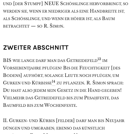
[
S
] NEUE S
UND
DER
TUMPF
CHÖSSLINGE HERVORBRINGT, SO
H
WERDEN SIE, WENN ER NIEDRIGER ALS EINE
ANDBREITE IST,
S
B
ALS
CHÖSSLINGE, UND WENN ER HÖHER IST, ALS
AUM
—
R. Š
.
BETRACHTET
SO
IMO͑N
ZWEITER ABSCHNITT
13
B
IS
G
WIE LANGE DARF MAN DAS
ETREIDEFELD
IM
V
B
F
[
ORSIEBENTJAHRE PFLÜGEN?
IS DIE
EUCHTIGKEIT
DES
B
]
L
ODENS
AUFHÖRT, SOLANGE
EUTE NOCH PFLÜGEN, UM
14
G
K
. R. Š
:
URKEN UND
ÜRBISSE
ZU PFLANZEN
IMO͑N SPRACH
D
G
H
!
U HAST ALSO JEDEM SEIN
ESETZ IN DIE
AND GEGEBEN
V
G
P
IELMEHR DAS
ETREIDEFELD BIS ZUM
ESAḤFESTE, DAS
B
W
.
AUMFELD BIS ZUM
OCHENFESTE
II. G
K
[
]
N
URKEN- UND
ÜRBIS
FELDER
DARF MAN BIS
EUJAHR
DÜNGEN UND UMGRABEN; EBENSO DAS KÜNSTLICH