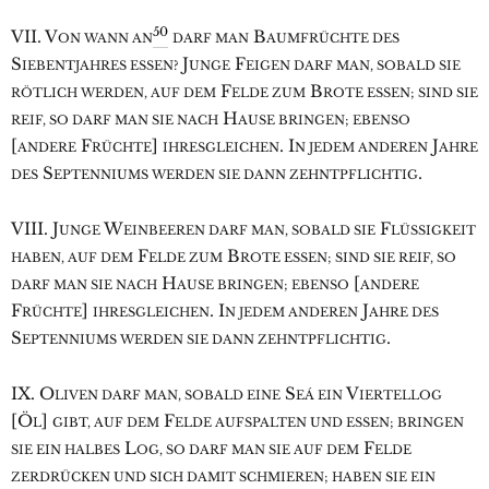
50
VII. V
B
ON WANN AN
DARF MAN
AUMFRÜCHTE DES
S
J
F
IEBENTJAHRES ESSEN?
UNGE
EIGEN DARF MAN, SOBALD SIE
F
B
RÖTLICH WERDEN, AUF DEM
ELDE ZUM
ROTE ESSEN; SIND SIE
H
REIF, SO DARF MAN SIE NACH
AUSE BRINGEN; EBENSO
[
F
]
. I
J
ANDERE
RÜCHTE
IHRESGLEICHEN
N JEDEM ANDEREN
AHRE
S
.
DES
EPTENNIUMS WERDEN SIE DANN ZEHNTPFLICHTIG
VIII. J
W
F
UNGE
EINBEEREN DARF MAN, SOBALD SIE
LÜSSIGKEIT
F
B
HABEN, AUF DEM
ELDE ZUM
ROTE ESSEN; SIND SIE REIF, SO
H
[
DARF MAN SIE NACH
AUSE BRINGEN; EBENSO
ANDERE
F
]
. I
J
RÜCHTE
IHRESGLEICHEN
N JEDEM ANDEREN
AHRE DES
S
.
EPTENNIUMS WERDEN SIE DANN ZEHNTPFLICHTIG
IX. O
S
V
LIVEN DARF MAN, SOBALD EINE
EÁ EIN
IERTELLOG
[Ö
]
F
L
GIBT, AUF DEM
ELDE AUFSPALTEN UND ESSEN; BRINGEN
L
F
SIE EIN HALBES
OG, SO DARF MAN SIE AUF DEM
ELDE
ZERDRÜCKEN UND SICH DAMIT SCHMIEREN; HABEN SIE EIN