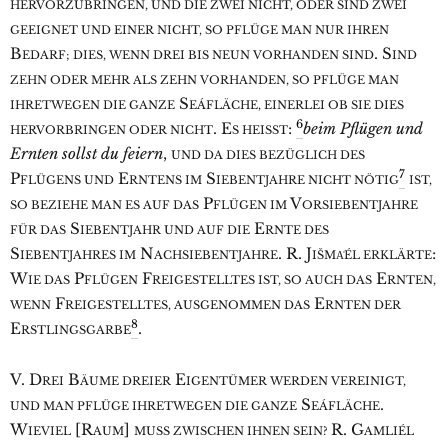
HERVORZUBRINGEN, UND DIE ZWEI NICHT, ODER SIND ZWEI
GEEIGNET UND EINER NICHT, SO PFLÜGE MAN NUR IHREN
B
. S
EDARF; DIES, WENN DREI BIS NEUN VORHANDEN SIND
IND
ZEHN ODER MEHR ALS ZEHN VORHANDEN, SO PFLÜGE MAN
S
IHRETWEGEN DIE GANZE
EÁFLÄCHE, EINERLEI OB SIE DIES
6
. E
:
beim Pflügen und
HERVORBRINGEN ODER NICHT
S HEISST
Ernten sollst du feiern
,
UND DA DIES BEZÜGLICH DES
7
P
E
S
FLÜGENS UND
RNTENS IM
IEBENTJAHRE NICHT NÖTIG
IST,
P
V
SO BEZIEHE MAN ES AUF DAS
FLÜGEN IM
ORSIEBENTJAHRE
S
E
FÜR DAS
IEBENTJAHR UND AUF DIE
RNTE DES
S
N
. R. J
:
IEBENTJAHRES IM
ACHSIEBENTJAHRE
IŠMA͑ÉL ERKLÄRTE
W
P
F
E
IE DAS
FLÜGEN
REIGESTELLTES IST, SO AUCH DAS
RNTEN,
F
E
WENN
REIGESTELLTES, AUSGENOMMEN DAS
RNTEN DER
8
E
.
RSTLINGSGARBE
V. D
B
E
REI
ÄUME DREIER
IGENTÜMER WERDEN VEREINIGT,
S
.
UND MAN PFLÜGE IHRETWEGEN DIE GANZE
EÁFLÄCHE
W
[R
]
R. G
IEVIEL
AUM
MUSS ZWISCHEN IHNEN SEIN?
AMLIÉL