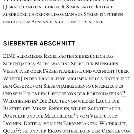
[J
]
. R.Š
I
ISRAÉL
LAND EIN FÜHREN
IMO͑N SAGTE:
CH HABE
S
AUSDRÜCKLICH GEHÖRT, DASS MAN AUS
YRIEN EINFÜHREN
A
.
UND AUS DEM
USLANDE NICHT EINFÜHREN DARF
SIEBENTER ABSCHNITT
E
INE
R
ALLGEMEINE
EGEL SAGTEN SIE BEZÜGLICH DES
S
A
S
M
,
IEBENTJAHRES:
LLES, WAS EINE
PEISE FÜR
ENSCHEN
V
F
[
IEHFÜTTER ODER
ÄRBEPFLANZE IST, UND WAS NICHT
ÜBER
W
]
E
E
INTER
IN DER
RDE BLEIBT, AUCH SEIN
RLÖS, UNTERLIEGT
G
S
DEM
ESETZE VOM
IEBENTJAHRE; EBENSO UNTERLIEGT ES
70
E
G
F
.
UND SEIN
RLÖS DEM
ESETZE VON DER
ORTSCHAFFUNG
W
? D
B
L
ELCHESIND ES
IE
LÄTTER VON WILDEM
AUCH, DIE
B
M
, E
S
,
LÄTTER DER
INZE
NDIVIEN, WILDER
CHNITTLAUCH
71
P
M
;
V
:
ORTULAK UND DIE
LLCHBLUME
VOM
LEHFUTTER
D
, D
F
W
,
ORNEN
ISTELN; VON DEN
ÄRBEPFLANZEN:
AIDKRAUT
72
Q
;
E
G
OÇA
SIE UND IHR
RLÖS UNTERLIEGEN DEM
ESETZE VOM