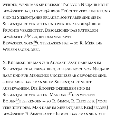
T
N
WERDEN, WENN MAN SIE DREISSIG
AGE VOR
EUJAHR NICHT
F
BEWÄSSERT HAT, ALS VORJÄHRIGE
RÜCHTE VERZEHNTET UND
S
SIND IM
IEBENTJAHRE ERLAUBT, SONST ABER SIND SIE IM
S
IEBENTJAHRE VERBOTEN UND WERDEN ALS DIESJÄHRIGE
F
. D
RÜCHTE VERZEHNTET
ESGLEICHEN DAS NATÜRLICH
25
F
BEWÄSSERTE
ELD, BEI DEM MAN ZWEI
26
B
R. M
EWÄSSERUNGEN
UNTERLASSEN HAT — SO
EÍR; DIE
W
.
EISEN SAGEN, DREI
X. K
A
ÜRBISSE, DIE MAN ZUR
USSAAT LÄSST, DARF MAN IM
S
N
IEBENTJAHRE AUFBEWAHREN, FALLS SIE NOCH VOR
EUJAHR
M
HART UND FÜR
ENSCHEN UNGENIESSBAR GEWORDEN SIND,
S
SONST ABER DARF MAN SIE IM
IEBENTJAHRE NICHT
. D
K
AUFBEWAHREN
IE
NOSPEN DERSELBEN SIND IM
27
S
. M
IEBENTJAHRE VERBOTEN
AN DARF
DEN WEISSEN
28
B
R. Š
; R. E
. J
ODEN
BESPRENGEN — SO
IMO͑N
LIE͑ZER B
A͑QOB
. M
S
R
[
]
VERBIETET DIES
AN DARF IM
IEBENTJAHRE
EIS
FELDER
; R. Š
: J
BEWÄSSERN
IMO͑N SAGTE
EDOCH DARF MAN SIE NICHT