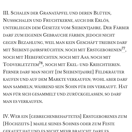
III. S
G
B
,
CHALEN DER
RANATÄPFEL UND DEREN
LÜTEN
N
F
E
USSSCHALEN UND
RUCHTKERNE, AUCH IHR
RLÖS,
G
S
. D
F
UNTERLIEGEN DEM
ESETZE VOM
IEBENTJAHRE
ER
ÄRBER
G
DARF ZUM EIGENEN
EBRAUCHE FÄRBEN, JEDOCH NICHT
B
G
GEGEN
EZAHLUNG, WEIL MAN KEIN
ESCHÄFT TREIBEN DARF
77
S
E
,
MIT
IEBENT-JAHRSFRÜCHTEN, NOCH MIT
RSTGEBORENEN
H
A
NOCH MIT
EBEFRÜCHTEN, NOCH MIT
AS, NOCH MIT
78
T
,
E
K
.
ODVERLETZTEM
NOCH MIT
KEL- UND
RIECHTIEREN
F
[
S
] F
ERNER DARF MAN NICHT
IM
IEBENTJAHRE
ELDKRÄUTER
M
KAUFEN UND AUF DEM
ARKTE VERKAUFEN; WOHL ABER DARF
S
. H
MAN SAMMELN, WÄHREND SEIN
OHN FÜR IHN VERKAUFT
AT
MAN FÜR SICH GESAMMELT UND ZURÜCKGELASSEN, SO DARF
.
MAN ES VERKAUFEN
IV. W
[
] E
ER EIN
GEBRECHENBEHAFTETES
RSTGEBORENES ZUM
[H
]
S
F
OCHZEITS-
MAHLE SEINES
OHNES ODER ZUM
ESTE
GEKAUFT HAT UND ES NICHT MEHR BRAUCHT, DARF ES