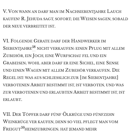
V. V
N
L
ON WANN AN DARF MAN IM
ACHSIEBENTJAHRE
AUCH
R. J
W
KAUFEN?
EHUDA SAGT, SOFORT; DIE
EISEN SAGEN, SOBALD
.
DER NEUE VERBREITET IST
VI. F
G
H
OLGENDE
ERATE DARF DER
ANDWERKER IM
58
S
P
IEBENTJAHRE
NICHT VERKAUFEN: EINEN
FLUG MIT ALLEM
Z
J
W
UBEHÖR, EIN
OCH, EINE
URFSCHAU FEL UND EIN
G
S
S
RABEISEN; WOHL ABER DARF ER EINE
ICHEL, EINE
ENSE
W
Z
. D
UND EINEN
AGEN MIT ALLEM
UBEHÖR VERKAUFEN
IE
R
[
S
]
EGEL IST: WAS AUS SCHLIESSLICH ZUR
IM
IEBENTJAHRE
A
VERBOTENEN
RBEIT BESTIMMT IST, IST VERBOTEN, UND WAS
A
ZUR VERBOTENEN UND ERLAUBTEN
RBEIT BESTIMMT IST, IST
.
ERLAUBT
VII. D
T
Ö
ER
ÖPFER DARF FÜNF
LKRÜGE UND FÜNFZEHN
W
EINKRÜGE VER KAUFEN, DENN SO VIEL PFLEGT MAN VOM
59
F
REIGUT
HEIMZUBRINGEN; HAT JEMAND MEHR