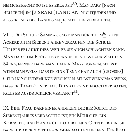
60
. M
[
HEIMGEBRACHT, SO IST ES ERLAUBT
AN DARF
NACH
B
]
[J͑ISRAÉL]LAND AN N
ELIEBEN
IM
ICHTJUDEN UND
L
J
.
AUSSERHALB DES
ANDES AN
ISRAÉLITEN VERKAUFEN
61
VIII. D
S
Š
IE
CHULE
AMMAJS SAGT, MAN DÜRFE IHM
KEINE
A
S
S
CKERKUH IM
IEBENTJAHRE VERKAUFEN; DIE
CHULE
H
.
ILLELS ERLAUBT DIES, WEIL ER SIE AUCH SCHLACHTEN KANN
M
F
Z
AN DARF IHM
RÜCHTE VERKAUFEN, SELBST ZUR
EIT DES
S
M
ÄENS; FERNER DARF MAN IHM EIN
ASS BORGEN, SELBST
T
[
]
WENN MAN WEISS, DASS ER EINE
ENNE HAT, AUCH
GROSSES
G
S
ELD IN
CHEIDEMÜNZE WECHSELN, SELBST WENN MAN WEISS,
T
. D
DASS ER
AGELÖHNER HAT
IES ALLES IST JEDOCH VERBOTEN,
62
.
FALLS ER AUSDRÜCKLICH VERLANGT
IX. E
F
INE
RAU DARF EINER ANDEREN, DIE BEZÜGLICH DES
S
M
IEBENTJAHRES VERDÄCHTIG IST, EIN
EHLSIEB, EIN
K
H
O
ORNSIEB, EINE
ANDMÜHLE ODER EINEN
FEN BORGEN; SIE
. D
F
DARF IHR ABER NICHT LESEN ODER MAHLEN HELFEN
IE
RAU