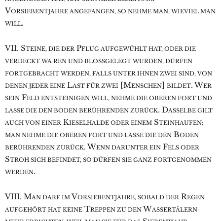
V
ORSIEBENTJAHRE ANGEFANGEN, SO NEHME MAN, WIEVIEL MAN
.
WILL
VII. S
P
TEINE, DIE DER
FLUG AUFGEWÜHLT HAT, ODER DIE
VERDECKT WA REN UND BLOSSGELEGT WURDEN, DÜRFEN
FORTGEBRACHT WERDEN, FALLS UNTER IHNEN ZWEI SIND, VON
L
[M
]
. W
DENEN JEDER EINE
AST FÜR ZWEI
ENSCHEN
BILDET
ER
F
SEIN
ELD ENTSTEINIGEN WILL, NEHME DIE OBEREN FORT UND
. D
LASSE DIE DEN BODEN BERÜHRENDEN ZURÜCK
ASSELBE GILT
K
S
AUCH VON EINER
IESELHALDE ODER EINEM
TEINHAUFEN:
B
MAN NEHME DIE OBEREN FORT UND LASSE DIE DEN
ODEN
. W
F
BERÜHRENDEN ZURÜCK
ENN DARUNTER EIN
ELS ODER
S
TROH SICH BEFINDET, SO DÜRFEN SIE GANZ FORTGENOMMEN
.
WERDEN
VIII. M
V
R
AN DARF IM
ORSIEBENTJAHRE, SOBALD DER
EGEN
T
W
AUFGEHÖRT HAT KEINE
REPPEN ZU DEN
ASSERTÄLERN