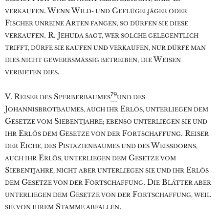
. W
W
G
VERKAUFEN
ENN
ILD- UND
EFLÜGELJÄGER ODER
F
A
ISCHER UNREINE
RTEN FANGEN, SO DÜRFEN SIE DIESE
. R. J
VERKAUFEN
EHUDA SAGT, WER SOLCHE GELEGENTLICH
TRIFFT, DÜRFE SIE KAUFEN UND VERKAUFEN, NUR DÜRFE MAN
W
DIES NICHT GEWERBSMÄSSIG BETREIBEN; DIE
EISEN
.
VERBIETEN DIES
79
V. R
S
EISER DES
PERBERBAUMES
UND DES
J
E
OHANNISBROTBAUMES, AUCH IHR
RLÖS, UNTERLIEGEN DEM
G
S
ESETZE VOM
IEBENTJAHRE; EBENSO UNTERLIEGEN SIE UND
E
G
F
. R
IHR
RLÖS DEM
ESETZE VON DER
ORTSCHAFFUNG
EISER
E
P
W
DER
ICHE, DES
ISTAZIENBAUMES UND DES
EISSDORNS,
E
G
AUCH IHR
RLÖS, UNTERLIEGEN DEM
ESETZE VOM
S
E
IEBENTJAHRE, NICHT ABER UNTERLIEGEN SIE UND IHR
RLÖS
G
F
. D
B
DEM
ESETZE VON DER
ORTSCHAFFUNG
IE
LÄTTER ABER
G
F
UNTERLIEGEN DEM
ESETZE VON DER
ORTSCHAFFUNG, WEIL
S
.
SIE VON IHREM
TAMME ABFALLEN