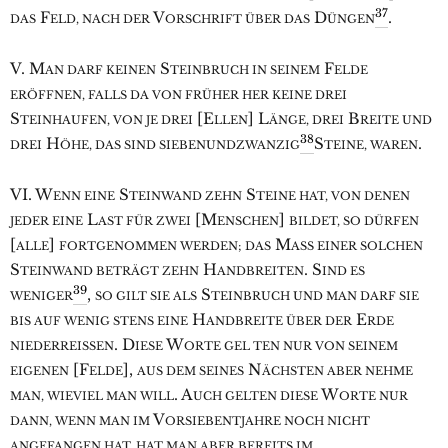
37
F
V
D
.
DAS
ELD, NACH DER
ORSCHRIFT ÜBER DAS
ÜNGEN
V. M
S
F
AN DARF KEINEN
TEINBRUCH IN SEINEM
ELDE
ERÖFFNEN, FALLS DA VON FRÜHER HER KEINE DREI
S
[E
] L
B
TEINHAUFEN, VON JE DREI
LLEN
ÄNGE, DREI
REITE UND
38
H
S
.
DREI
ÖHE, DAS SIND SIEBENUNDZWANZIG
TEINE, WAREN
VI. W
S
S
ENN EINE
TEINWAND ZEHN
TEINE HAT, VON DENEN
L
[M
]
JEDER EINE
AST FÜR ZWEI
ENSCHEN
BILDET, SO DÜRFEN
[
]
M
ALLE
FORTGENOMMEN WERDEN; DAS
ASS EINER SOLCHEN
S
H
. S
TEINWAND BETRÄGT ZEHN
ANDBREITEN
IND ES
39
,
S
WENIGER
SO GILT SIE ALS
TEINBRUCH UND MAN DARF SIE
H
E
BIS AUF WENIG STENS EINE
ANDBREITE ÜBER DER
RDE
. D
W
NIEDERREISSEN
IESE
ORTE GEL TEN NUR VON SEINEM
[F
],
N
EIGENEN
ELDE
AUS DEM SEINES
ÄCHSTEN ABER NEHME
. A
W
MAN, WIEVIEL MAN WILL
UCH GELTEN DIESE
ORTE NUR
V
DANN, WENN MAN IM
ORSIEBENTJAHRE NOCH NICHT
ANGEFANGEN HAT, HAT MAN ABER BEREITS IM