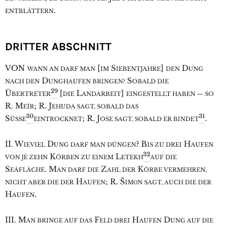
.
ENTBLÄTTERN
DRITTER ABSCHNITT
V
ON
[
S
]
D
WANN AN DARF MAN
IM
IEBENTJAHRE
DEN
UNG
D
S
NACH DEN
UNGHAUFEN BRINGEN?
OBALD DIE
29
Ü
[
L
]
BERTRETER
DIE
ANDARBEIT
EINGESTELLT HABEN — SO
R. M
; R. J
EÍR
EHUDA SAGT, SOBALD DAS
30
31
S
; R. J
.
ÜSSE
EINTROCKNET
OSE SAGT, SOBALD ER BINDET
II. W
D
? B
H
IEVIEL
UNG DARF MAN DÜNGEN
IS ZU DREI
AUFEN
32
K
L
VON JE ZEHN
ÖRBEN ZU EINEM
ETEKH
AUF DIE
S
. M
Z
K
EÁFLÄCHE
AN DARF DIE
AHL DER
ÖRBE VERMEHREN,
H
; R. Š
NICHT ABER DIE DER
AUFEN
IMO͑N SAGT, AUCH DIE DER
H
.
AUFEN
III. M
F
H
D
AN BRINGE AUF DAS
ELD DREI
AUFEN
UNG AUF DIE