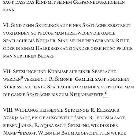
R
G
SAGT, DASS DAS
IND MIT SEINEM
ESPANNE DURCHGEHEN
.
KANN
VI. S
S
S
IND ZEHN
ETZLINGE AUF EINER
EÁFLÄCHE ZERSTREUT
VORHANDEN, SO PFLÜGE MAN IHRETWEGEN DIE GANZE
S
N
. S
R
EÁFLÄCHE BIS
EUJAHR
IND SIE IN EINER GERADEN
EIHE
H
ODER IN EINEM
ALBKREISE ANEINANDER GEREIHT, SO PFLÜGE
B
.
MAN NUR IHREN
EDARF
VII. S
K
S
ETZLINGE UND
ÜRBISSE AUF EINER
EÁFLÄCHE
9
. R. Š
. G
WERDEN
VEREINIGT
IMO͑N B
AMLIÉL SAGT, SIND ZEHN
K
S
ÜRBISSE AUF EINER
EÁFLÄCHE VOR HANDEN, SO PFLÜGE MAN
10
S
N
.
DIE GANZE
EÁFLÄCHE BIS ZUM
EUJAHRSFESTE
VIII. W
S
R. E
.
IE LANGE HEISSEN SIE
ETZLINGE?
LEA͑ZAR B
11
A͑
; R. J
ZARJA SAGT, BIS SIE AUSGEWEIHT
SIND
EHOŠUA͑ SAGT,
J
; R. A͑
, S
SIEBEN
AHRE
QIBA SAGT
ETZLING, WIE DIES DER
12
N
. W
B
AME
BESAGT
ENN EIN
AUM ABGESCHNITTEN WURDE