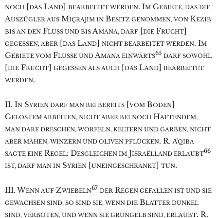
[
L
]
. I
G
NOCH
DAS
AND
BEARBEITET WERDEN
M
EBIETE, DAS DIE
A
M
B
K
USZÜGLER AUS
IÇRAJIM IN
ESITZ GENOMMEN, VON
EZIB
F
A
[
F
]
BIS AN DEN
LUSS UND BIS
MANA, DARF
DIE
RUCHT
[
L
]
. I
GEGESSEN, ABER
DAS
AND
NICHT BEARBEITET WERDEN
M
65
G
F
A
EBIETE VOM
LUSSE UND
MANA EINWÄRTS
DARF SOWOHL
[
F
]
[
L
]
DIE
RUCHT
GEGESSEN ALS AUCH
DAS
AND
BEARBEITET
.
WERDEN
II. I
S
[
B
]
N
YRIEN DARF MAN BEI BEREITS
VOM
ODEN
G
H
ELÖSTEM ARBEITEN, NICHT ABER BEI NOCH
AFTENDEM;
MAN DARF DRESCHEN, WORFELN, KELTERN UND GARBEN, NICHT
. R. A͑
ABER MÄHEN, WINZERN UND OLIVEN PFLÜCKEN
QIBA
66
R
: D
J
SAGTE EINE
EGEL
ESGLEICHEN IM
ISRAÉLLAND ERLAUBT
S
[
]
.
IST, DARF MAN IN
YRIEN
UNEINGESCHRÄNKT
TUN
67
III. W
Z
R
ENN AUF
WIEBELN
DER
EGEN GEFALLEN IST UND SIE
B
GEWACHSEN SIND, SO SIND SIE, WENN DIE
LÄTTER DUNKEL
. R.
SIND, VERBOTEN, UND WENN SIE GRÜNGELB SIND, ERLAUBT