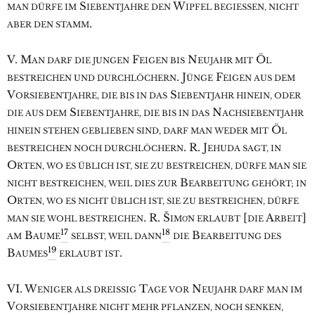
S
W
MAN DÜRFE IM
IEBENTJAHRE DEN
IPFEL BEGIESSEN, NICHT
.
ABER DEN STAMM
V. M
F
N
Ö
AN DARF DIE JUNGEN
EIGEN BIS
EUJAHR MIT
L
. J
F
BESTREICHEN UND DURCHLÖCHERN
ÜNGE
EIGEN AUS DEM
V
S
ORSIEBENTJAHRE, DIE BIS IN DAS
IEBENTJAHR HINEIN, ODER
S
N
DIE AUS DEM
IEBENTJAHRE, DIE BIS IN DAS
ACHSIEBENTJAHR
Ö
HINEIN STEHEN GEBLIEBEN SIND, DARF MAN WEDER MIT
L
. R. J
BESTREICHEN NOCH DURCHLÖCHERN
EHUDA SAGT, IN
O
RTEN, WO ES ÜBLICH IST, SIE ZU BESTREICHEN, DÜRFE MAN SIE
B
NICHT BESTREICHEN, WEIL DIES ZUR
EARBEITUNG GEHÖRT; IN
O
RTEN, WO ES NICHT ÜBLICH IST, SIE ZU BESTREICHEN, DÜRFE
. R. Š
[
A
]
MAN SIE WOHL BESTREICHEN
IMO͑N ERLAUBT
DIE
RBEIT
17
18
B
B
AM
AUME
SELBST, WEIL DANN
DIE
EARBEITUNG DES
19
B
.
AUMES
ERLAUBT IST
VI. W
T
N
ENIGER ALS DREISSIG
AGE VOR
EUJAHR DARF MAN IM
V
ORSIEBENTJAHRE NICHT MEHR PFLANZEN, NOCH SENKEN,