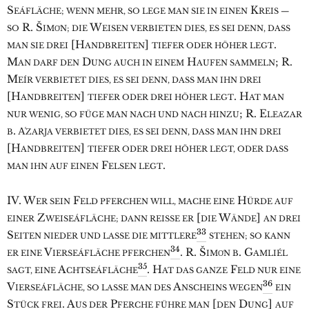
S
K
EÁFLÄCHE; WENN MEHR, SO LEGE MAN SIE IN EINEN
REIS —
R. Š
W
SO
IMO͑N; DIE
EISEN VERBIETEN DIES, ES SEI DENN, DASS
[H
]
.
MAN SIE DREI
ANDBREITEN
TIEFER ODER HÖHER LEGT
M
D
H
; R.
AN DARF DEN
UNG AUCH IN EINEM
AUFEN SAMMELN
M
EÍR VERBIETET DIES, ES SEI DENN, DASS MAN IHN DREI
[H
]
. H
ANDBREITEN
TIEFER ODER DREI HÖHER LEGT
AT MAN
; R. E
NUR WENIG, SO FÜGE MAN NACH UND NACH HINZU
LEA͑ZAR
. A͑
B
ZARJA VERBIETET DIES, ES SEI DENN, DASS MAN IHN DREI
[H
]
ANDBREITEN
TIEFER ODER DREI HÖHER LEGT, ODER DASS
F
.
MAN IHN AUF EINEN
ELSEN LEGT
IV. W
F
H
ER SEIN
ELD PFERCHEN WILL, MACHE EINE
ÜRDE AUF
Z
[
W
]
EINER
WEISEÁFLÄCHE; DANN REISSE ER
DIE
ÄNDE
AN DREI
33
S
EITEN NIEDER UND LASSE DIE MITTLERE
STEHEN; SO KANN
34
V
. R. Š
. G
ER EINE
IERSEÁFLÄCHE PFERCHEN
IMO͑N B
AMLIÉL
35
A
. H
F
SAGT, EINE
CHTSEÁFLÄCHE
AT DAS GANZE
ELD NUR EINE
36
V
A
IERSEÁFLÄCHE, SO LASSE MAN DES
NSCHEINS WEGEN
EIN
S
. A
P
[
D
]
TÜCK FREI
US DER
FERCHE FÜHRE MAN
DEN
UNG
AUF