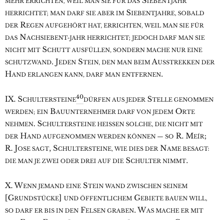
S
MEHR ERRICHTEN, WEIL MAN SIE FÜR DAS
IEBENTJAHR
S
HERRICHTET; MAN DARF SIE ABER IM
IEBENTJAHRE, SOBALD
R
DER
EGEN AUFGEHÖRT HAT, ERRICHTEN, WEIL MAN SIE FÜR
N
DAS
ACHSIEBENT-JAHR HERRICHTET; JEDOCH DARF MAN SIE
S
NICHT MIT
CHUTT AUSFÜLLEN, SONDERN MACHE NUR EINE
. J
S
A
SCHUTZWAND
EDEN
TEIN, DEN MAN BEIM
USSTREKKEN DER
H
.
AND ERLANGEN KANN, DARF MAN ENTFERNEN
40
IX. S
S
CHULTERSTEINE
DÜRFEN AUS JEDER
TELLE GENOMMEN
B
O
WERDEN; EIN
AUUNTERNEHMER DARF VON JEDEM
RTE
. S
NEHMEN
CHULTERSTEINE HEISSEN SOLCHE, DIE NICHT MIT
H
R. M
;
DER
AND AUFGENOMMEN WERDEN KÖNNEN — SO
EÍR
R. J
, S
N
OSE SAGT
CHULTERSTEINE, WIE DIES DER
AME BESAGT:
S
.
DIE MAN JE ZWEI ODER DREI AUF DIE
CHULTER NIMMT
X. W
S
ENN JEMAND EINE
TEIN WAND ZWISCHEN SEINEM
[G
]
G
RUNDSTÜCKE
UND ÖFFENTLICHEM
EBIETE BAUEN WILL,
F
. W
SO DARF ER BIS IN DEN
ELSEN GRABEN
AS MACHE ER MIT