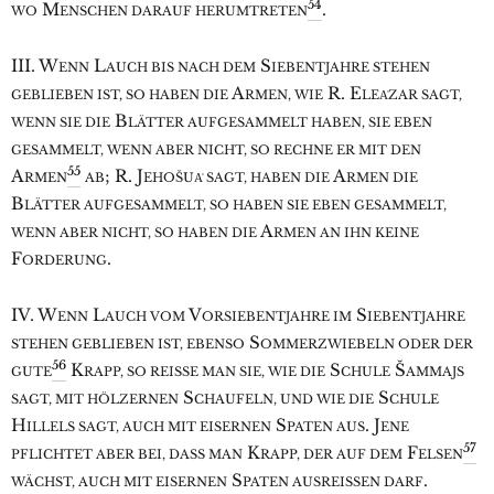
54
M
.
WO
ENSCHEN DARAUF HERUMTRETEN
III. W
L
S
ENN
AUCH BIS NACH DEM
IEBENTJAHRE STEHEN
A
R. E
GEBLIEBEN IST, SO HABEN DIE
RMEN, WIE
LEA͑ZAR SAGT,
B
WENN SIE DIE
LÄTTER AUFGESAMMELT HABEN, SIE EBEN
GESAMMELT, WENN ABER NICHT, SO RECHNE ER MIT DEN
55
A
; R. J
A
RMEN
AB
EHOŠUA͑ SAGT, HABEN DIE
RMEN DIE
B
LÄTTER AUFGESAMMELT, SO HABEN SIE EBEN GESAMMELT,
A
WENN ABER NICHT, SO HABEN DIE
RMEN AN IHN KEINE
F
.
ORDERUNG
IV. W
L
V
S
ENN
AUCH VOM
ORSIEBENTJAHRE IM
IEBENTJAHRE
S
STEHEN GEBLIEBEN IST, EBENSO
OMMERZWIEBELN ODER DER
56
K
S
Š
GUTE
RAPP, SO REISSE MAN SIE, WIE DIE
CHULE
AMMAJS
S
S
SAGT, MIT HÖLZERNEN
CHAUFELN, UND WIE DIE
CHULE
H
S
. J
ILLELS SAGT, AUCH MIT EISERNEN
PATEN AUS
ENE
57
K
F
PFLICHTET ABER BEI, DASS MAN
RAPP, DER AUF DEM
ELSEN
S
.
WÄCHST, AUCH MIT EISERNEN
PATEN AUSREISSEN DARF