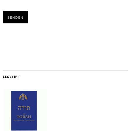
Bitte
lasse
dieses
Feld
Alternative:
leer.
LESETIPP