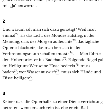
mit „Ja“ antwortet.
2
Und warum sah man sich dazu genötigt? Weil man
72
einmal
, als das Licht des Mondes aufstieg, in der
73
Meinung, dass der Morgen aufleuchte
, das tägliche
Opfer schlachtete, das man hernach in den
74
Verbrennungsraum schaffen musste
. — Man führte
75
den Hohenpriester ins Badehaus
. Folgende Regel galt
76
im Heiligtum: Wer seine Füsse bedeckt
, muss
77
78
baden
; wer Wasser auswirft
, muss sich Hände und
79
Füsse heiligen
.
3
Keiner darf die Opferhalle zu einer Dienstverrichtung
betreten, wenn er auch rein ist, ehe er ein Bad