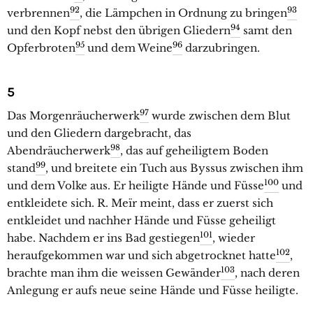
92
93
verbrennen
, die Lämpchen in Ordnung zu bringen
94
und den Kopf nebst den übrigen Gliedern
samt den
95
96
Opferbroten
und dem Weine
darzubringen.
5
97
Das Morgenräucherwerk
wurde zwischen dem Blut
und den Gliedern dargebracht, das
98
Abendräucherwerk
, das auf geheiligtem Boden
99
stand
, und breitete ein Tuch aus Byssus zwischen ihm
100
und dem Volke aus. Er heiligte Hände und Füsse
und
entkleidete sich. R. Meïr meint, dass er zuerst sich
entkleidet und nachher Hände und Füsse geheiligt
101
habe. Nachdem er ins Bad gestiegen
, wieder
102
heraufgekommen war und sich abgetrocknet hatte
,
103
brachte man ihm die weissen Gewänder
, nach deren
Anlegung er aufs neue seine Hände und Füsse heiligte.