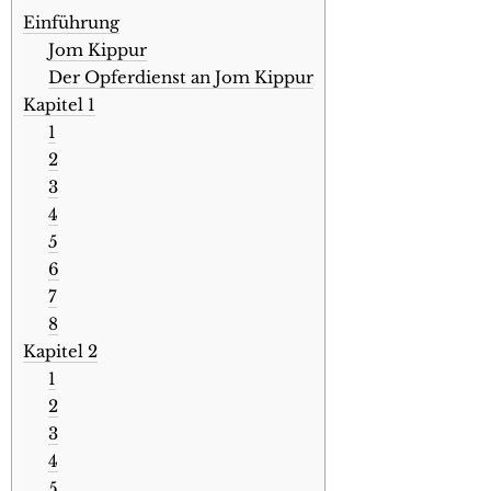
Einführung
Jom Kippur
Der Opferdienst an Jom Kippur
Kapitel 1
1
2
3
4
5
6
7
8
Kapitel 2
1
2
3
4
5