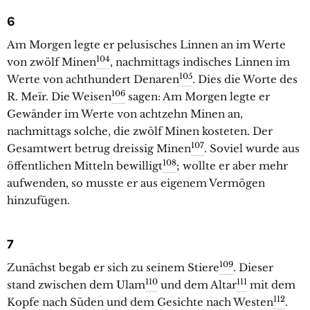
6
Am Morgen legte er pelusisches Linnen an im Werte
104
von zwölf Minen
, nachmittags indisches Linnen im
105
Werte von achthundert Denaren
. Dies die Worte des
106
R. Meïr. Die Weisen
sagen: Am Morgen legte er
Gewänder im Werte von achtzehn Minen an,
nachmittags solche, die zwölf Minen kosteten. Der
107
Gesamtwert betrug dreissig Minen
. Soviel wurde aus
108
öffentlichen Mitteln bewilligt
; wollte er aber mehr
aufwenden, so musste er aus eigenem Vermögen
hinzufügen.
7
109
Zunächst begab er sich zu seinem Stiere
. Dieser
110
111
stand zwischen dem Ulam
und dem Altar
mit dem
112
Kopfe nach Süden und dem Gesichte nach Westen
.