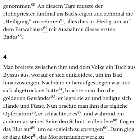
80
genommen
. An diesem Tage musste der
Hohepriester fünfmal ins Bad steigen und zehnmal die
81
„Heiligung“ vornehmen
, alles dies im Heiligtum auf
82
dem Parwahause
mit Ausnahme dieses ersten
83
Bades
.
4
Man breitete zwischen ihm und dem Volke ein Tuch aus
Byssus aus, worauf er sich entkleidete, um ins Bad
hinabzusteigen. Nachdem er heraufgestiegen war und
84
sich abgetrocknet hatte
, brachte man ihm die
85
goldenen Gewänder
; er legte sie an und heiligte sich
Hände und Füsse. Nun brachte man ihm das tägliche
86
87
Opferlamm
, er schlachtete es
, und während ein
88
anderer an seiner Seite den Schnitt vollendete
, fing er
89
90
das Blut auf
, um es sogleich zu sprengen
. Dann ging
91
er dazu über
, das Morgenräucherwerk zu