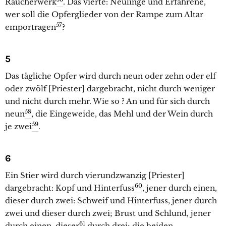
Räucherwerk
. Das vierte: Neulinge und Erfahrene,
wer soll die Opferglieder von der Rampe zum Altar
57
emportragen
?
5
Das tägliche Opfer wird durch neun oder zehn oder elf
oder zwölf [Priester] dargebracht, nicht durch weniger
und nicht durch mehr. Wie so ? An und für sich durch
58
neun
, die Eingeweide, das Mehl und der Wein durch
59
je zwei
.
6
Ein Stier wird durch vierundzwanzig [Priester]
60
dargebracht: Kopf und Hinterfuss
, jener durch einen,
dieser durch zwei: Schweif und Hinterfuss, jener durch
zwei und dieser durch zwei; Brust und Schlund, jener
61
durch einen, dieser
durch drei; die beiden