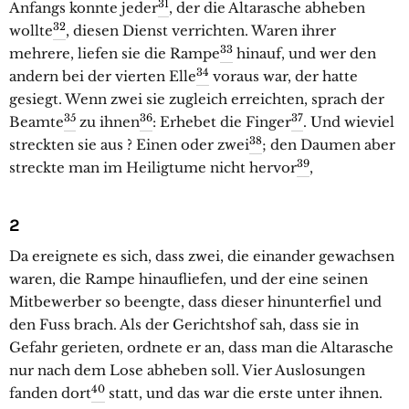
31
Anfangs konnte jeder
, der die Altarasche abheben
32
wollte
, diesen Dienst verrichten. Waren ihrer
33
mehrere, liefen sie die Rampe
hinauf, und wer den
34
andern bei der vierten Elle
voraus war, der hatte
gesiegt. Wenn zwei sie zugleich erreichten, sprach der
35
36
37
Beamte
zu ihnen
: Erhebet die Finger
. Und wieviel
38
streckten sie aus ? Einen oder zwei
; den Daumen aber
39
streckte man im Heiligtume nicht hervor
,
2
Da ereignete es sich, dass zwei, die einander gewachsen
waren, die Rampe hinaufliefen, und der eine seinen
Mitbewerber so beengte, dass dieser hinunterfiel und
den Fuss brach. Als der Gerichtshof sah, dass sie in
Gefahr gerieten, ordnete er an, dass man die Altarasche
nur nach dem Lose abheben soll. Vier Auslosungen
40
fanden dort
statt, und das war die erste unter ihnen.