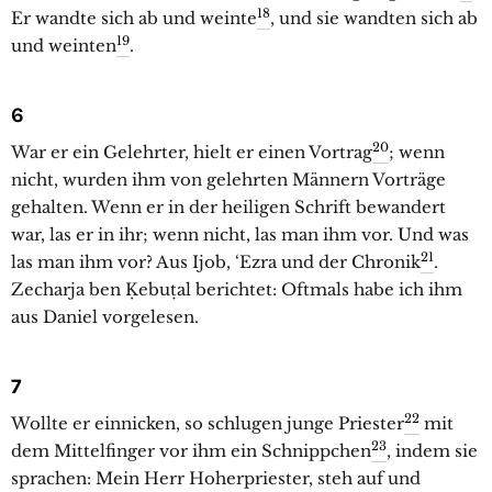
18
Er wandte sich ab und weinte
, und sie wandten sich ab
19
und weinten
.
6
20
War er ein Gelehrter, hielt er einen Vortrag
; wenn
nicht, wurden ihm von gelehrten Männern Vorträge
gehalten. Wenn er in der heiligen Schrift bewandert
war, las er in ihr; wenn nicht, las man ihm vor. Und was
21
las man ihm vor? Aus Ijob, ‘Ezra und der Chronik
.
Zecharja ben Ḳebuṭal berichtet: Oftmals habe ich ihm
aus Daniel vorgelesen.
7
22
Wollte er einnicken, so schlugen junge Priester
mit
23
dem Mittelfinger vor ihm ein Schnippchen
, indem sie
sprachen: Mein Herr Hoherpriester, steh auf und