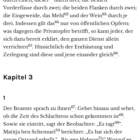
Vorderfüsse durch zwei; die beiden Flanken durch zwei;
62
63
die Eingeweide, das Mehl
und der Wein
durch je
64
drei. Indessen gilt das
nur von öffentlichen Opfern;
was dagegen die Privatopfer betrifft, so kann jeder, der
sich dazu bereit erklärt, den ganzen Dienst allein
65
verrichten
. Hinsichtlich der Enthäutung und
66
Zerlegung sind diese und jene einander gleich
.
Kapitel 3
1
67
Der Beamte sprach zu ihnen
: Gehet hinaus und sehet,
68
ob die Zeit des Schlachtens schon gekommen ist
.
69
Sowie sie eintritt, sagt der Beobachter: „Es tagt
“.
70
Matitja ben Schemuel
berichtet: „Es hat sich der
71
ganze Ostrand erhellt.“ „Bis gen Hebron
?“ Worauf er