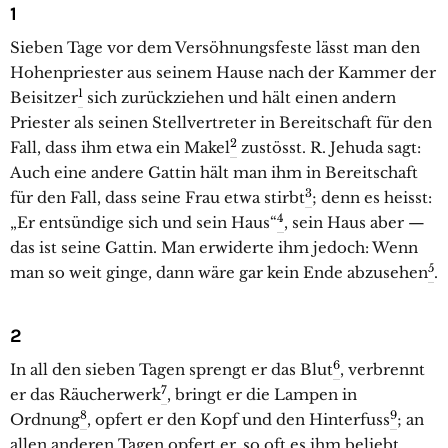
1
Sieben Tage vor dem Versöhnungsfeste lässt man den
Hohenpriester aus seinem Hause nach der Kammer der
1
Beisitzer
sich zurückziehen und hält einen andern
Priester als seinen Stellvertreter in Bereitschaft für den
2
Fall, dass ihm etwa ein Makel
zustösst. R. Jehuda sagt:
Auch eine andere Gattin hält man ihm in Bereitschaft
3
für den Fall, dass seine Frau etwa stirbt
; denn es heisst:
4
„Er entsündige sich und sein Haus“
, sein Haus aber —
das ist seine Gattin. Man erwiderte ihm jedoch: Wenn
5
man so weit ginge, dann wäre gar kein Ende abzusehen
.
2
6
In all den sieben Tagen sprengt er das Blut
, verbrennt
7
er das Räucherwerk
, bringt er die Lampen in
8
9
Ordnung
, opfert er den Kopf und den Hinterfuss
; an
allen anderen Tagen opfert er, so oft es ihm beliebt.