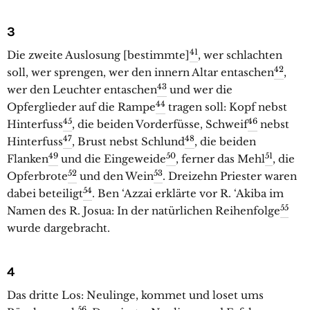
3
41
Die zweite Auslosung [bestimmte]
, wer schlachten
42
soll, wer sprengen, wer den innern Altar entaschen
,
43
wer den Leuchter entaschen
und wer die
44
Opferglieder auf die Rampe
tragen soll: Kopf nebst
45
46
Hinterfuss
, die beiden Vorderfüsse, Schweif
nebst
47
48
Hinterfuss
, Brust nebst Schlund
, die beiden
49
50
51
Flanken
und die Eingeweide
, ferner das Mehl
, die
52
53
Opferbrote
und den Wein
. Dreizehn Priester waren
54
dabei beteiligt
. Ben ‘Azzai erklärte vor R. ‘Akiba im
55
Namen des R. Josua: In der natürlichen Reihenfolge
wurde dargebracht.
4
Das dritte Los: Neulinge, kommet und loset ums
56