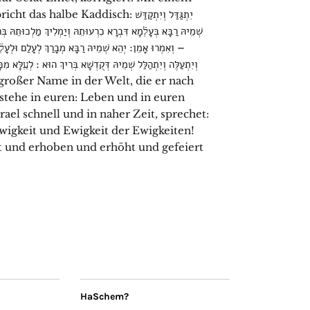
e Kaddisch: יִתְגַּדַּל וְיִתְקַדַּשׁ
שְׁמֵיהּ רַבָּא בְּעָלְֿמָא דִּבְרָא כִרְעוּתֵהּ וְיַמְלִיךְ מַלְכוּתֵהּ בְּח
וְאִמְרוּ אָמֵן׃ יְהֵא שְׁמֵיהּ רַבָּא מְבָרַךְ לְעָלַם וּלְעָלְֿמֵי עָ
וְיִתְעַלֶּה וְיִתְהַלַּל שְׁמֵיהּ דְּקֻדְשָׁא בְּרִיךְ הוּא ׃ לְעֵֽלָּא מִכָּ
rstehe in euren: Leben und in euren
el schnell und in naher Zeit, sprechet:
wigkeit und Ewigkeit der Ewigkeiten!
t und erhoben und erhöht und gefeiert
HaSchem?