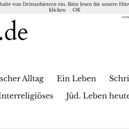
nhalte von Drittanbietern ein. Bitte lesen Sie unsere H
klicken
OK
KO
scher Alltag
Ein Leben
Schri
Interreligiöses
Jüd. Leben heut