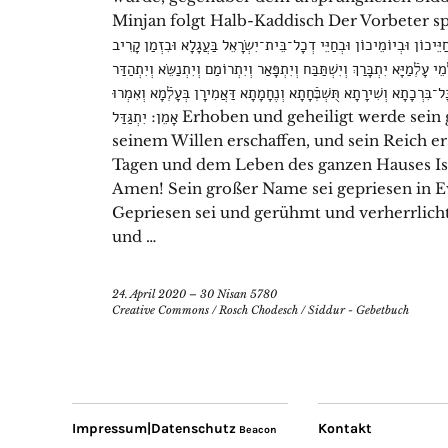
Minjan folgt Halb-Kaddisch Der Vorbeter spricht das halb
ַיֵּיכוֹן וּבְיוֹמֵיכוֹן וּבְחַיֵּי דְכָל־בֵּית־יִשְׂרָאֵל בַּעֲגָלָא וּבִזְמַן קָרִיב
– לְֿמַיָּא יִתְבָּרַךְ וְיִשְׁתַּבַּח וְיִתְפָּאַר וְיִתְרוֹמַם וְיִתְנַשֵּׂא וְיִתְהַדַּר
ל־בִּרְכָתָא וְשִׁירָתָא תֻּשְׁבְּֿחָתָא וְנֶחָמָתָא דַּאֲמִירָן בְּעָלְֿמָא וְאִמְרוּ
אָמֵן׃ יִתְגַּדַּל Erhoben und geheiligt werde sein großer Name in der Welt, die er nach
seinem Willen erschaffen, und sein Reich e
Tagen und dem Leben des ganzen Hauses Isra
Amen! Sein großer Name sei gepriesen in E
Gepriesen sei und gerühmt und verherrlich
und …
24. April 2020 – 30 Nisan 5780
Creative Commons
/
Rosch Chodesch
/
Siddur - Gebetbuch
Impressum|Datenschutz
Kontakt
Beacon