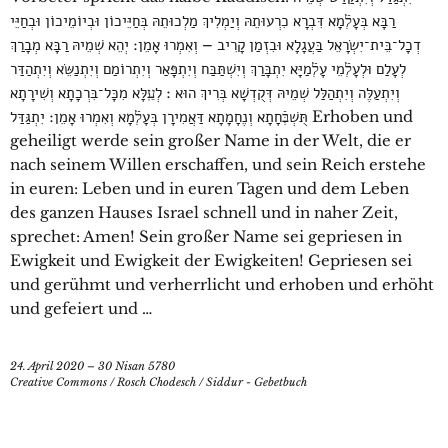
רַבָּא בְּעָלְֿמָא דִּבְרָא כִרְעוּתֵהּ וְיַמְלִיךְ מַלְכוּתֵהּ בְּחַיֵּיכוֹן וּבְיוֹמֵיכוֹן וּבְחַיֵּי
דְכָל־בֵּית־יִשְׂרָאֵל בַּעֲגָלָא וּבִזְמַן קָרִיב – וְאִמְרוּ אָמֵן׃ יְהֵא שְׁמֵיהּ רַבָּא מְבָרַךְ
לְעָלַם וּלְעָלְֿמֵי עָלְֿמַיָּא יִתְבָּרַךְ וְיִשְׁתַּבַּח וְיִתְפָּאַר וְיִתְרוֹמַם וְיִתְנַשֵּׂא וְיִתְהַדַּר
וְיִתְעַלֶּה וְיִתְהַלַּל שְׁמֵיהּ דְּקֻדְשָׁא בְּרִיךְ הוּא ׃ לְעֵֽלָּא מִכָּל־בִּרְכָתָא וְשִׁירָתָא
תֻּשְׁבְּֿחָתָא וְנֶחָמָתָא דַּאֲמִירָן בְּעָלְֿמָא וְאִמְרוּ אָמֵן׃ יִתְגַּדַּל Erhoben und
geheiligt werde sein großer Name in der Welt, die er
nach seinem Willen erschaffen, und sein Reich erstehe
in euren: Leben und in euren Tagen und dem Leben
des ganzen Hauses Israel schnell und in naher Zeit,
sprechet: Amen! Sein großer Name sei gepriesen in
Ewigkeit und Ewigkeit der Ewigkeiten! Gepriesen sei
und gerühmt und verherrlicht und erhoben und erhöht
und gefeiert und …
24. April 2020 – 30 Nisan 5780
Creative Commons
/
Rosch Chodesch
/
Siddur - Gebetbuch