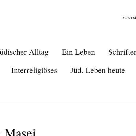
KONTA
üdischer Alltag
Ein Leben
Schrifte
Interreligiöses
Jüd. Leben heute
 Masej