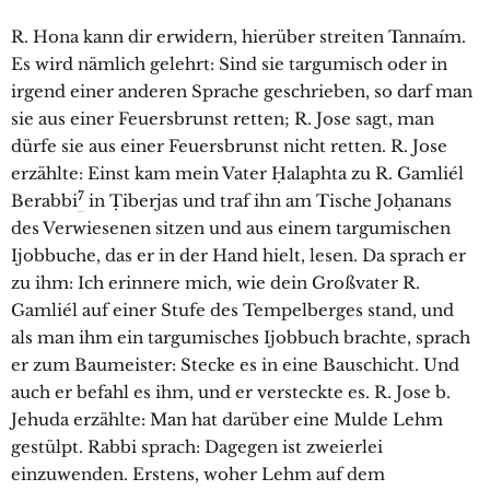
R. Hona kann dir erwidern, hierüber streiten Tannaím.
Es wird nämlich gelehrt: Sind sie targumisch oder in
irgend einer anderen Sprache geschrieben, so darf man
sie aus einer Feuersbrunst retten; R. Jose sagt, man
dürfe sie aus einer Feuersbrunst nicht retten. R. Jose
erzählte: Einst kam mein Vater Ḥalaphta zu R. Gamliél
7
Berabbi
in Ṭiberjas und traf ihn am Tische Joḥanans
des Verwiesenen sitzen und aus einem targumischen
Ijobbuche, das er in der Hand hielt, lesen. Da sprach er
zu ihm: Ich erinnere mich, wie dein Großvater R.
Gamliél auf einer Stufe des Tempelberges stand, und
als man ihm ein targumisches Ijobbuch brachte, sprach
er zum Baumeister: Stecke es in eine Bauschicht. Und
auch er befahl es ihm, und er versteckte es. R. Jose b.
Jehuda erzählte: Man hat darüber eine Mulde Lehm
gestülpt. Rabbi sprach: Dagegen ist zweierlei
einzuwenden. Erstens, woher Lehm auf dem