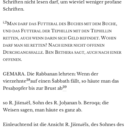
Schriften nicht lesen darf, um wieviel weniger profane
Schriften.
i,2
M
F
B
B
,
AN DARF DAS
UTTERAL DES
UCHES MIT DEM
UCHE
F
T
T
UND DAS
UTTERAL DER
EPHILLIN MIT DEN
EPHILLIN
,
G
. W
RETTEN
AUCH WENN DARIN SICH
ELD BEFINDET
OHIN
? N
DARF MAN SIE RETTEN
ACH EINER NICHT OFFENEN
D
. B
B
,
URCHGANGSHALLE
EN
ETHERA SAGT
AUCH NACH EINER
.
OFFENEN
GEMARA. Die Rabbanan lehrten: Wenn der
38
vierzehnte
auf einen Šabbath fällt, so häute man das
39
Pesaḥopfer bis zur Brust ab
so R. Jišma͑él, Sohn des R. Joḥanan b. Beroqa; die
Weisen sagen, man häute es ganz ab.
Einleuchtend ist die Ansicht R. Jišma͑éls, des Sohnes des