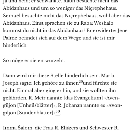
Ja und nein; er schwankte. Rabh besuchte nicht das
Abidanhaus und um so weniger das Niçrephehaus.
Šemuél besuchte nicht das Niçrephehaus, wohl aber das
Abidanhaus. Einst sprachen sie zu Raba: Weshalb
kommst du nicht in das Abidanhaus? Er erwiderte: Jene
Palme befindet sich auf dem Wege und sie ist mir
hinderlich.
So möge er sie entwurzeln.
Dann wird mir diese Stelle hinderlich sein. Mar b.
29
Joseph sagte: Ich gehöre zu ihnen
und fürchte sie
nicht. Einmal aber ging er hin, und sie wollten ihn
gefährden. R. Meír nannte [das Evangelium] »Aven-
giljon [Unheilsblätter]«, R. Joḥanan nannte es »A͑von-
30
giljon [Sündenblätter]«
.
Imma Šalom, die Frau R. Elie͑zers und Schwester R.