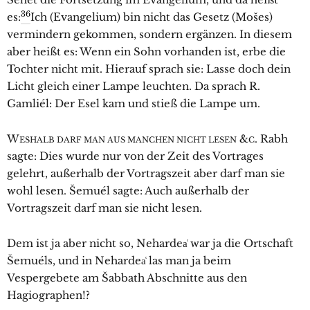
36
es:
Ich (Evangelium) bin nicht das Gesetz (Mošes)
vermindern gekommen, sondern ergänzen. In diesem
aber heißt es: Wenn ein Sohn vorhanden ist, erbe die
Tochter nicht mit. Hierauf sprach sie: Lasse doch dein
Licht gleich einer Lampe leuchten. Da sprach R.
Gamliél: Der Esel kam und stieß die Lampe um.
W
&
. Rabh
ESHALB DARF MAN AUS MANCHEN NICHT LESEN
C
sagte: Dies wurde nur von der Zeit des Vortrages
gelehrt, außerhalb der Vortragszeit aber darf man sie
wohl lesen. Šemuél sagte: Auch außerhalb der
Vortragszeit darf man sie nicht lesen.
Dem ist ja aber nicht so, Nehardea͑ war ja die Ortschaft
Šemuéls, und in Nehardea͑ las man ja beim
Vespergebete am Šabbath Abschnitte aus den
Hagiographen!?