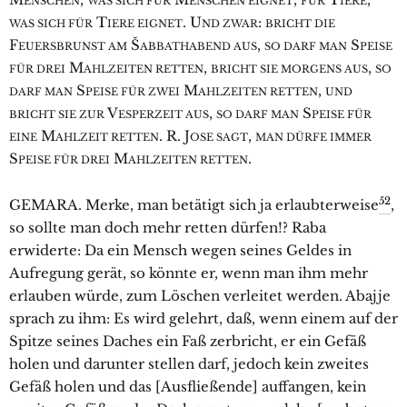
ENSCHEN
WAS SICH FÜR
ENSCHEN EIGNET
FÜR
IERE
T
. U
:
WAS SICH FÜR
IERE EIGNET
ND ZWAR
BRICHT DIE
F
Š
,
S
EUERSBRUNST AM
ABBATHABEND AUS
SO DARF MAN
PEISE
M
,
,
FÜR DREI
AHLZEITEN RETTEN
BRICHT SIE MORGENS AUS
SO
S
M
,
DARF MAN
PEISE FÜR ZWEI
AHLZEITEN RETTEN
UND
V
,
S
BRICHT SIE ZUR
ESPERZEIT AUS
SO DARF MAN
PEISE FÜR
M
. R. J
,
EINE
AHLZEIT RETTEN
OSE SAGT
MAN DÜRFE IMMER
S
M
.
PEISE FÜR DREI
AHLZEITEN RETTEN
52
GEMARA. Merke, man betätigt sich ja erlaubterweise
,
so sollte man doch mehr retten dürfen!? Raba
erwiderte: Da ein Mensch wegen seines Geldes in
Aufregung gerät, so könnte er, wenn man ihm mehr
erlauben würde, zum Löschen verleitet werden. Abajje
sprach zu ihm: Es wird gelehrt, daß, wenn einem auf der
Spitze seines Daches ein Faß zerbricht, er ein Gefäß
holen und darunter stellen darf, jedoch kein zweites
Gefäß holen und das [Ausfließende] auffangen, kein