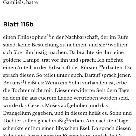
Gamliéls, hatte
Blatt 116b
31
einen Philosophen
in der Nachbarschaft, der im Rufe
32
stand, keine Bestechung zu nehmen, und sie
wollten
sich über ihn lustig machen. Da brachte sie ihm eine
goldene Lampe, trat vor ihn und sprach: Ich möchte
33
einen Anteil an der Erbschaft des Fürsten
erhalten. Da
sprach dieser: So teilet unter euch. Darauf sprach jener:
34
Bei uns
heißt es: Wenn ein Sohn vorhanden ist, erbe
die Tochter nicht mit. Dieser erwiderte: Seit dem Tage,
an dem ihr aus euerem Lande vertrieben worden seid,
wurde das Gesetz Mošes aufgehoben und das
Evangelium gegeben, und in diesem heißt es: Sohn und
35
Tochter sollen gleichmäßig
erben. Am nächsten Tage
schenkte er ihm einen libyschen Esel. Da sprach dieser:
Sehet die Fortsetzung im Evangelium, und da heißt