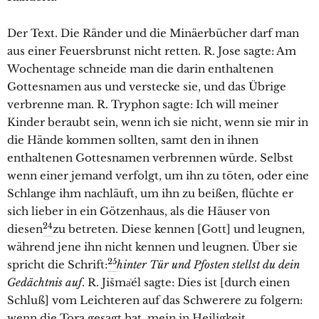
Der Text. Die Ränder und die Minäerbücher darf man
aus einer Feuersbrunst nicht retten. R. Jose sagte: Am
Wochentage schneide man die darin enthaltenen
Gottesnamen aus und verstecke sie, und das Übrige
verbrenne man. R. Tryphon sagte: Ich will meiner
Kinder beraubt sein, wenn ich sie nicht, wenn sie mir in
die Hände kommen sollten, samt den in ihnen
enthaltenen Gottesnamen verbrennen würde. Selbst
wenn einer jemand verfolgt, um ihn zu töten, oder eine
Schlange ihm nachläuft, um ihn zu beißen, flüchte er
sich lieber in ein Götzenhaus, als die Häuser von
24
diesen
zu betreten. Diese kennen [Gott] und leugnen,
während jene ihn nicht kennen und leugnen. Über sie
25
spricht die Schrift:
hinter Tür und Pfosten stellst du dein
Gedächtnis auf
. R. Jišma͑él sagte: Dies ist [durch einen
Schluß] vom Leichteren auf das Schwerere zu folgern:
wenn die Tora gesagt hat, mein in Heiligkeit