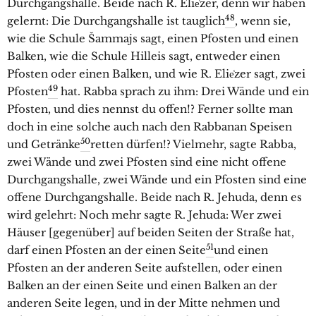
Durchgangshalle. Beide nach R. Elie͑zer, denn wir haben
48
gelernt: Die Durchgangshalle ist tauglich
, wenn sie,
wie die Schule Šammajs sagt, einen Pfosten und einen
Balken, wie die Schule Hilleis sagt, entweder einen
Pfosten oder einen Balken, und wie R. Elie͑zer sagt, zwei
49
Pfosten
hat. Rabba sprach zu ihm: Drei Wände und ein
Pfosten, und dies nennst du offen!? Ferner sollte man
doch in eine solche auch nach den Rabbanan Speisen
50
und Getränke
retten dürfen!? Vielmehr, sagte Rabba,
zwei Wände und zwei Pfosten sind eine nicht offene
Durchgangshalle, zwei Wände und ein Pfosten sind eine
offene Durchgangshalle. Beide nach R. Jehuda, denn es
wird gelehrt: Noch mehr sagte R. Jehuda: Wer zwei
Häuser [gegenüber] auf beiden Seiten der Straße hat,
51
darf einen Pfosten an der einen Seite
und einen
Pfosten an der anderen Seite aufstellen, oder einen
Balken an der einen Seite und einen Balken an der
anderen Seite legen, und in der Mitte nehmen und