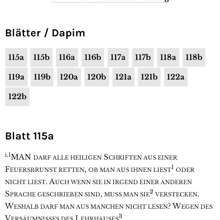
Blätter / Dapim
115a
115b
116a
116b
117a
117b
118a
118b
119a
119b
120a
120b
121a
121b
122a
122b
Blatt 115a
i,1
M
AN
S
DARF ALLE HEILIGEN
CHRIFTEN AUS EINER
1
F
,
EUERSBRUNST RETTEN
OB MAN AUS IHNEN LIEST
ODER
. A
NICHT LIEST
UCH WENN SIE IN IRGEND EINER ANDEREN
2
S
,
.
PRACHE GESCHRIEBEN SIND
MUSS MAN SIE
VERSTECKEN
W
? W
ESHALB DARF MAN AUS MANCHEN NICHT LESEN
EGEN DES
3
V
L
.
ERSÄUMNISSES DES
EHRHAUSES