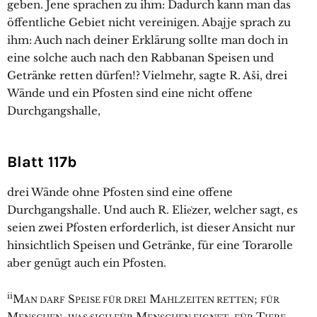
geben. Jene sprachen zu ihm: Dadurch kann man das
öffentliche Gebiet nicht vereinigen. Abajje sprach zu
ihm: Auch nach deiner Erklärung sollte man doch in
eine solche auch nach den Rabbanan Speisen und
Getränke retten dürfen!? Vielmehr, sagte R. Aši, drei
Wände und ein Pfosten sind eine nicht offene
Durchgangshalle,
Blatt 117b
drei Wände ohne Pfosten sind eine offene
Durchgangshalle. Und auch R. Elie͑zer, welcher sagt, es
seien zwei Pfosten erforderlich, ist dieser Ansicht nur
hinsichtlich Speisen und Getränke, für eine Torarolle
aber genügt auch ein Pfosten.
ii
M
S
M
;
AN DARF
PEISE FÜR DREI
AHLZEITEN RETTEN
FÜR
M
,
M
,
T
,