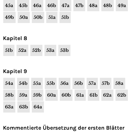
45a
45b
46a
46b
47a
47b
48a
48b
49a
49b
50a
50b
51a
51b
Kapitel 8
51b
52a
52b
53a
53b
Kapitel 9
54a
54b
55a
55b
56a
56b
57a
57b
58a
58b
59a
59b
60a
60b
61a
61b
62a
62b
63a
63b
64a
Kommentierte Übersetzung der ersten Blätter