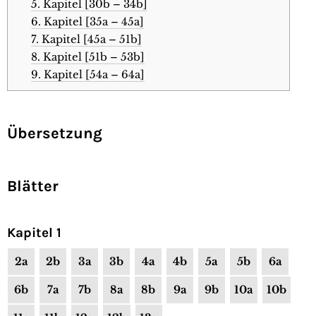
5. Kapitel [30b – 34b]
6. Kapitel [35a – 45a]
7. Kapitel [45a – 51b]
8. Kapitel [51b – 53b]
9. Kapitel [54a – 64a]
Übersetzung
Blätter
Kapitel 1
2a
2b
3a
3b
4a
4b
5a
5b
6a
6b
7a
7b
8a
8b
9a
9b
10a
10b