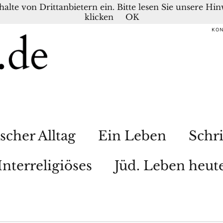
nhalte von Drittanbietern ein. Bitte lesen Sie unsere H
klicken
OK
KO
scher Alltag
Ein Leben
Schri
Interreligiöses
Jüd. Leben heut