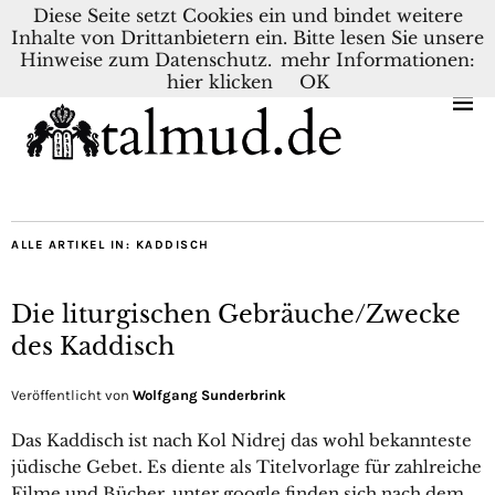
Diese Seite setzt Cookies ein und bindet weitere
Inhalte von Drittanbietern ein. Bitte lesen Sie unsere
KONTAKT
BLOG
DEUTSCH
NEDERLANDS
Hinweise zum Datenschutz.
mehr Informationen:
hier klicken
OK
ALLE ARTIKEL IN:
KADDISCH
Die liturgischen Gebräuche/Zwecke
des Kaddisch
Veröffentlicht von
Wolfgang Sunderbrink
Das Kaddisch ist nach Kol Nidrej das wohl bekannteste
jüdische Gebet. Es diente als Titelvorlage für zahlreiche
Filme und Bücher, unter google finden sich nach dem