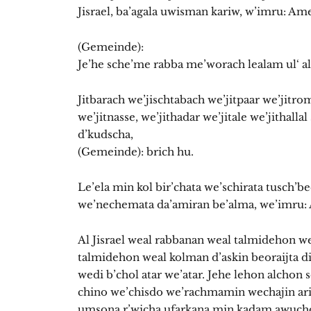
Jisrael, ba’agala uwisman kariw, w’imru: Am
(Gemeinde):
Je’he sche’me rabba me’worach lealam ul‘ a
Jitbarach we’jischtabach we’jitpaar we’jitr
we’jitnasse, we’jithadar we’jitale we’jithalla
d’kudscha,
(Gemeinde): brich hu.
Le’ela min kol bir’chata we’schirata tusch’b
we’nechemata da’amiran be’alma, we’imru
Al Jisrael weal rabbanan weal talmidehon we
talmidehon weal kolman d’askin beoraijta d
wedi b’chol atar we’atar. Jehe lehon alchon 
chino we’chisdo we’rachmamin wechajin ar
umsona r’wicha ufarkana min kadam awuch