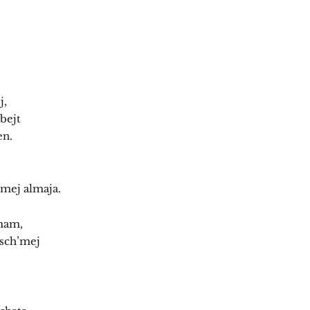
j,
bejt
en.
lmej almaja.
omam,
l sch’mej