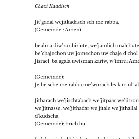
Chazi Kaddisch
Jit’gadal wejitkadasch sch’me rabba,
(Gemeinde : Amen)
bealma diw’ra chir’ute, we’jamlich malchute
be’chajechon uw’jomechon uw’chaje d’chol 
Jisrael, ba’agala uwisman kariw, w’imru: Am
(Gemeinde):
Je’he sche’me rabba me’worach lealam ul‘ a
Jitbarach we’jischtabach we’jitpaar we’jitr
we’jitnasse, we’jithadar we’jitale we’jithalla
d’kudscha,
(Gemeinde): brich hu.