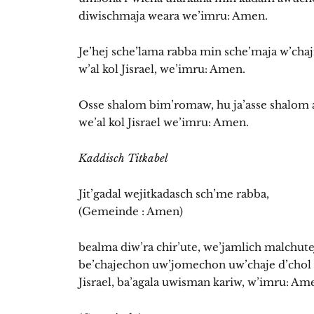
diwischmaja weara we’imru: Amen.
Je’hej sche’lama rabba min sche’maja w’cha
w’al kol Jisrael, we’imru: Amen.
Osse shalom bim’romaw, hu ja’asse shalom 
we’al kol Jisrael we’imru: Amen.
Kaddisch Titkabel
Jit’gadal wejitkadasch sch’me rabba,
(Gemeinde : Amen)
bealma diw’ra chir’ute, we’jamlich malchute
be’chajechon uw’jomechon uw’chaje d’chol 
Jisrael, ba’agala uwisman kariw, w’imru: Am