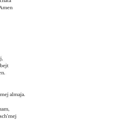
echata
: Amen
j,
bejt
en.
lmej almaja.
omam,
l sch’mej