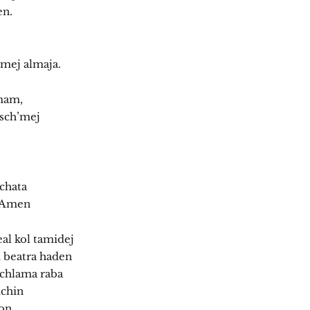
en.
lmej almaja.
omam,
l sch’mej
echata
: Amen
al kol tamidej
i beatra haden
schlama raba
ichin
on