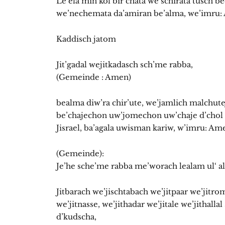
Le’ela min kol bir’chata we’schirata tusch’b
we’nechemata da’amiran be’alma, we’imru
Kaddisch jatom
Jit’gadal wejitkadasch sch’me rabba,
(Gemeinde : Amen)
bealma diw’ra chir’ute, we’jamlich malchute
be’chajechon uw’jomechon uw’chaje d’chol 
Jisrael, ba’agala uwisman kariw, w’imru: Am
(Gemeinde):
Je’he sche’me rabba me’worach lealam ul‘ a
Jitbarach we’jischtabach we’jitpaar we’jitr
we’jitnasse, we’jithadar we’jitale we’jithalla
d’kudscha,