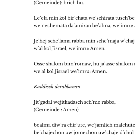
(Gemeinde): brich hu.
Le’ela min kol bir’chata we’schirata tusch’b
we’nechemata da’amiran be’alma, we’imru
Je’hej sche’lama rabba min sche’maja w’cha
w’al kol Jisrael, we’imru: Amen.
Osse shalom bim’romaw, hu ja’asse shalom 
we’al kol Jisrael we’imru: Amen.
Kaddisch derabbanan
Jit’gadal wejitkadasch sch’me rabba,
(Gemeinde : Amen)
bealma diw’ra chir’ute, we’jamlich malchute
be’chajechon uw’jomechon uw’chaje d’chol 