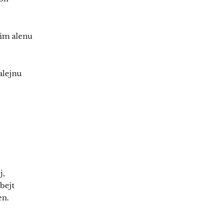
jim alenu
alejnu
j,
bejt
en.