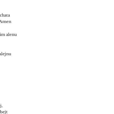
echata
: Amen
jim alenu
alejnu
j,
bejt