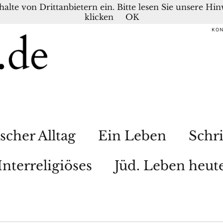
nhalte von Drittanbietern ein. Bitte lesen Sie unsere H
klicken
OK
KO
scher Alltag
Ein Leben
Schri
Interreligiöses
Jüd. Leben heut