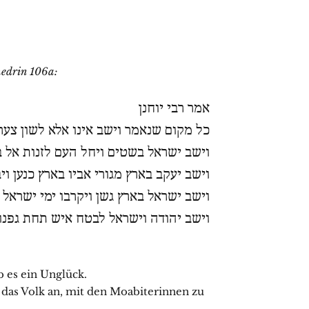
hedrin 106a:
אמר רבי יוחנן
כל מקום שנאמר וישב אינו אלא לשון צע‘
וישב ישראל בשטים ויחל העם לזנות אל ב
וישב יעקב בארץ מגורי אביו בארץ כנען ו
וישב ישראל בארץ גשן ויקרבו ימי ישראל 
וישב יהודה וישראל לבטח איש תחת גפנו
b es ein Unglück.
ob das Volk an, mit den Moabiterinnen zu