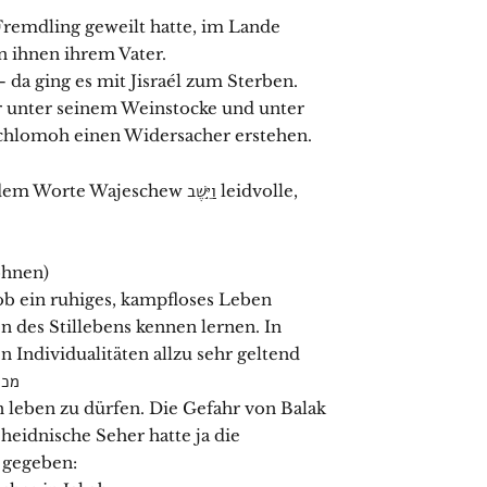
 Fremdling geweilt hatte, im Lande
n ihnen ihrem Vater.
– da ging es mit Jisraél zum Sterben.
her unter seinem Weinstocke und unter
chlomoh einen Widersacher erstehen.
 Ruhe wohnen)
ob ein ruhiges, kampfloses Leben
n des Stillebens kennen lernen. In
n Individualitäten allzu sehr geltend
r: מכירת יוסף
in leben zu dürfen. Die Gefahr von Balak
eidnische Seher hatte ja die
n gegeben: