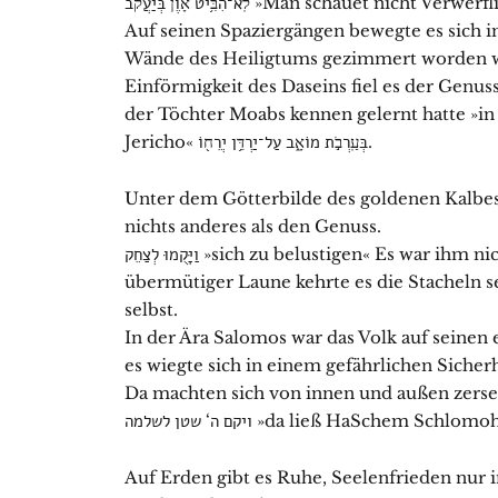
לֹֽא־הִבִּ֥יט אָ֙וֶן֙ בְּיַעֲקֹ֔ב »Man schauet nich
Auf seinen Spaziergängen bewegte es sich i
Wände des Heiligtums gezimmert worden w
Einförmigkeit des Daseins fiel es der Genus
der Töchter Moabs kennen gelernt hatte »i
Jericho« בְּעַֽרְבֹ֣ת מוֹאָ֑ב עַל־יַרְדֵּ֥ן יְרֵח֖וֹ.
Unter dem Götterbilde des goldenen Kalbes
nichts anderes als den Genuss.
וַיָּקֻמוּ לְצַחֵק »sich zu belustigen« Es war ihm nichts mehr heilig und hehr; in
übermütiger Laune kehrte es die Stacheln se
selbst.
In der Ära Salomos war das Volk auf seinen
es wiegte sich in einem gefährlichen Sicher
Da machten sich von innen und außen zerse
ויקם ה‘ שטן לשלמה »da ließ HaSchem 
Auf Erden gibt es Ruhe, Seelenfrieden nur 