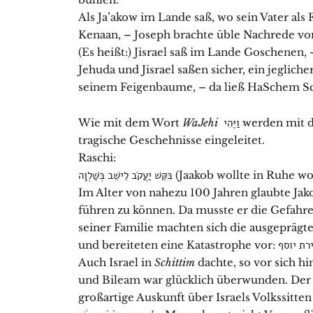
Als Ja’akow im Lande saß, wo sein Vater als
Kenaan, – Joseph brachte üble Nachrede vo
(Es heißt:) Jisrael saß im Lande Goschenen, 
Jehuda und Jisrael saßen sicher, ein jeglic
seinem Feigenbaume, – da ließ HaSchem S
Wie mit dem Wort
WaJehi
וַיֶּהִי werden mit dem Worte Wajeschew וַיֵּ֣שֶׁב leidvolle,
tragische Geschehnisse eingeleitet.
Raschi:
בִּקֵּשׁ יַעֲקֹב לֵישֵׁב בְּשַׁלְוָה (Jaakob wollte in
Im Alter von nahezu 100 Jahren glaubte Jak
führen zu können. Da musste er die Gefahre
seiner Familie machten sich die ausgeprägte
und bereiteten eine Katastrophe vo
Auch Israel in
Schittim
dachte, so vor sich h
und Bileam war glücklich überwunden. Der h
großartige Auskunft über Israels Volkssitte