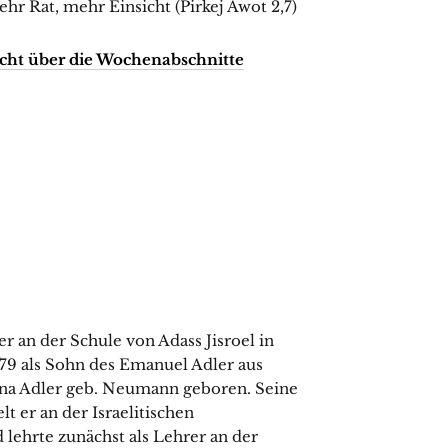
m der Lehre: מַרְבֶּה יְשִׁיבָה – מַרְבֶּה חָכְמָה Mehr Rat, mehr Einsicht (Pirkej Awot 2,7)
cht über die Wochenabschnitte
r an der Schule von Adass Jisroel in
79 als Sohn des Emanuel Adler aus
na Adler geb. Neumann geboren. Seine
t er an der Israelitischen
lehrte zunächst als Lehrer an der