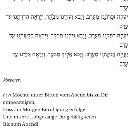
עָֽרֶב:
יַעֲלֶה זִכְרוֹנֵֽנוּ מֵעֶֽרֶב. וְיָבֹא וִעוּדֵֽנוּ מִבֹּֽקֶר. וְיֵרָאֶה הַדְרָתֵֽנוּ עַד
עָֽרֶב:
יַעֲלֶה דָפְקֵֽנוּ מֵעֶֽרֶב. וְיָבֹא גִילֵֽנוּ מִבֹּֽקֶר. וְיֵרָאֶה בַקָּשָׁתֵֽנוּ עַד
עָֽרֶב:
יַעֲלֶה אֶנְקָתֵֽנוּ מֵעֶֽרֶב. וְיָבֹא אֵלֶֽיךָ מִבֹּֽקֶר. וְיֵרָאֶה אֵלֵֽינוּ עַד
עָֽרֶב:
Vorbeter:
יַעֲלֶה Möchte unser Bitten vom Abend bis zu Dir
emporsteigen,
Dass am Morgen Beruhigung erfolge
Und unsere Lobgesänge Dir gefällig seien
Bis zum Abend!