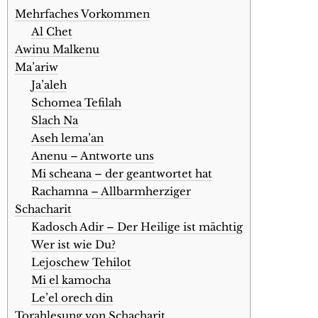
Mehrfaches Vorkommen
Al Chet
Awinu Malkenu
Ma’ariw
Ja’aleh
Schomea Tefilah
Slach Na
Aseh lema’an
Anenu – Antworte uns
Mi scheana – der geantwortet hat
Rachamna – Allbarmherziger
Schacharit
Kadosch Adir – Der Heilige ist mächtig
Wer ist wie Du?
Lejoschew Tehilot
Mi el kamocha
Le’el orech din
Torahlesung von Schacharit