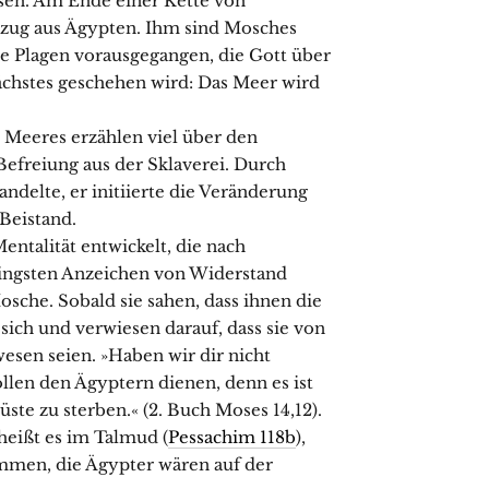
assen. Am Ende einer Kette von
szug aus Ägypten. Ihm sind Mosches
 Plagen vorausgegangen, die Gott über
ächstes geschehen wird: Das Meer wird
s Meeres erzählen viel über den
Befreiung aus der Sklaverei. Durch
delte, er initiierte die Veränderung
 Beistand.
entalität entwickelt, die nach
ringsten Anzeichen von Widerstand
osche. Sobald sie sahen, dass ihnen die
sich und verwiesen darauf, dass sie von
esen seien. »Haben wir dir nicht
ollen den Ägyptern dienen, denn es ist
üste zu sterben.« (2. Buch Moses 14,12).
heißt es im Talmud (
Pessachim 118b
),
mmen, die Ägypter wären auf der