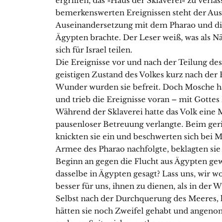
ergriffen, das »Haus der Sklaverei« zu verl
bemerkenswerten Ereignissen steht der Au
Auseinandersetzung mit dem Pharao und die
Ägypten brachte. Der Leser weiß, was als N
sich für Israel teilen.
Die Ereignisse vor und nach der Teilung de
geistigen Zustand des Volkes kurz nach der 
Wunder wurden sie befreit. Doch Mosche han
und trieb die Ereignisse voran – mit Gottes
Während der Sklaverei hatte das Volk eine M
pausenloser Betreuung verlangte. Beim ge
knickten sie ein und beschwerten sich bei M
Armee des Pharao nachfolgte, beklagten sie 
Beginn an gegen die Flucht aus Ägypten gew
dasselbe in Ägypten gesagt? Lass uns, wir w
besser für uns, ihnen zu dienen, als in der W
Selbst nach der Durchquerung des Meeres, 
hätten sie noch Zweifel gehabt und angeno