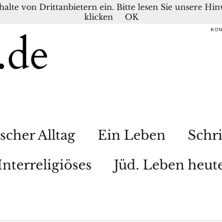
nhalte von Drittanbietern ein. Bitte lesen Sie unsere H
klicken
OK
KO
scher Alltag
Ein Leben
Schri
Interreligiöses
Jüd. Leben heut