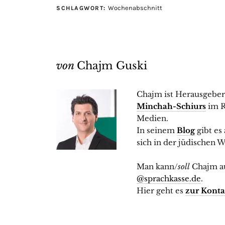
Wochenabschnitt
SCHLAGWORT:
von
Chajm Guski
Chajm ist Herausgebe
Minchah-Schiurs
im R
Medien.
In seinem
Blog
gibt es
sich in der jüdischen We
Man kann/
soll
Chajm a
@sprachkasse.de
.
Hier geht es
zur Konta