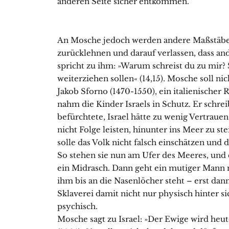
anderen Seite sicher entkommen.
An Mosche jedoch werden andere Maßstäbe a
zurücklehnen und darauf verlassen, dass and
spricht zu ihm: »Warum schreist du zu mir? S
weiterziehen sollen« (14,15). Mosche soll n
Jakob Sforno (1470-1550), ein italienische
nahm die Kinder Israels in Schutz. Er schrei
befürchtete, Israel hätte zu wenig Vertrau
nicht Folge leisten, hinunter ins Meer zu st
solle das Volk nicht falsch einschätzen und
So stehen sie nun am Ufer des Meeres, und es
ein Midrasch. Dann geht ein mutiger Mann 
ihm bis an die Nasenlöcher steht – erst dann
Sklaverei damit nicht nur physisch hinter si
psychisch.
Mosche sagt zu Israel: »Der Ewige wird heut