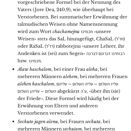
vorgeschriebene Formel bei der Nennung des
Vaters (Jore Dea, 240,9), wie überhaupt bei
Verstorbenen. Bei summarischer Erwähnung der
talmudischen Weisen ohne Namensnennung
wird zum Wort
chachamejnu
חכמינו
»unsere
Weisen« stets das SaL hinzugefügt, ChaSaL (
חז’ל
)
oder RaSaL (
רז’ל
) rabbotejnu »unsere Lehrer, ihr
Andenken ist (sei) zum Segen«
רבותינו זכרונם לברכה
bzw.
חכמינו
.
Alaw haschalom
, bei einer Frau
aleha
, bei
mehreren Männern
alehem
, bei mehreren Frauen
alehen haschalom
,
עליו השלום – עליה השלום – עליהם
השלום – עליהן השלום
abgekürzt
ע’ה
, »über ihn (sie)
der Friede«. Diese Formel wird häufig bei der
Erwähnung von Eltern und anderen
Verstorbenen verwendet.
Sechuto jagen alenu
, bei Frauen
sechuta
, bei
mehreren Männern
sechutam
, bei mehreren