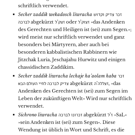
schriftlich verwendet.
Secher zaddik wekadosch liwracha
זכר צדיק וקדוש
לברכה
abgekürzt
זצק’ל
oder
זצוק’ל
»das Andenken
des Gerechten und Heiligen ist (sei) zum Segen.«;
wird meist nur schriftlich verwendet und ganz
besonders bei Märtyrern, aber auch bei
besonderen kabbalistischen Rabbinern wie
Jitzchak Luria, Jeschajahu Hurwitz und einigen
chassidischen Zaddikim.
Secher zaddik liwracha lechaje ha’aolam haba
זכר
צדיק לברכה לחיי העולם הבא
abgekürzt
זצללה’ה
, »das
Andenken des Gerechten ist (sei) zum Segen im
Leben der zukünftigen Welt« Wird nur schriftlich
verwendet.
Sichrono liwracha
זכרונו לברכה
abgekürzt
ז’ל
»SaL«
»sein Andenken ist (sei) zum Segen«. Diese
Wendung ist üblich in Wort und Schrift, es die