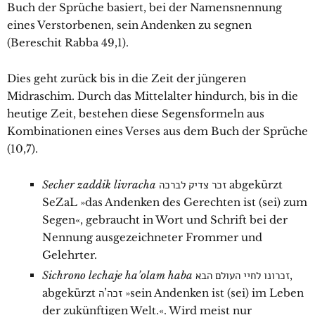
Buch der Sprüche basiert, bei der Namensnennung
eines Verstorbenen, sein Andenken zu segnen
(Bereschit Rabba 49,1).
Dies geht zurück bis in die Zeit der jüngeren
Midraschim. Durch das Mittelalter hindurch, bis in die
heutige Zeit, bestehen diese Segensformeln aus
Kombinationen eines Verses aus dem Buch der Sprüche
(10,7).
Secher zaddik livracha
זכר צדיק לברכה
abgekürzt
SeZaL »das Andenken des Gerechten ist (sei) zum
Segen«, gebraucht in Wort und Schrift bei der
Nennung ausgezeichneter Frommer und
Gelehrter.
Sichrono lechaje ha’olam haba
זכרונו לחיי העולם הבא
,
abgekürzt
זכה’ה
»sein Andenken ist (sei) im Leben
der zukünftigen Welt.«. Wird meist nur