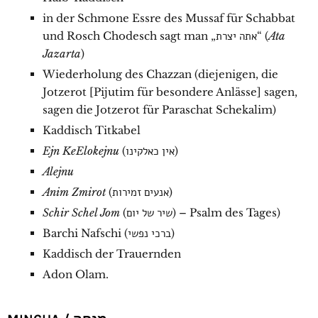
in der Schmone Essre des Mussaf für Schabbat
und Rosch Chodesch sagt man „אתה יצרת“ (
Ata
Jazarta
)
Wiederholung des Chazzan (diejenigen, die
Jotzerot [Pijutim für besondere Anlässe] sagen,
sagen die Jotzerot für Paraschat Schekalim)
Kaddisch Titkabel
Ejn KeElokejnu
(אין כאלקינו)
Alejnu
Anim Zmirot
(אנעים זמירות)
Schir Schel Jom
(שיר של יום) – Psalm des Tages)
Barchi Nafschi (ברכי נפשי)
Kaddisch der Trauernden
Adon Olam.