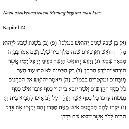
Nach aschkenasischem Minhag beginnt man hier:
Kapitel 12
(א) בֶּן שֶׁבַע שָׁנִים יְהוֹאָשׁ בְּמָלְכוֹ: (פ) (ב) בִּשְׁנַת שֶׁבַע לְיֵהוּא
מָלַךְ יְהוֹאָשׁ וְאַרְבָּעִים שָׁנָה מָלַךְ בִּירוּשָׁלִָם וְשֵׁם אִמּוֹ צִבְיָה
מִבְּאֵר שָׁבַע: (ג) וַיַּעַשׂ יְהוֹאָשׁ הַיָּשָׁר בְּעֵינֵי יְיָ כָּל יָמָיו אֲשֶׁר
הוֹרָהוּ יְהוֹיָדָע הַכֹּהֵן: (ד) רַק הַבָּמוֹת לֹא סָרוּ עוֹד הָעָם
מְזַבְּחִים וּמְקַטְּרִים בַּבָּמוֹת: (ה) וַיֹּאמֶר יְהוֹאָשׁ אֶל הַכֹּהֲנִים
כֹּל כֶּסֶף הַקֳּדָשִׁים אֲשֶׁר יוּבָא בֵית יְיָ כֶּסֶף עוֹבֵר אִישׁ כֶּסֶף
נַפְשׁוֹת עֶרְכּוֹ כָּל כֶּסֶף אֲשֶׁר יַעֲלֶה עַל לֶב אִישׁ לְהָבִיא בֵּית יְיָ:
(ו) יִקְחוּ לָהֶם הַכֹּהֲנִים אִישׁ מֵאֵת מַכָּרוֹ וְהֵם יְחַזְּקוּ אֶת בֶּדֶק
הַבַּיִת לְכֹל אֲשֶׁר יִמָּצֵא שָׁם בָּדֶק: