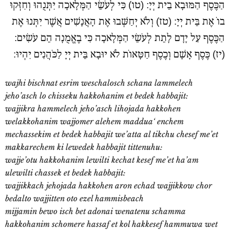
הַכֶּסֶף הַמּוּבָא בֵית יְיָ: (טו) כִּי לְעֹשֵׂי הַמְּלָאכָה יִתְּנֻהוּ וְחִזְּקוּ
בוֹ אֶת בֵּית יְיָ: (טז) וְלֹא יְחַשְּׁבוּ אֶת הָאֲנָשִׁים אֲשֶׁר יִתְּנוּ אֶת
הַכֶּסֶף עַל יָדָם לָתֵת לְעֹשֵׂי הַמְּלָאכָה כִּי בֶאֱמֻנָה הֵם עֹשִׂים:
(יז) כֶּסֶף אָשָׁם וְכֶסֶף חַטָּאוֹת לֹא יוּבָא בֵּית יְיָ לַכֹּהֲנִים יִהְיוּ:
wajhi bischnat esrim weschalosch schana lammelech
jeho’asch lo chisseku hakkohanim et bedek habbajit:
wajjikra hammelech jeho’asch lihojada hakkohen
welakkohanim wajjomer alehem maddua‘ enchem
mechassekim et bedek habbajit we’atta al tikchu chesef me’et
makkarechem ki lewedek habbajit tittenuhu:
wajje’otu hakkohanim lewilti kechat kesef me’et ha’am
ulewilti chassek et bedek habbajit:
wajjikkach jehojada hakkohen aron echad wajjikkow chor
bedalto wajjitten oto ezel hammisbeach
mijjamin bewo isch bet adonai wenatenu schamma
hakkohanim schomere hassaf et kol hakkesef hammuwa wet