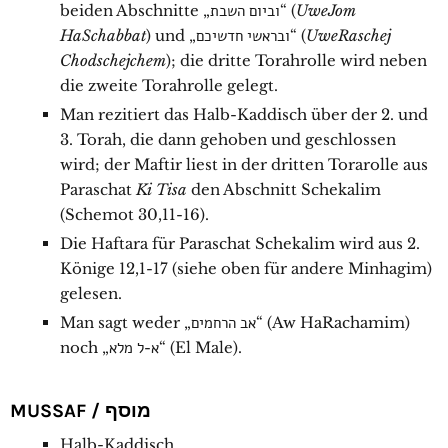
beiden Abschnitte „וביום השבת“ (
UweJom
HaSchabbat
) und „ובראשי חדשיכם“ (
UweRaschej
Chodschejchem
); die dritte Torahrolle wird neben
die zweite Torahrolle gelegt.
Man rezitiert das Halb-Kaddisch über der 2. und
3. Torah, die dann gehoben und geschlossen
wird; der Maftir liest in der dritten Torarolle aus
Paraschat
Ki Tisa
den Abschnitt Schekalim
(Schemot 30,11-16).
Die Haftara für Paraschat Schekalim wird aus 2.
Könige 12,1-17 (siehe oben für andere Minhagim)
gelesen.
Man sagt weder „אב הרחמים“ (Aw HaRachamim)
noch „א-ל מלא“ (El Male).
MUSSAF / מוסף
Halb-Kaddisch