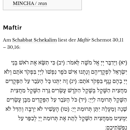
MINCHA / מנחה
Maftir
Am
Schabbat Schekalim
liest der
Maftir
Schemot 30,11
– 30,16:
(יא) וַיְדַבֵּר יְיָ אֶל מֹשֶׁה לֵּאמֹר: (יב) כִּי תִשָּׂא אֶת רֹאשׁ בְּנֵי
יִשְׂרָאֵל לִפְקֻדֵיהֶם וְנָתְנוּ אִישׁ כֹּפֶר נַפְשׁוֹ לַיְיָ בִּפְקֹד אֹתָם וְלֹא
יְיָ בָהֶם נֶגֶף בִּפְקֹד אֹתָם: (יג) זֶה יִתְּנוּ כָּל הָעֹבֵר עַל הַפְּקֻדִים
מַחֲצִית הַשֶּׁקֶל בְּשֶׁקֶל הַקֹּדֶשׁ עֶשְׂרִים גֵּרָה הַשֶּׁקֶל מַחֲצִית
הַשֶּׁקֶל תְּרוּמָה לַיְיָ: (יד) כֹּל הָעֹבֵר עַל הַפְּקֻדִים מִבֶּן עֶשְׂרִים
שָׁנָה וָמָעְלָה יִתֵּן תְּרוּמַת יְיָ: (טו) הֶעָשִׁיר לֹא יַרְבֶּה וְהַדַּל לֹא
יַמְעִיט מִמַּחֲצִית הַשָּׁקֶל לָתֵת אֶת תְּרוּמַת יְיָ לְכַפֵּר עַל
נַפְשֹׁתֵיכֶם: