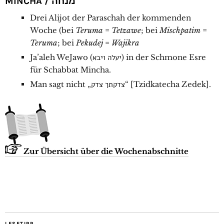
MINCHA / מנחה
Drei Alijot der Paraschah der kommenden
Woche (bei
Teruma
=
Tetzawe
; bei
Mischpatim
=
Teruma
; bei
Pekudej
=
Wajikra
Ja’aleh WeJawo (יעלה ויבא) in der Schmone Esre
für Schabbat Mincha.
Man sagt nicht „צדקתך צדק“ [Tzidkatecha Zedek].
Zur Übersicht über die Wochenabschnitte
LESETIPP