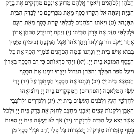
הַכֹּהֵן וְלַכֹּהֲנִים וַיֹּאמֶר אֲלֵהֶם מַדּוּעַ אֵינְכֶם מְחַזְּקִים אֶת בֶּדֶק
הַבָּיִת וְעַתָּה אַל תִּקְחוּ כֶסֶף מֵאֵת מַכָּרֵיכֶם כִּי לְבֶדֶק הַבַּיִת
תִּתְּנֻהוּ: (ט) וַיֵּאֹתוּ הַכֹּהֲנִים לְבִלְתִּי קְחַת כֶּסֶף מֵאֵת הָעָם
וּלְבִלְתִּי חַזֵּק אֶת בֶּדֶק הַבָּיִת: (י) וַיִּקַּח יְהוֹיָדָע הַכֹּהֵן אֲרוֹן
אֶחָד וַיִּקֹּב חֹר בְּדַלְתּוֹ וַיִּתֵּן אֹתוֹ אֵצֶל הַמִּזְבֵּחַ (בימין) מִיָּמִין
בְּבוֹא אִישׁ בֵּית יְיָ וְנָתְנוּ שָׁמָּה הַכֹּהֲנִים שֹׁמְרֵי הַסַּף אֶת כָּל
הַכֶּסֶף הַמּוּבָא בֵית יְיָ: (יא) וַיְהִי כִּרְאוֹתָם כִּי רַב הַכֶּסֶף בָּאָרוֹן
וַיַּעַל סֹפֵר הַמֶּלֶךְ וְהַכֹּהֵן הַגָּדוֹל וַיָּצֻרוּ וַיִּמְנוּ אֶת הַכֶּסֶף
הַנִּמְצָא בֵית יְיָ: (יב) וְנָתְנוּ אֶת הַכֶּסֶף הַמְתֻכָּן עַל (יד) יְדֵי
עֹשֵׂי הַמְּלָאכָה (הפקדים) הַמֻּפְקָדִים בֵּית יְיָ וַיּוֹצִיאֻהוּ
לְחָרָשֵׁי הָעֵץ וְלַבֹּנִים הָעֹשִׂים בֵּית יְיָ: (יג) וְלַגֹּדְרִים וּלְחֹצְבֵי
הָאֶבֶן וְלִקְנוֹת עֵצִים וְאַבְנֵי מַחְצֵב לְחַזֵּק אֶת בֶּדֶק בֵּית יְיָ וּלְכֹל
אֲשֶׁר יֵצֵא עַל הַבַּיִת לְחָזְקָה: (יד) אַךְ לֹא יֵעָשֶׂה בֵּית יְיָ סִפּוֹת
כֶּסֶף מְזַמְּרוֹת מִזְרָקוֹת חֲצֹצְרוֹת כָּל כְּלִי זָהָב וּכְלִי כָסֶף מִן