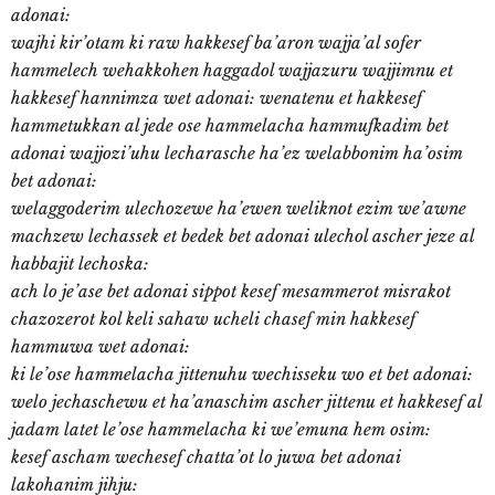
adonai:
wajhi kir’otam ki raw hakkesef ba’aron wajja’al sofer
hammelech wehakkohen haggadol wajjazuru wajjimnu et
hakkesef hannimza wet adonai:
wenatenu et hakkesef
hammetukkan al jede ose hammelacha hammufkadim bet
adonai wajjozi’uhu lecharasche ha’ez welabbonim ha’osim
bet adonai:
welaggoderim ulechozewe ha’ewen weliknot ezim we’awne
machzew lechassek et bedek bet adonai ulechol ascher jeze al
habbajit lechoska:
ach lo je’ase bet adonai sippot kesef mesammerot misrakot
chazozerot kol keli sahaw ucheli chasef min hakkesef
hammuwa wet adonai:
ki le’ose hammelacha jittenuhu wechisseku wo et bet adonai:
welo jechaschewu et ha’anaschim ascher jittenu et hakkesef al
jadam latet le’ose hammelacha ki we’emuna hem osim:
kesef ascham wechesef chatta’ot lo juwa bet adonai
lakohanim jihju: