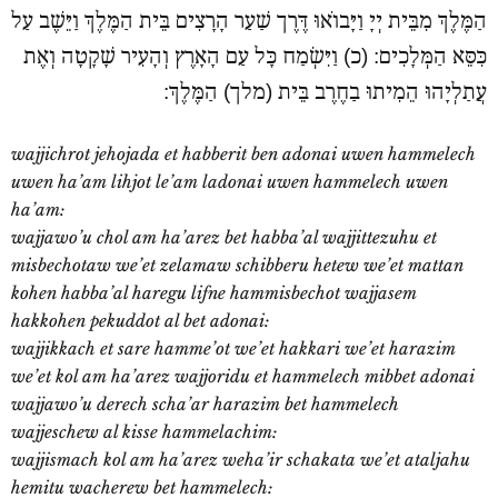
הַמֶּלֶךְ מִבֵּית יְיָ וַיָּבוֹאוּ דֶּרֶך שַׁעַר הָרָצִים בֵּית הַמֶּלֶךְ וַיֵּשֶׁב עַל
כִּסֵּא הַמְּלָכִים: (כ) וַיִּשְׂמַח כָּל עַם הָאָרֶץ וְהָעִיר שָׁקָטָה וְאֶת
עֲתַלְיָהוּ הֵמִיתוּ בַחֶרֶב בֵּית (מלך) הַמֶּלֶךְ:
wajjichrot jehojada et habberit ben adonai uwen hammelech
uwen ha’am lihjot le’am ladonai uwen hammelech uwen
ha’am:
wajjawo’u chol am ha’arez bet habba’al wajjittezuhu et
misbechotaw we’et zelamaw schibberu hetew we’et mattan
kohen habba’al haregu lifne hammisbechot wajjasem
hakkohen pekuddot al bet adonai:
wajjikkach et sare hamme’ot we’et hakkari we’et harazim
we’et kol am ha’arez wajjoridu et hammelech mibbet adonai
wajjawo’u derech scha’ar harazim bet hammelech
wajjeschew al kisse hammelachim:
wajjismach kol am ha’arez weha’ir schakata we’et ataljahu
hemitu wacherew bet hammelech: