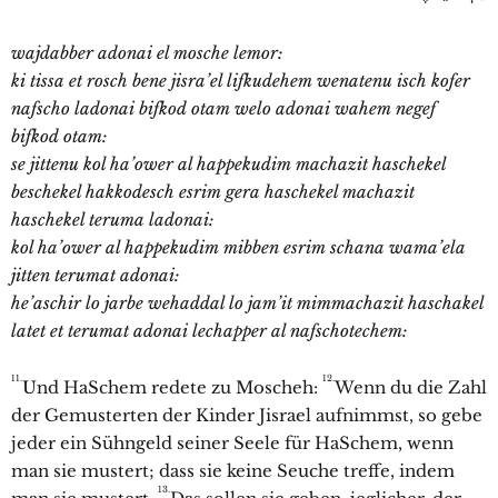
wajdabber adonai el mosche lemor:
ki tissa et rosch bene jisra’el lifkudehem wenatenu isch kofer
nafscho ladonai bifkod otam welo adonai wahem negef
bifkod otam:
se jittenu kol ha’ower al happekudim machazit haschekel
beschekel hakkodesch esrim gera haschekel machazit
haschekel teruma ladonai:
kol ha’ower al happekudim mibben esrim schana wama’ela
jitten terumat adonai:
he’aschir lo jarbe wehaddal lo jam’it mimmachazit haschakel
latet et terumat adonai lechapper al nafschotechem:
11.
12.
Und HaSchem redete zu Moscheh:
Wenn du die Zahl
der Gemusterten der Kinder Jisrael aufnimmst, so gebe
jeder ein Sühngeld seiner Seele für HaSchem, wenn
man sie mustert; dass sie keine Seuche treffe, indem
13.