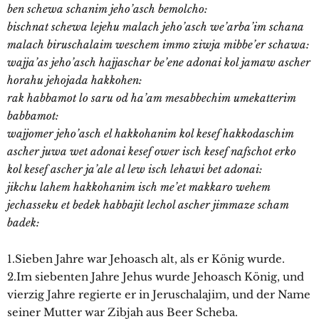
ben schewa schanim jeho’asch bemolcho:
bischnat schewa lejehu malach jeho’asch we’arba’im schana
malach biruschalaim weschem immo ziwja mibbe’er schawa:
wajja’as jeho’asch hajjaschar be’ene adonai kol jamaw ascher
horahu jehojada hakkohen:
rak habbamot lo saru od ha’am mesabbechim umekatterim
babbamot:
wajjomer jeho’asch el hakkohanim kol kesef hakkodaschim
ascher juwa wet adonai kesef ower isch kesef nafschot erko
kol kesef ascher ja’ale al lew isch lehawi bet adonai:
jikchu lahem hakkohanim isch me’et makkaro wehem
jechasseku et bedek habbajit lechol ascher jimmaze scham
badek:
1.Sieben Jahre war Jehoasch alt, als er König wurde.
2.Im siebenten Jahre Jehus wurde Jehoasch König, und
vierzig Jahre regierte er in Jeruschalajim, und der Name
seiner Mutter war Zibjah aus Beer Scheba.