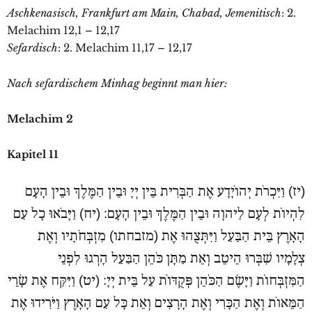
Aschkenasisch, Frankfurt am Main, Chabad, Jemenitisch
: 2.
Melachim 12,1 – 12,17
Sefardisch
: 2. Melachim 11,17 – 12,17
Nach sefardischem Minhag beginnt man hier:
Melachim 2
Kapitel 11
(יז) וַיִּכְרֹת יְהוֹיָדָע אֶת הַבְּרִית בֵּין יְיָ וּבֵין הַמֶּלֶךְ וּבֵין הָעָם
לִהְיוֹת לְעָם לַיהוָה וּבֵין הַמֶּלֶךְ וּבֵין הָעָם: (יח) וַיָּבֹאוּ כָל עַם
הָאָרֶץ בֵּית הַבַּעַל וַיִּתְּצֻהוּ אֶת (מזבחתו) מִזְבְּחֹתָיו וְאֶת
צְלָמָיו שִׁבְּרוּ הֵיטֵב וְאֵת מַתָּן כֹּהֵן הַבַּעַל הָרְגוּ לִפְנֵי
הַמִּזְבְּחוֹת וַיָּשֶׂם הַכֹּהֵן פְּקֻדּוֹת עַל בֵּית יְיָ: (יט) וַיִּקַּח אֶת שָׂרֵי
הַמֵּאוֹת וְאֶת הַכָּרִי וְאֶת הָרָצִים וְאֵת כָּל עַם הָאָרֶץ וַיֹּרִידוּ אֶת