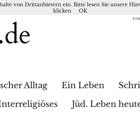
nhalte von Drittanbietern ein. Bitte lesen Sie unsere H
klicken
OK
KO
scher Alltag
Ein Leben
Schri
Interreligiöses
Jüd. Leben heut