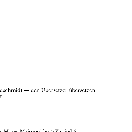
ldschmidt — den Übersetzer übersetzen
g
 Moses Maimonides > Kapitel 6