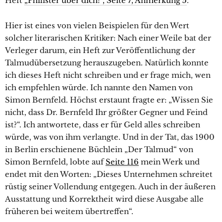
Heft
„Philister über dich!“, Seite 7, Anmerkung 5
.
Hier ist eines von vielen Beispielen für den Wert
solcher literarischen Kritiker: Nach einer Weile bat der
Verleger darum, ein Heft zur Veröffentlichung der
Talmudübersetzung herauszugeben. Natürlich konnte
ich dieses Heft nicht schreiben und er frage mich, wen
ich empfehlen würde. Ich nannte den Namen von
Simon Bernfeld. Höchst erstaunt fragte er: „Wissen Sie
nicht, dass Dr. Bernfeld Ihr größter Gegner und Feind
ist?“. Ich antwortete, dass er für Geld alles schreiben
würde, was von ihm verlangte. Und in der Tat, das 1900
in Berlin erschienene Büchlein „Der Talmud“ von
Simon Bernfeld, lobte auf
Seite 116
mein Werk und
endet mit den Worten: „Dieses Unternehmen schreitet
rüstig seiner Vollendung entgegen. Auch in der äußeren
Ausstattung und Korrektheit wird diese Ausgabe alle
früheren bei weitem übertreffen“.