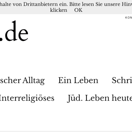
nhalte von Drittanbietern ein. Bitte lesen Sie unsere H
klicken
OK
KO
scher Alltag
Ein Leben
Schri
Interreligiöses
Jüd. Leben heut