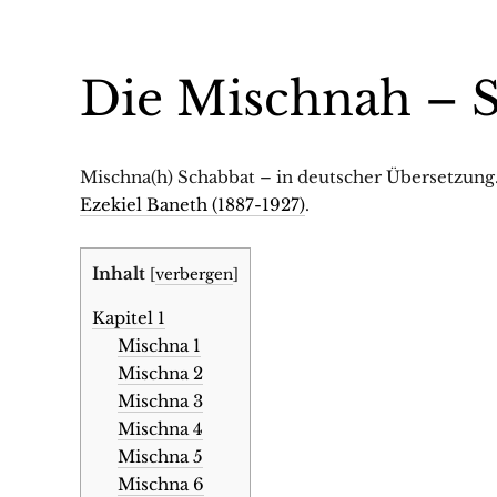
Die Mischnah – 
Mischna(h) Schabbat – in deutscher Übersetzun
Ezekiel Baneth (1887-1927)
.
Inhalt
[
verbergen
]
Kapitel 1
Mischna 1
Mischna 2
Mischna 3
Mischna 4
Mischna 5
Mischna 6