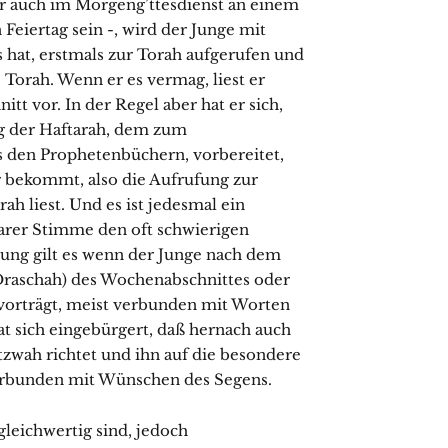
er auch im Morgeng’ttesdienst an einem
eiertag sein -, wird der Junge mit
hat, erstmals zur Torah aufgerufen und
 Torah. Wenn er es vermag, liest er
tt vor. In der Regel aber hat er sich,
ng der Haftarah, dem zum
 den Prophetenbüchern, vorbereitet,
r bekommt, also die Aufrufung zur
ah liest. Und es ist jedesmal ein
larer Stimme den oft schwierigen
tung gilt es wenn der Junge nach dem
Draschah) des Wochenabschnittes oder
vorträgt, meist verbunden mit Worten
at sich eingebürgert, daß hernach auch
zwah richtet und ihn auf die besondere
verbunden mit Wünschen des Segens.
gleichwertig sind, jedoch