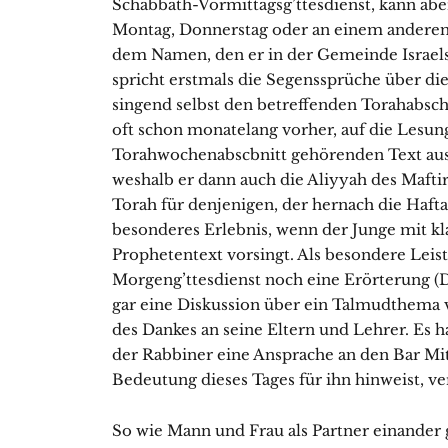
Schabbath-Vormittagsg’ttesdienst, kann ab
Montag, Donnerstag oder an einem anderen F
dem Namen, den er in der Gemeinde Israels 
spricht erstmals die Segenssprüche über die
singend selbst den betreffenden Torahabschni
oft schon monatelang vorher, auf die Lesu
Torahwochenabscbnitt gehörenden Text aus
weshalb er dann auch die Aliyyah des Mafti
Torah für denjenigen, der hernach die Haftar
besonderes Erlebnis, wenn der Junge mit k
Prophetentext vorsingt. Als besondere Leis
Morgeng’ttesdienst noch eine Erörterung (
gar eine Diskussion über ein Talmudthema 
des Dankes an seine Eltern und Lehrer. Es h
der Rabbiner eine Ansprache an den Bar Mit
Bedeutung dieses Tages für ihn hinweist, 
So wie Mann und Frau als Partner einander 