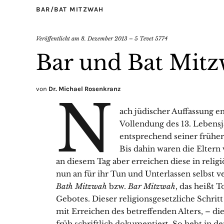
BAR/BAT MITZWAH
Veröffentlicht am
8. Dezember 2013 – 5 Tevet 5774
Bar und Bat Mit
von
Dr. Michael Rosenkranz
N
ach jüdischer Auffassung e
Vollendung des 13. Lebensj
entsprechend seiner frühere
Bis dahin waren die Eltern 
an diesem Tag aber erreichen diese in religi
nun an für ihr Tun und Unterlassen selbst v
Bath Mitzwah
bzw.
Bar Mitzwah
, das heißt 
Gebotes. Dieser religionsgesetzliche Schri
mit Erreichen des betreffenden Alters, – d
früh schriftlich dokumentiert. So hebt in d