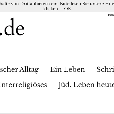
nhalte von Drittanbietern ein. Bitte lesen Sie unsere H
klicken
OK
KO
scher Alltag
Ein Leben
Schri
Interreligiöses
Jüd. Leben heut