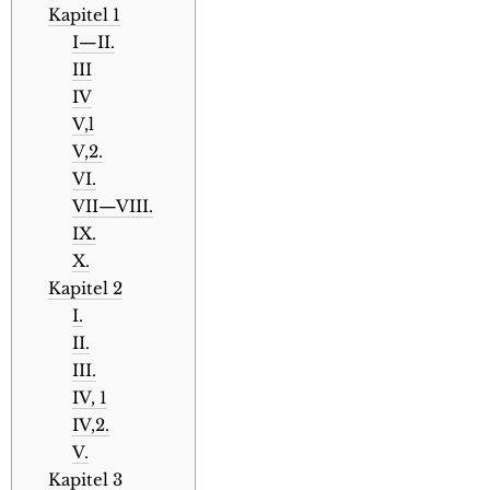
Kapitel 1
I—II.
III
IV
V,l
V,2.
VI.
VII—VIII.
IX.
X.
Kapitel 2
I.
II.
III.
IV, 1
IV,2.
V.
Kapitel 3