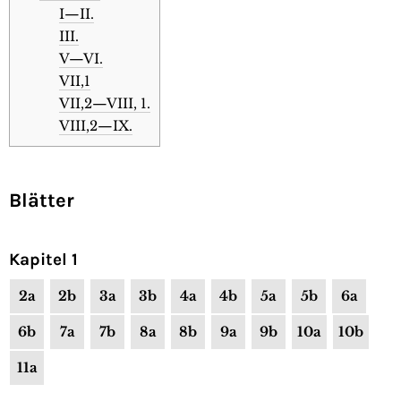
I—II.
III.
V—VI.
VII,1
VII,2—VIII, 1.
VIII,2—IX.
Blätter
Kapitel 1
2a
2b
3a
3b
4a
4b
5a
5b
6a
6b
7a
7b
8a
8b
9a
9b
10a
10b
11a