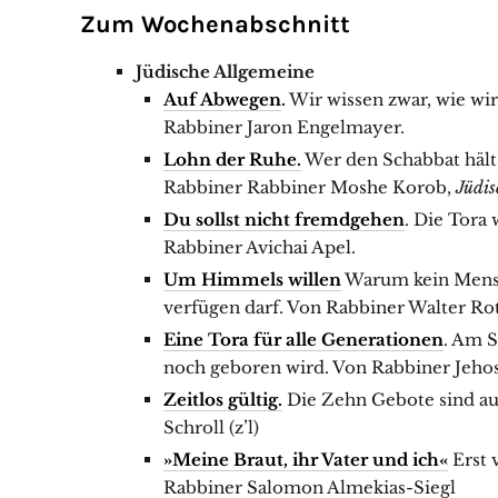
Zum Wochenabschnitt
Jüdische Allgemeine
Auf Abwegen
.
Wir wissen zwar, wie wir
Rabbiner Jaron Engelmayer.
Lohn der Ruhe.
Wer den Schabbat hält,
Rabbiner Rabbiner Moshe Korob,
Jüdis
Du sollst nicht fremdgehen
. Die Tora 
Rabbiner Avichai Apel.
Um Himmels willen
Warum kein Mensch
verfügen darf. Von Rabbiner Walter Ro
Eine Tora für alle Generationen
. Am S
noch geboren wird. Von Rabbiner Jeho
Zeitlos gültig.
Die Zehn Gebote sind au
Schroll (z’l)
»Meine Braut, ihr Vater und ich«
Erst 
Rabbiner Salomon Almekias-Siegl