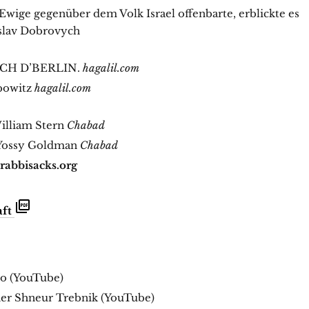
r Ewige gegenüber dem Volk Israel offenbarte, erblickte es
eslav Dobrovych
CH D’BERLIN.
hagalil.com
bowitz
hagalil.com
illiam Stern
Chabad
Yossy Goldman
Chabad
 rabbisacks.org
aft
ro (YouTube)
er Shneur Trebnik (YouTube)