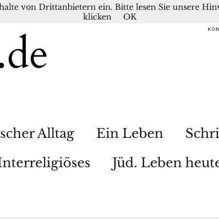
nhalte von Drittanbietern ein. Bitte lesen Sie unsere H
klicken
OK
KO
scher Alltag
Ein Leben
Schri
Interreligiöses
Jüd. Leben heut