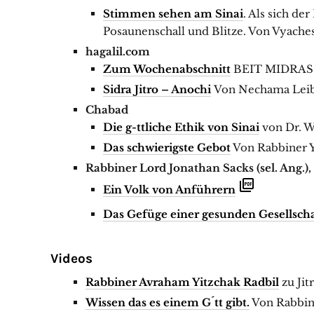
Stimmen sehen am Sinai
. Als sich de
Posaunenschall und Blitze. Von Vyach
hagalil.com
Zum Wochenabschnitt
BEIT MIDRAS
Sidra Jitro – Anochi
Von Nechama Lei
Chabad
Die g-ttliche Ethik von Sinai
von Dr. W
Das schwierigste Gebot
Von Rabbiner 
Rabbiner Lord Jonathan Sacks (sel. Ang.),
Ein Volk von Anführern
Das Gefüge einer gesunden Gesellsch
Videos
Rabbiner Avraham Yitzchak Radbil
zu Jit
Wissen das es einem G´tt gibt.
Von Rabbin