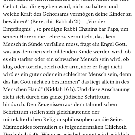
Gebot, das, dir gegeben ward, nicht zu halten, und
welche Kraft des Gehorsams vermögen deine Kinder zu
bewähren!“ (Bereschit Rabbah 21) – „Vor der
Empfängnis“ , so predigte Rabbi Chanina bar Papa, um
seinen Hörern die Lehre zu vermitteln, dass kein
Mensch in Sünde verfallen muss, fragt ein Engel Gott,
was aus dem neu sich bildenden Kinde werden wird, ob
es ein starker oder ein schwacher Mensch sein wird, ob
klug oder töricht, reich oder arm, aber er fragt nicht,
wird es ein guter oder ein schlechter Mensch sein, denn
das hat Gott nicht zu bestimmen“ das liegt allein in des
Menschen Hand“ (Niddah 16 b). Und diese Anschauung
zieht sich durch das ganze jüdische Schrifttum
hindurch. Den Zeugnissen aus dem talmudischen
Schrifttum stellen sich gleichlautende der
mittelalterlichen Religionsphilosophen an die Seite.
Maimonides formuliert es folgendermaßen (
Hilchoth
Teschubah 5,4
): „Wenn es, wie behauptet wird, wirklich