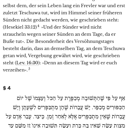
selbst dem, der sein Leben lang ein Frevler war und erst
zuletzt Teschuwa tut, wird im Himmel seiner früheren
Sünden nicht gedacht werden, wie geschrieben steht:
4
(Hesekiel 33:12)
»Und der Sünder wird nicht
straucheln wegen seiner Sünden an dem Tage, da er
Buße tut«. Die Besonderheit des Versöhnungstages
besteht darin, dass an demselben Tag, an dem Teschuwa
getan wird, Vergebung gewährt wird, wie geschrieben
steht (
Lev. 16:30
): »Denn an diesem Tag wird er euch
5
verzeihen«.
§ 4
אַף עַל פִּי שֶׁהַתְּשׁוּבָה מְכַפֶּרֶת עַל הַכּל וְעַצְמוֹ שֶׁל יוֹם
הַכִּפּוּרִים מְכַפֵּר. יֵשׁ עֲבֵרוֹת שֶׁהֵן מִתְכַּפְּרִים לִשְׁעָתָן וְיֵשׁ
עֲבֵרוֹת שֶׁאֵין מִתְכַּפְּרִים אֶלָּא לְאַחַר זְמַן. כֵּיצַד. עָבַר אָדָם עַל
מִצְוַת עֲשֵׂה שֶׁאֵין בָּהּ כָּרֵת וְעָשָׂה תְּשׁוּבָה אֵינוֹ זָז מִשָּׁם עַד