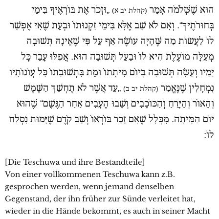
הוּא שֶׁשְּׁלֹמֹה אָמַר
„וּזְכֹר אֶת בּוֹרְאֶיךָ בִּימֵי
(קהלת יב א)
בְּחוּרֹתֶיךָ“. וְאִם לֹא שָׁב אֶלָּא בִּימֵי זִקְנוּתוֹ וּבְעֵת שֶׁאִי אֶפְשָׁר
לוֹ לַעֲשׂוֹת מַה שֶּׁהָיָה עוֹשֶׂה אַף עַל פִּי שֶׁאֵינָהּ תְּשׁוּבָה
מְעֵלָּה מוֹעֶלֶת הִיא לוֹ וּבַעַל תְּשׁוּבָה הוּא. אֲפִלּוּ עָבַר כָּל
יָמָיו וְעָשָׂה תְּשׁוּבָה בְּיוֹם מִיתָתוֹ וּמֵת בִּתְשׁוּבָתוֹ כָּל עֲוֹנוֹתָיו
נִמְחָלִין שֶׁנֶּאֱמַר
„עַד אֲשֶׁר לֹא תֶחְשַׁךְ הַשֶּׁמֶשׁ
(קהלת יב ב)
וְהָאוֹר וְהַיָּרֵחַ וְהַכּוֹכָבִים וְשָׁבוּ הֶעָבִים אַחַר הַגֶּשֶׁם“ שֶׁהוּא
יוֹם הַמִּיתָה. מִכְּלָל שֶׁאִם זָכַר בּוֹרְאוֹ וְשָׁב קֹדֶם שֶׁיָּמוּת נִסְלַח
לוֹ:
[Die Teschuwa und ihre Bestandteile]
Von einer vollkommenen Teschuwa kann z.B.
gesprochen werden, wenn jemand denselben
Gegenstand, der ihn früher zur Sünde verleitet hat,
wieder in die Hände bekommt, es auch in seiner Macht