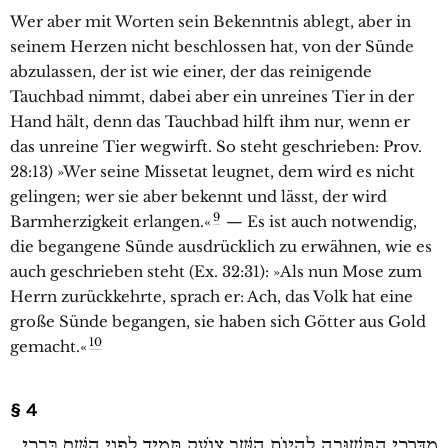
Wer aber mit Worten sein Bekenntnis ablegt, aber in
seinem Herzen nicht beschlossen hat, von der Sünde
abzulassen, der ist wie einer, der das reinigende
Tauchbad nimmt, dabei aber ein unreines Tier in der
Hand hält, denn das Tauchbad hilft ihm nur, wenn er
das unreine Tier wegwirft. So steht geschrieben: Prov.
28:13) »Wer seine Missetat leugnet, dem wird es nicht
gelingen; wer sie aber bekennt und lässt, der wird
9
Barmherzigkeit erlangen.«
— Es ist auch notwendig,
die begangene Sünde ausdrücklich zu erwähnen, wie es
auch geschrieben steht (Ex. 32:31): »Als nun Mose zum
Herrn zurückkehrte, sprach er: Ach, das Volk hat eine
große Sünde begangen, sie haben sich Götter aus Gold
10
gemacht.«
§ 4
מִדַּרְכֵי הַתְּשׁוּבָה לִהְיוֹת הַשָּׁב צוֹעֵק תָּמִיד לִפְנֵי הַשֵּׁם בִּבְכִי