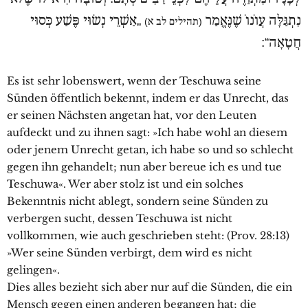
נִתְגַּלָּה עֲוֹנוֹ שֶׁנֶּאֱמַר
„אַשְׁרֵי נְשׂוּי פֶּשַׁע כְּסוּי
(תהילים לב א)
חֲטָאָה“:
Es ist sehr lobenswert, wenn der Teschuwa seine
Sünden öffentlich bekennt, indem er das Unrecht, das
er seinen Nächsten angetan hat, vor den Leuten
aufdeckt und zu ihnen sagt: »Ich habe wohl an diesem
oder jenem Unrecht getan, ich habe so und so schlecht
gegen ihn gehandelt; nun aber bereue ich es und tue
Teschuwa«. Wer aber stolz ist und ein solches
Bekenntnis nicht ablegt, sondern seine Sünden zu
verbergen sucht, dessen Teschuwa ist nicht
vollkommen, wie auch geschrieben steht: (Prov. 28:13)
»Wer seine Sünden verbirgt, dem wird es nicht
gelingen«.
Dies alles bezieht sich aber nur auf die Sünden, die ein
Mensch gegen einen anderen begangen hat; die