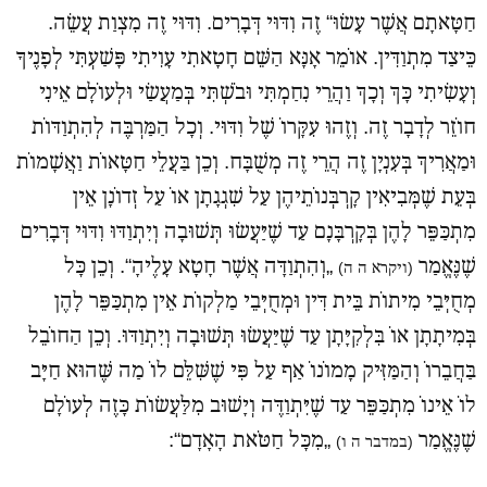
חַטָּאתָם אֲשֶׁר עָשׂוּ“ זֶה וִדּוּי דְּבָרִים. וִדּוּי זֶה מִצְוַת עֲשֵׂה.
כֵּיצַד מִתְוַדִּין. אוֹמֵר אָנָּא הַשֵּׁם חָטָאתִי עָוִיתִי פָּשַׁעְתִּי לְפָנֶיךָ
וְעָשִׂיתִי כָּךְ וְכָךְ וַהֲרֵי נִחַמְתִּי וּבֹשְׁתִּי בְּמַעֲשַׂי וּלְעוֹלָם אֵינִי
חוֹזֵר לְדָבָר זֶה. וְזֶהוּ עִקָּרוֹ שֶׁל וִדּוּי. וְכָל הַמַּרְבֶּה לְהִתְוַדּוֹת
וּמַאֲרִיךְ בְּעִנְיָן זֶה הֲרֵי זֶה מְשֻׁבָּח. וְכֵן בַּעֲלֵי חַטָּאוֹת וַאֲשָׁמוֹת
בְּעֵת שֶׁמְּבִיאִין קָרְבְּנוֹתֵיהֶן עַל שִׁגְגָתָן אוֹ עַל זְדוֹנָן אֵין
מִתְכַּפֵּר לָהֶן בְּקָרְבָּנָם עַד שֶׁיַּעֲשׂוּ תְּשׁוּבָה וְיִתְוַדּוּ וִדּוּי דְּבָרִים
שֶׁנֶּאֱמַר
„וְהִתְוַדָּה אֲשֶׁר חָטָא עָלֶיהָ“. וְכֵן כָּל
(ויקרא ה ה)
מְחֻיְּבֵי מִיתוֹת בֵּית דִּין וּמְחֻיְּבֵי מַלְקוֹת אֵין מִתְכַּפֵּר לָהֶן
בְּמִיתָתָן אוֹ בִּלְקִיָּתָן עַד שֶׁיַּעֲשׂוּ תְּשׁוּבָה וְיִתְוַדּוּ. וְכֵן הַחוֹבֵל
בַּחֲבֵרוֹ וְהַמַּזִּיק מָמוֹנוֹ אַף עַל פִּי שֶׁשִּׁלֵּם לוֹ מַה שֶּׁהוּא חַיָּב
לוֹ אֵינוֹ מִתְכַּפֵּר עַד שֶׁיִּתְוַדֶּה וְיָשׁוּב מִלַּעֲשׂוֹת כָּזֶה לְעוֹלָם
שֶׁנֶּאֱמַר
„מִכָּל חַטֹּאת הָאָדָם“:
(במדבר ה ו)