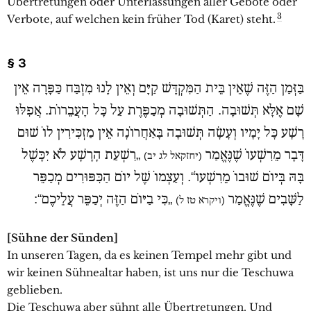
Übertretungen oder Unterlassungen aller Gebote oder
3
Verbote, auf welchen kein früher Tod (Karet) steht.
§ 3
בַּזְּמַן הַזֶּה שֶׁאֵין בֵּית הַמִּקְדָּשׁ קַיָּם וְאֵין לָנוּ מִזְבַּח כַּפָּרָה אֵין
שָׁם אֶלָּא תְּשׁוּבָה. הַתְּשׁוּבָה מְכַפֶּרֶת עַל כָּל הָעֲבֵרוֹת. אֲפִלּוּ
רָשָׁע כָּל יָמָיו וְעָשָׂה תְּשׁוּבָה בָּאַחֲרוֹנָה אֵין מַזְכִּירִין לוֹ שׁוּם
דָּבָר מֵרִשְׁעוֹ שֶׁנֶּאֱמַר
„רִשְׁעַת הָרָשָׁע לֹא יִכָּשֶׁל
(יחזקאל לג יב)
בָּהּ בְּיוֹם שׁוּבוֹ מֵרִשְׁעוֹ“. וְעַצְמוֹ שֶׁל יוֹם הַכִּפּוּרִים מְכַפֵּר
לַשָּׁבִים שֶׁנֶּאֱמַר
„כִּי בַיּוֹם הַזֶּה יְכַפֵּר עֲלֵיכֶם“:
(ויקרא טז ל)
[Sühne der Sünden]
In unseren Tagen, da es keinen Tempel mehr gibt und
wir keinen Sühnealtar haben, ist uns nur die Teschuwa
geblieben.
Die Teschuwa aber sühnt alle Übertretungen. Und