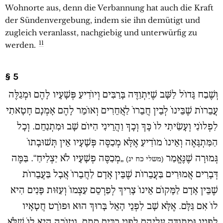
Wohnorte aus, denn die Verbannung hat auch die Kraft
der Sündenvergebung, indem sie ihn demütigt und
zugleich veranlasst, nachgiebig und unterwürfig zu
11
werden.
§ 5
וְשֶׁבַח גָּדוֹל לַשָּׁב שֶׁיִּתְוַדֶּה בָּרַבִּים וְיוֹדִיעַ פְּשָׁעָיו לָהֶם וּמְגַלֶּה
עֲבֵרוֹת שֶׁבֵּינוֹ לְבֵין חֲבֵרוֹ לַאֲחֵרִים וְאוֹמֵר לָהֶם אָמְנָם חָטָאתִי
לִפְלוֹנִי וְעָשִׂיתִי לוֹ כָּךְ וְכָךְ וַהֲרֵינִי הַיּוֹם שָׁב וּמִתְנַחֵם. וְכָל
הַמִּתְגָּאֶה וְאֵינוֹ מוֹדִיעַ אֶלָּא מְכַסֶּה פְּשָׁעָיו אֵין תְּשׁוּבָתוֹ
גְּמוּרָה שֶׁנֶּאֱמַר
„מְכַסֶּה פְשָׁעָיו לֹא יַצְלִיחַ“. בַּמֶּה
(משלי כח יג)
דְּבָרִים אֲמוּרִים בַּעֲבֵרוֹת שֶׁבֵּין אָדָם לַחֲבֵרוֹ אֲבָל בַּעֲבֵרוֹת
שֶׁבֵּין אָדָם לַמָּקוֹם אֵינוֹ צָרִיךְ לְפַרְסֵם עַצְמוֹ וְעַזּוּת פָּנִים הִיא
לוֹ אִם גִּלָּם. אֶלָּא שָׁב לִפְנֵי הָאֵל בָּרוּךְ הוּא וּפוֹרֵט חֲטָאָיו
לְפָנָיו וּמִתְוַדֶּה עֲלֵיהֶם לִפְנֵי רַבִּים סְתָם. וְטוֹבָה הִיא לוֹ שֶׁלֹּא