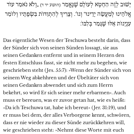
יָשׁוּב לְזֶה הַחֵטְא לְעוֹלָם שֶׁנֶּאֱמַר
„וְלֹא נֹאמַר עוֹד
(הושע יד ד)
אֱלֹהֵינוּ לְמַעֲשֵׂה יָדֵינוּ“ וְגוֹ‘. וְצָרִיךְ לְהִתְוַדּוֹת בִּשְׂפָתָיו וְלוֹמַר
עִנְיָנוֹת אֵלּוּ שֶׁגָּמַר בְּלִבּוֹ:
Das eigentliche Wesen der Teschuwa besteht darin, dass
der Sünder sich von seinen Sünden lossagt, sie aus
seinen Gedanken entfernt und in seinem Herzen den
festen Entschluss fasst, sie nicht mehr zu begehen, wie
geschrieben steht (Jes. 55:7): »Wenn der Sünder sich von
seinem Weg abkehhren und der Übeltäter sich von
seinen Gedanken abwendet und sich zum Herrn
bekehrt, so wird Er sich seiner mehr erbarmen«. Auch
muss er bereuen, was er zuvor getan hat, wie es heißt:
»Da ich Teschuwa tat, habe ich bereut« (Jer. 31:19), und
er muss bei dem, der alles Verborgene kennt, schwören,
dass er nie wieder zu dieser Sünde zurückkehren will,
wie geschrieben steht: »Nehmt diese Worte mit euch