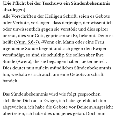
[Die Pflicht bei der Teschuwa ein Sündenbekenntnis
abzulegen]
Alle Vorschriften der Heiligen Schrift, seien es Gebote
oder Verbote, verlangen, dass derjenige, der wissentlich
oder unwissentlich gegen sie verstößt und dies später
bereut, dies vor Gott, gepriesen sei Er, bekennt. Denn es
heißt (
Num. 5:6-7
): »Wenn ein Mann oder eine Frau
irgendeine Sünde begeht und sich gegen den Ewigen
versündigt, so sind sie schuldig. Sie sollen aber ihre
1
Sünde (Awera), die sie begangen haben, bekennen«
.
Dies deutet nun auf ein mündliches Sündenbekenntnis
hin, weshalb es sich auch um eine Gebotsvorschrift
handelt.
Das Sündenbekenntnis wird wie folgt gesprochen:
»Ich flehe Dich an, o Ewiger, ich habe gefehlt, ich bin
abgewichen, ich habe die Gebote vor Deinem Angesicht
übertreten, ich habe dies und jenes getan. Doch nun