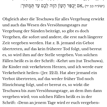
„אִם יְכֻפַּר הֶעָוֹן הַזֶּה לָכֶם עַד תְּמֻתוּן“:
(ישעיה כב יד)
Obgleich aber die Teschuwa für alles Vergebung erwirkt
und auch das Wesen des Versöhnungstages zur
Vergebung der Sünden beiträgt, so gibt es doch
Vergehen, die sofort und andere, die erst nach längerer
Zeit vergeben werden. Hat z. B. jemand ein Gebot
übertreten, auf das kein früherer Tod folgt, und bereut
es, so wird ihm auf der Stelle vergeben. Von solchen
Fällen heißt es in der Schrift: »Kehrt um (tut Teschuwa),
ihr Kinder mit verkehrtem Herzen, und ich werde eure
Verkehrtheit heilen« (Jer. 22:3). Hat aber jemand ein
Verbot übertreten, auf das weder früher Tod noch
Hinrichtung folgt, und er bereut es, so wirkt die
Teschuwa bis zum Versöhnungstage, an dem ihm dann
vergeben wird; von solchen Fällen heißt es in der
Schrift: »Denn an jenem Tage wird er euch vergeben«