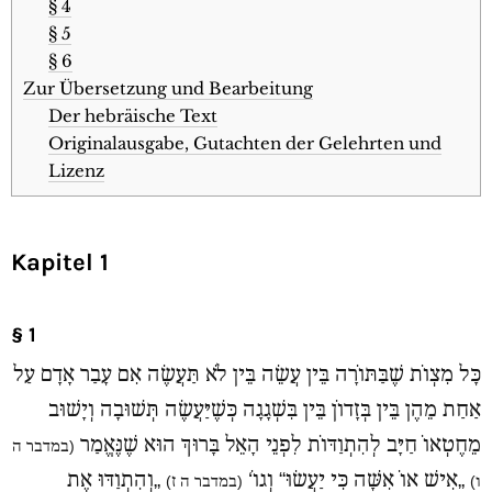
§ 4
§ 5
§ 6
Zur Übersetzung und Bearbeitung
Der hebräische Text
Originalausgabe, Gutachten der Gelehrten und
Lizenz
Kapitel 1
§ 1
כָּל מִצְוֹת שֶׁבַּתּוֹרָה בֵּין עֲשֵׂה בֵּין לֹא תַּעֲשֶׂה אִם עָבַר אָדָם עַל
אַחַת מֵהֶן בֵּין בְּזָדוֹן בֵּין בִּשְׁגָגָה כְּשֶׁיַּעֲשֶׂה תְּשׁוּבָה וְיָשׁוּב
מֵחֶטְאוֹ חַיָּב לְהִתְוַדּוֹת לִפְנֵי הָאֵל בָּרוּךְ הוּא שֶׁנֶּאֱמַר
(במדבר ה
„אִישׁ אוֹ אִשָּׁה כִּי יַעֲשׂוּ“ וְגוֹ‘
„וְהִתְוַדּוּ אֶת
ו)
(במדבר ה ז)