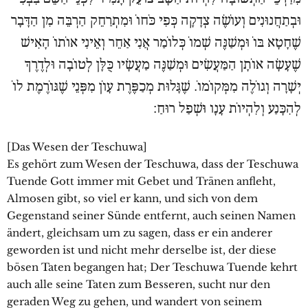
וּבְתַחֲנוּנִים וְעוֹשֶׂה צְדָקָה כְּפִי כֹּחוֹ וּמִתְרַחֵק הַרְבֵּה מִן הַדָּבָר
שֶׁחָטָא בּוֹ וּמְשַׁנֶּה שְׁמוֹ כְּלוֹמַר אֲנִי אַחֵר וְאֵינִי אוֹתוֹ הָאִישׁ
שֶׁעָשָׂה אוֹתָן הַמַּעֲשִׂים וּמְשַׁנֶּה מַעֲשָׂיו כֻּלָּן לְטוֹבָה וּלְדֶרֶךְ
יְשָׁרָה וְגוֹלֶה מִמְּקוֹמוֹ. שֶׁגָּלוּת מְכַפֶּרֶת עָוֹן מִפְּנֵי שֶׁגּוֹרֶמֶת לוֹ
לְהִכָּנַע וְלִהְיוֹת עָנָו וּשְׁפַל רוּחַ:
[Das Wesen der Teschuwa]
Es gehört zum Wesen der Teschuwa, dass der Teschuwa
Tuende Gott immer mit Gebet und Tränen anfleht,
Almosen gibt, so viel er kann, und sich von dem
Gegenstand seiner Sünde entfernt, auch seinen Namen
ändert, gleichsam um zu sagen, dass er ein anderer
geworden ist und nicht mehr derselbe ist, der diese
bösen Taten begangen hat; Der Teschuwa Tuende kehrt
auch alle seine Taten zum Besseren, sucht nur den
geraden Weg zu gehen, und wandert von seinem