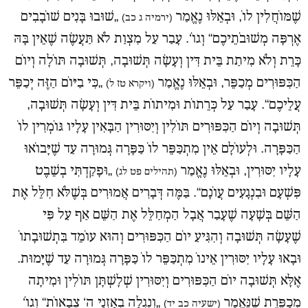
שֶׁמּוֹחֲלִין לוֹ, וּבְאֵלּוּ נֶאֱמַר
„שׁוּבוּ בָּנִים שׁוֹבָבִים
(ירמיה ג כב)
אֶרְפָּה מְשׁוּבֹתֵיכֶם“ וְגוֹ‘. עָבַר עַל מִצְוַת לֹא תַּעֲשֶׂה שֶׁאֵין בָּהּ
כָּרֵת וְלֹא מִיתַת בֵּית דִּין וְעָשָׂה תְּשׁוּבָה, תְּשׁוּבָה תּוֹלָה וְיוֹם
הַכִּפּוּרִים מְכַפֵּר, וּבְאֵלּוּ נֶאֱמַר
„כִּי בַיּוֹם הַזֶּה יְכַפֵּר
(ויקרא טז ל)
עֲלֵיכֶם“. עָבַר עַל כְּרֵתוֹת וּמִיתוֹת בֵּית דִּין וְעָשָׂה תְּשׁוּבָה,
תְּשׁוּבָה וְיוֹם הַכִּפּוּרִים תּוֹלִין וְיִסּוּרִין הַבָּאִין עָלָיו גּוֹמְרִין לוֹ
הַכַּפָּרָה. וּלְעוֹלָם אֵין מִתְכַּפֵּר לוֹ כַּפָּרָה גְּמוּרָה עַד שֶׁיָּבוֹאוּ
עָלָיו יִסּוּרִין, וּבְאֵלּוּ נֶאֱמַר
„וּפָקַדְתִּי בְשֵׁבֶט
(תהילים פט לג)
פִּשְׁעָם וּבִנְגָעִים עֲוֹנָם“. בַּמֶּה דְּבָרִים אֲמוּרִים בְּשֶׁלֹּא חִלֵּל אֶת
הַשֵּׁם בְּשָׁעָה שֶׁעָבַר אֲבָל הַמְחַלֵּל אֶת הַשֵּׁם אַף עַל פִּי
שֶׁעָשָׂה תְּשׁוּבָה וְהִגִּיעַ יוֹם הַכִּפּוּרִים וְהוּא עוֹמֵד בִּתְשׁוּבָתוֹ
וּבָאוּ עָלָיו יִסּוּרִין אֵינוֹ מִתְכַּפֵּר לוֹ כַּפָּרָה גְּמוּרָה עַד שֶׁיָּמוּת.
אֶלָּא תְּשׁוּבָה יוֹם הַכִּפּוּרִים וְיִסּוּרִין שְׁלָשְׁתָּן תּוֹלִין וּמִיתָה
מְכַפֶּרֶת שֶׁנֶּאֱמַר
„וְנִגְלָה בְאָזְנָי ה‘ צְבָאוֹת“ וְגוֹ‘
(ישעיה כב יד)