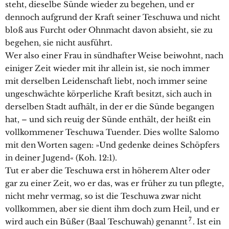
steht, dieselbe Sünde wieder zu begehen, und er
dennoch aufgrund der Kraft seiner Teschuwa und nicht
bloß aus Furcht oder Ohnmacht davon absieht, sie zu
begehen, sie nicht ausführt.
Wer also einer Frau in sündhafter Weise beiwohnt, nach
einiger Zeit wieder mit ihr allein ist, sie noch immer
mit derselben Leidenschaft liebt, noch immer seine
ungeschwächte körperliche Kraft besitzt, sich auch in
derselben Stadt aufhält, in der er die Sünde begangen
hat, – und sich reuig der Sünde enthält, der heißt ein
vollkommener Teschuwa Tuender. Dies wollte Salomo
mit den Worten sagen: »Und gedenke deines Schöpfers
in deiner Jugend« (Koh. 12:1).
Tut er aber die Teschuwa erst in höherem Alter oder
gar zu einer Zeit, wo er das, was er früher zu tun pflegte,
nicht mehr vermag, so ist die Teschuwa zwar nicht
vollkommen, aber sie dient ihm doch zum Heil, und er
7
wird auch ein Büßer (Baal Teschuwah) genannt
. Ist ein