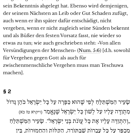
sein Bekenntnis abgelegt hat. Ebenso wird demjenigen,
der seinem Nächsten an Leib oder Gut Schaden zufügt,
auch wenn er ihn später dafür entschädigt, nicht
vergeben, wenn er nicht zugleich seine Sünden bekennt
und als Büßer den festen Vorsatz fasst, nie wieder so
etwas zu tun; wie auch geschrieben steht: »Von allen
Versündigungen der Menschen« (
Num. 5:6
) [d.h. sowohl
für Vergehen gegen Gott als auch für
zwischenmenschliche Vergehen muss man Teschuwa
machen].
§ 2
שָׂעִיר הַמִּשְׁתַּלֵּחַ לְפִי שֶׁהוּא כַּפָּרָה עַל כָּל יִשְׂרָאֵל כֹּהֵן גָּדוֹל
מִתְוַדֶּה עָלָיו עַל לְשׁוֹן כָּל יִשְׂרָאֵל שֶׁנֶּאֱמַר
(ויקרא טז כא)
„וְהִתְוַדָּה עָלָיו אֶת כָּל עֲוֹנֹת בְּנֵי יִשְׂרָאֵל“. שָׂעִיר הַמִּשְׁתַּלֵּחַ
מְכַפֵּר עַל כָּל עֲבֵרוֹת שֶׁבַּתּוֹרָה, הַקַּלּוֹת וְהַחֲמוּרוֹת, בֵּין