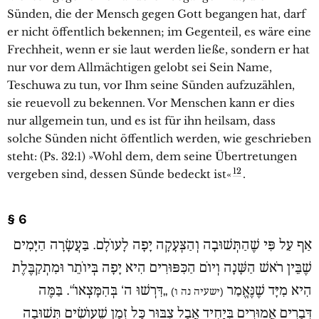
Sünden, die der Mensch gegen Gott begangen hat, darf
er nicht öffentlich bekennen; im Gegenteil, es wäre eine
Frechheit, wenn er sie laut werden ließe, sondern er hat
nur vor dem Allmächtigen gelobt sei Sein Name,
Teschuwa zu tun, vor Ihm seine Sünden aufzuzählen,
sie reuevoll zu bekennen. Vor Menschen kann er dies
nur allgemein tun, und es ist für ihn heilsam, dass
solche Sünden nicht öffentlich werden, wie geschrieben
steht: (Ps. 32:1) »Wohl dem, dem seine Übertretungen
12
vergeben sind, dessen Sünde bedeckt ist«
.
§ 6
אַף עַל פִּי שֶׁהַתְּשׁוּבָה וְהַצְּעָקָה יָפָה לָעוֹלָם. בַּעֲשָׂרָה הַיָּמִים
שֶׁבֵּין רֹאשׁ הַשָּׁנָה וְיוֹם הַכִּפּוּרִים הִיא יָפָה בְּיוֹתֵר וּמִתְקַבֶּלֶת
הִיא מִיָּד שֶׁנֶּאֱמַר
„דִּרְשׁוּ ה‘ בְּהִמָּצְאוֹ“. בַּמֶּה
(ישעיה נה ו)
דְּבָרִים אֲמוּרִים בְּיָחִיד אֲבָל צִבּוּר כָּל זְמַן שֶׁעוֹשִׂים תְּשׁוּבָה