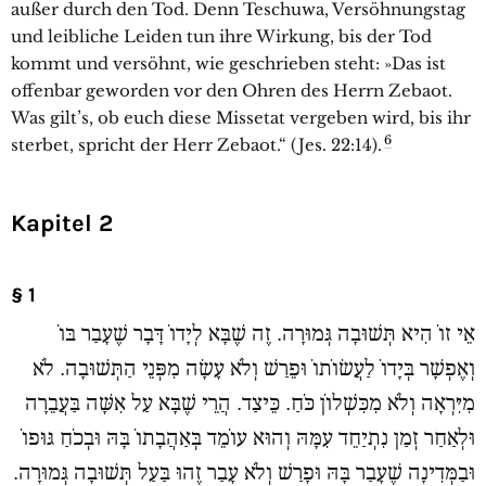
außer durch den Tod. Denn Teschuwa, Versöhnungstag
und leibliche Leiden tun ihre Wirkung, bis der Tod
kommt und versöhnt, wie geschrieben steht: »Das ist
offenbar geworden vor den Ohren des Herrn Zebaot.
Was gilt’s, ob euch diese Missetat vergeben wird, bis ihr
6
sterbet, spricht der Herr Zebaot.“ (Jes. 22:14).
Kapitel 2
§ 1
אֵי זוֹ הִיא תְּשׁוּבָה גְּמוּרָה. זֶה שֶׁבָּא לְיָדוֹ דָּבָר שֶׁעָבַר בּוֹ
וְאֶפְשָׁר בְּיָדוֹ לַעֲשׂוֹתוֹ וּפֵרַשׁ וְלֹא עָשָׂה מִפְּנֵי הַתְּשׁוּבָה. לֹא
מִיִּרְאָה וְלֹא מִכִּשְׁלוֹן כֹּחַ. כֵּיצַד. הֲרֵי שֶׁבָּא עַל אִשָּׁה בַּעֲבֵרָה
וּלְאַחַר זְמַן נִתְיַחֵד עִמָּהּ וְהוּא עוֹמֵד בְּאַהֲבָתוֹ בָּהּ וּבְכֹחַ גּוּפוֹ
וּבַמְּדִינָה שֶׁעָבַר בָּהּ וּפָרַשׁ וְלֹא עָבַר זֶהוּ בַּעַל תְּשׁוּבָה גְּמוּרָה.