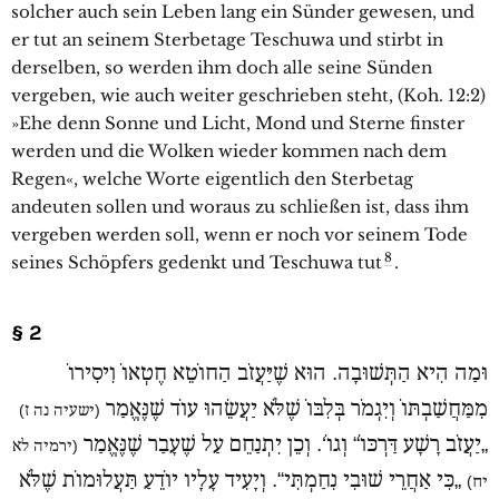
solcher auch sein Leben lang ein Sünder gewesen, und
er tut an seinem Sterbetage Teschuwa und stirbt in
derselben, so werden ihm doch alle seine Sünden
vergeben, wie auch weiter geschrieben steht, (Koh. 12:2)
»Ehe denn Sonne und Licht, Mond und Sterne finster
werden und die Wolken wieder kommen nach dem
Regen«, welche Worte eigentlich den Sterbetag
andeuten sollen und woraus zu schließen ist, dass ihm
vergeben werden soll, wenn er noch vor seinem Tode
8
seines Schöpfers gedenkt und Teschuwa tut
.
§ 2
וּמַה הִיא הַתְּשׁוּבָה. הוּא שֶׁיַּעֲזֹב הַחוֹטֵא חֶטְאוֹ וִיסִירוֹ
מִמַּחֲשַׁבְתּוֹ וְיִגְמֹר בְּלִבּוֹ שֶׁלֹּא יַעֲשֵׂהוּ עוֹד שֶׁנֶּאֱמַר
(ישעיה נה ז)
„יַעֲזֹב רָשָׁע דַּרְכּוֹ“ וְגוֹ‘. וְכֵן יִתְנַחֵם עַל שֶׁעָבַר שֶׁנֶּאֱמַר
(ירמיה לא
„כִּי אַחֲרֵי שׁוּבִי נִחַמְתִּי“. וְיָעִיד עָלָיו יוֹדֵעַ תַּעֲלוּמוֹת שֶׁלֹּא
יח)