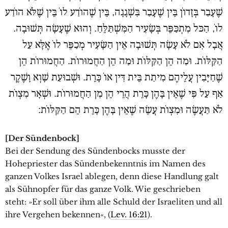
שֶׁעָבַר בְּזָדוֹן בֵּין שֶׁעָבַר בִּשְׁגָגָה, בֵּין שֶׁהוֹדַע לוֹ בֵּין שֶׁלֹּא הוֹדַע
לוֹ, הַכּל מִתְכַּפֵּר בְּשָׂעִיר הַמִּשְׁתַּלֵּחַ. וְהוּא שֶׁעָשָׂה תְּשׁוּבָה.
אֲבָל אִם לֹא עָשָׂה תְּשׁוּבָה אֵין הַשָּׂעִיר מְכַפֵּר לוֹ אֶלָּא עַל
הַקַּלּוֹת. וּמַה הֵן הַקַּלּוֹת וּמַה הֵן הַחֲמוּרוֹת. הַחֲמוּרוֹת הֵן
שֶׁחַיָּבִין עֲלֵיהֶם מִיתַת בֵּית דִּין אוֹ כָּרֵת. וּשְׁבוּעַת שָׁוְא וָשֶׁקֶר
אַף עַל פִּי שֶׁאֵין בָּהֶן כָּרֵת הֲרֵי הֵן מִן הַחֲמוּרוֹת. וּשְׁאָר מִצְוֹת
לֹא תַּעֲשֶׂה וּמִצְוֹת עֲשֵׂה שֶׁאֵין בָּהֶן כָּרֵת הֵם הַקַּלּוֹת:
[Der Sündenbock]
Bei der Sendung des Sündenbocks musste der
Hohepriester das Sündenbekenntnis im Namen des
ganzen Volkes Israel ablegen, denn diese Handlung galt
als Sühnopfer für das ganze Volk. Wie geschrieben
steht: »Er soll über ihm alle Schuld der Israeliten und all
ihre Vergehen bekennen«, (
Lev. 16:21
).