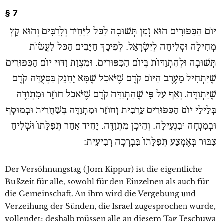
§ 7
יוֹם הַכִּפּוּרִים הוּא זְמַן תְּשׁוּבָה לַכּל לַיָּחִיד וְלָרַבִּים וְהוּא קֵץ
מְחִילָה וּסְלִיחָה לְיִשְׂרָאֵל. לְפִיכָךְ חַיָּבִים הַכּל לַעֲשׂוֹת
תְּשׁוּבָה וּלְהִתְוַדּוֹת בְּיוֹם הַכִּפּוּרִים. וּמִצְוַת וִדּוּי יוֹם הַכִּפּוּרִים
שֶׁיַּתְחִיל מֵעֶרֶב הַיּוֹם קֹדֶם שֶׁיֹּאכַל שֶׁמָּא יֵחָנֵק בַּסְּעֻדָּה קֹדֶם
שֶׁיִּתְוַדֶּה. וְאַף עַל פִּי שֶׁהִתְוַדָּה קֹדֶם שֶׁיֹּאכַל חוֹזֵר וּמִתְוַדֶּה
בְּלֵילֵי יוֹם הַכִּפּוּרִים עַרְבִית וְחוֹזֵר וּמִתְוַדֶּה בְּשַׁחֲרִית וּבְמוּסָף
וּבְמִנְחָה וּבִנְעִילָה. וְהֵיכָן מִתְוַדֶּה. יָחִיד אַחַר תְּפִלָּתוֹ וּשְׁלִיחַ
צִבּוּר בְּאֶמְצַע תְּפִלָּתוֹ בִּבְרָכָה רְבִיעִית:
Der Versöhnungstag (Jom Kippur) ist die eigentliche
Bußzeit für alle, sowohl für den Einzelnen als auch für
die Gemeinschaft. An ihm wird die Vergebung und
Verzeihung der Sünden, die Israel zugesprochen wurde,
vollendet; deshalb müssen alle an diesem Tag Teschuwa