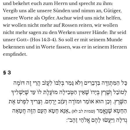
und bekehrt euch zum Herrn und sprecht zu ihm:
Vergib uns alle unsere Sünden und nimm an, Gütiger,
unsere Worte als Opfer. Aschur wird uns nicht helfen,
wir wollen nicht mehr auf Rossen reiten, wir wollen
nicht mehr sagen zu den Werken unsrer Hände: Ihr seid
unser Gott« (Hos 14:3-4). So soll er mit seinem Munde
bekennen und in Worte fassen, was er in seinem Herzen
empfindet.
§ 3
כָּל הַמִּתְוַדֶּה בִּדְבָרִים וְלֹא גָּמַר בְּלִבּוֹ לַעֲזֹב הֲרֵי זֶה דּוֹמֶה
לְטוֹבֵל וְשֶׁרֶץ בְּיָדוֹ שֶׁאֵין הַטְּבִילָה מוֹעֶלֶת לוֹ עַד שֶׁיַּשְׁלִיךְ
הַשֶּׁרֶץ. וְכֵן הוּא אוֹמֵר וּמוֹדֶה וְעֹזֵב יְרֻחָם. וְצָרִיךְ לִפְרֹט אֶת
הַחֵטְא שֶׁנֶּאֱמַר
„אָנָּא חָטָא הָעָם הַזֶּה חֲטָאָה
(שמות לב לא)
גְדלָה וַיַּעֲשׂוּ לָהֶם אֱלֹהֵי זָהָב“: