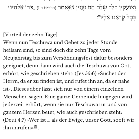
וְצוֹעֲקִין בְּלֵב שָׁלֵם הֵם נַעֲנִין שֶׁנֶּאֱמַר
„כַּה‘ אֱלֹהֵינוּ
(דברים ד ז)
בְּכָל קָרְאֵנוּ אֵלָיו“:
[Vorteil der zehn Tage]
Wenn nun Teschuwa und Gebet zu jeder Stunde
heilsam sind, so sind doch die zehn Tage vom
Neujahrstag bis zum Versöhnungsfest dafür besonders
geeignet, denn dann wird auch die Teschuwa von Gott
erhört, wie geschrieben steht: (Jes 55:6) »Suchet den
Herrn, da er zu finden ist, und rufet ihn an, da er nahe
ist«. Dieses aber lässt sich nur von einem einzelnen
Menschen sagen. Eine ganze Gemeinde hingegen wird
jederzeit erhört, wenn sie nur Teschuwa tut und von
ganzem Herzen betet, wie auch geschrieben steht:
(Deut 4:7) »Wer ist … als der Ewige, unser Gott, sooft wir
13
ihn anrufen«
.