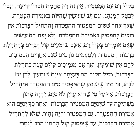
בְּקוֹל רָם עִם הַמַּפְטִיר, אֵין זֶה רַק מֵחֲמַת חֶסְרוֹן יְדִיעָה, וְנָכוֹן
לְבַטֵּל הַמִּנְהָג. וְגַם יֵשׁ שֶׁעוֹשִׂין שְׁהִיּוֹת בַּאֲמִירַת הַפְטָרָה,
שֶׁאַף אַחַר שֶׁסִּיֵּם הַמַּפְטִיר הַהַפְטָרָה וְהִתְחִיל הַבְּרָכוֹת אֵין
רוֹצִים לְהַפְסִיק בַּאֲמִירַת הַהַפְטָרָה, וְלֹא יָפֶה הֵם עוֹשִׂים,
שֶׁאִם אוֹמְרִים בְּקוֹל רָם, אֵינָם שׁוֹמְעִים קוֹל דְּבָרִים בְּהַתְחָלַת
בִּרְכוֹת הַמַּפְטִיר, וְלִפְעָמִים גּוֹרְמִים שֶׁגַּם אֲחֵרִים הַסְּמוּכִים
לָהֶם אֵין שׁוֹמְעִין, וְאַף אִם מַנְמִיכִים קוֹלָם קְצָת בִּתְחִלַּת
הַבְּרָכוֹת, מִכָּל מָקוֹם הֵם בְּעַצְמָם אֵינָם שׁוֹמְעִין. לָכֵן יֵשׁ
לִנְהֹג, כִּי מִיָּד שֶׁיִּשְׁמַע שֶׁהַמַּפְטִיר סִיֵּם הַהַפְטָרָה וּמַתְחִיל
הַבְּרָכוֹת, אַף עַל פִּי שֶׁהוּא עֲדַיִן לֹא סִיֵּם, יִהְיֶה מָתוּן
בִּשְׁתִיקָה עַד שֶׁיְסַיֵּם הַמַּפְטִיר הַבְּרָכוֹת, וְאַחַר כָּךְ יְסַיֵּם הוּא
אֲמִירַת הַהַפְטָרָה. גַּם הַמַּפְטִיר יִהְיֶה זָהִיר, שֶׁלֹּא לְהַתְחִיל
אֲמִירַת הַבְּרָכוֹת, עַד שֶׁיִפְסוֹק קוֹל הֶהָמוֹן הָרַב לְגַמְרֵי.