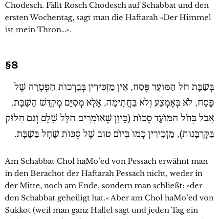
Chodesch. Fällt Rosch Chodesch auf Schabbat und den
ersten Wochentag, sagt man die Haftarah »Der Himmel
ist mein Thron…«.
§8
בְּשַׁבָּת חֹל הַמּוֹעֵד פֶּסַח, אֵין מַזְכִּירִין בְּבִרְכוֹת הַפְטָרָה שֶׁל
פֶּסַח, לֹא בְּאֶמְצַע וְלֹא בַּחֲתִימָה, אֶלָּא מְסַיֵּם מְקַדֵּשׁ הַשַׁבָּת.
אֲבָל בְּחֹל הַמּוֹעֵד סֻכּוֹת (כֵּיוָן שֶׁאוֹמְרִים הַלֵּל שָׁלֵם וְגַם חָלוּק
בַּקָּרְבָּנוֹת), מַזְכִּירִין כְּמוֹ בְּיוֹם טוֹב שֶׁל סֻכּוֹת שֶׁחָל בַּשַׁבָּת.
Am Schabbat Chol haMo’ed von Pessach erwähnt man
in den Berachot der Haftarah Pessach nicht, weder in
der Mitte, noch am Ende, sondern man schließt: »der
den Schabbat geheiligt hat.« Aber am Chol haMo’ed von
Sukkot (weil man ganz Hallel sagt und jeden Tag ein