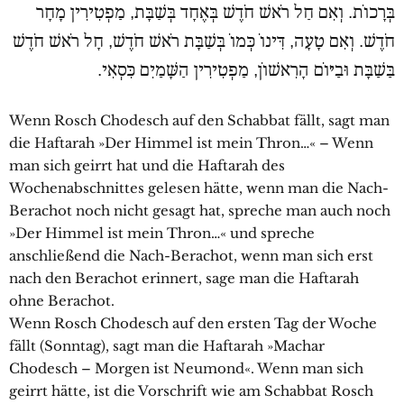
בְּרָכוֹת. וְאִם חַל רֹאשׁ חֹדֶשׁ בְּאֶחָד בְּשַׁבָּת, מַפְטִירִין מָחָר
חֹדֶשׁ. וְאִם טָעָה, דִּינוֹ כְּמוֹ בְּשַׁבָּת רֹאשׁ חֹדֶשׁ, חָל רֹאשׁ חֹדֶשׁ
בַּשַׁבָּת וּבַיּוֹם הָרִאשׁוֹן, מַפְטִירִין הַשָּׁמַיִם כִּסְאִי.
Wenn Rosch Chodesch auf den Schabbat fällt, sagt man
die Haftarah »Der Himmel ist mein Thron…« – Wenn
man sich geirrt hat und die Haftarah des
Wochenabschnittes gelesen hätte, wenn man die Nach-
Berachot noch nicht gesagt hat, spreche man auch noch
»Der Himmel ist mein Thron…« und spreche
anschließend die Nach-Berachot, wenn man sich erst
nach den Berachot erinnert, sage man die Haftarah
ohne Berachot.
Wenn Rosch Chodesch auf den ersten Tag der Woche
fällt (Sonntag), sagt man die Haftarah »Machar
Chodesch – Morgen ist Neumond«. Wenn man sich
geirrt hätte, ist die Vorschrift wie am Schabbat Rosch