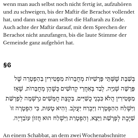
wenn man auch selbst noch nicht fertig ist, aufzuhören
und zu schweigen, bis der Maftir die Berachot vollendet
hat, und dann sage man selbst die Haftarah zu Ende.
Auch achte der Maftir darauf, mit dem Sprechen der
Berachot nicht anzufangen, bis die laute Stimme der
Gemeinde ganz aufgehört hat.
§6
בְּשַׁבָּת שֶׁשְּׁתֵּי פָּרָשִׁיּוֹת מְחֻבָּרוֹת מַפְטִירִין בַּהַפְטָרָה שֶׁל
פָּרָשָׁה שְׁנִיָּה, לְבַד בְּאַחֲרֵי קְדוֹשִׁים כְּשֶׁהֵן מְחֻבָּרוֹת, שֶׁאָז
מַפְטִירִין הֲלֹא כִּבְנֵי כֻשִׁיִּים, בִּקְצָת חֻמָּשִׁים נִרְֹשְמָה לְפָרָשַׁת
וַיִּשְׁלַח הַהַפְטָרָה וַיִּבְרַח יַעֲקֹב. וְהִיא טָעוּת, כִּי הַפְטָרָה זוֹ
שַׁיֶכֶת לְפָרָשַׁת וַיֵּצֵא, וְהַפְטָרַת וַיִּשְׁלַח הוּא חֲזוֹן עוֹבַדְיָה.
An einem Schabbat, an dem zwei Wochenabschnitte