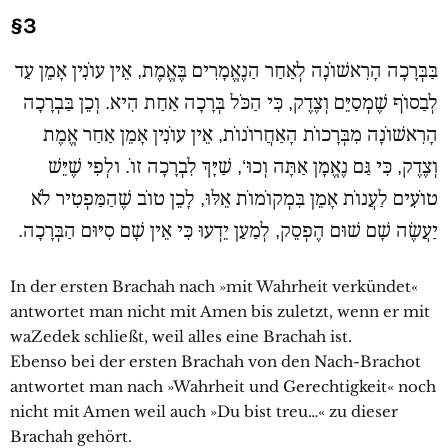
§3
בַּבְּרָכָה הָרִאשׁוֹנָה לְאַחַר הַנֶאֱמָרִים בֶּאֱמֶת, אֵין עוֹנִין אָמֵן עַד
לְבַסוֹף שֶׁמְסַיֵּם וְצֶדֶק, כִּי הַכֹּל בְּרָכָה אַחַת הִיא. וְכֵן בַּבְרָכָה
הָרִאשׁוֹנָה מִבְּרָכוֹת הָאַחֲרוֹנוֹת, אֵין עוֹנִין אָמֵן אַחַר אֱמֶת
וְצֶדֶק, כִּי גַּם נֶאֱמָן אַתָּה וְכוּ‘, שַׁיָּךְ לִבְרָכָה זוֹ. ולְפִי שֶׁיֵּשׁ
טוֹעִים לַעֲנוֹת אָמֵן בִּמְקוֹמוֹת אֵלּוּ, לָכֵן טוֹב שֶׁהַמַּפְטִיר לֹא
יַעֲשֶׂה שָׁם שׁוּם הֶפְסֵק, לְמַעַן יֵדְעוּ כִּי אֵין שָׁם סִיּוּם הַבְּרָכָה.
In der ersten Brachah nach »mit Wahrheit verkündet«
antwortet man nicht mit Amen bis zuletzt, wenn er mit
waZedek schließt, weil alles eine Brachah ist.
Ebenso bei der ersten Brachah von den Nach-Brachot
antwortet man nach »Wahrheit und Gerechtigkeit« noch
nicht mit Amen weil auch »Du bist treu…« zu dieser
Brachah gehört.