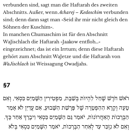
verbunden sind, sagt man die Haftarah des zweiten
Abschnitts. Außer, wenn
Acharej – Kedoschim
verbunden
sind; denn dann sagt man »Seid ihr mir nicht gleich den
Söhnen der Kuschim«.
In manchen Chumaschim ist für den Abschnitt
WaJischlach die Haftarah »Jaakow entfloh…«
eingezeichnet; das ist ein Irrtum; denn diese Haftarah
gehört zum Abschnitt WaJetze und die Haftarah von
WaJischlach
ist Weissagung Owadjahs.
§7
רֹאשׁ חֹדֶשׁ שֶׁחַל לִהְיוֹת בְּשַׁבָּת, מַפְטִירִין הַשָּׁמַיִם כִּסְאִי, וְאִם
טָעָה וְקָרָא הַהַפְטָרָה שֶׁל פָּרָשַׁת הַשָּׁבוּעַ, אִם עֲדַיִן לֹא אָמַר
הַבְּרָכוֹת הָאַחֲרוֹנוֹת, יֹאמַר גַּם הַשָּׁמַיִם כִּסְאִי וִיבָרֵךְ אַחַר כָּךְ.
וְאִם לֹא נִזְכַּר עַד לְאַחַר הַבְּרָכוֹת, יֹאמַר הַשָּׁמַיִם כִּסְאִי בְּלֹא