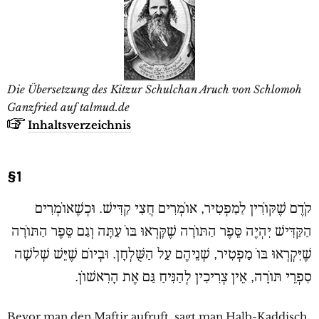
Die Übersetzung des Kitzur Schulchan Aruch von Schlomoh
Ganzfried auf talmud.de
Inhaltsverzeichnis
§1
קֹדֶם שֶׁקּוֹרִין לַמַפְטִיר, אוֹמְרִים חֲצִי קַדִּישׁ. וּכְשֶׁאוֹמְרִים
הַקַּדִּישׁ יִהְיֶה סֵּפֶר הַתּוֹרָה שֶׁקָּרְאוּ בּוֹ עַתָּה וְגַם סֵּפֶר הַתּוֹרָה
שֶׁיִּקְרְאוּ בּוֹ מַפְטִיר, שְׁנֵיהֶם עַל הַשֻּׁלְחָן. וּבְיוֹם שֶׁיֵּשׁ שְׁלשָׁה
סִפְרֵי תּוֹרָה, אֵין צְרִיכִין לְהַנִּיחַ גַּם אֶת הָרִאשׁוֹן.
Bevor man den Maftir aufruft, sagt man Halb-Kaddisch.