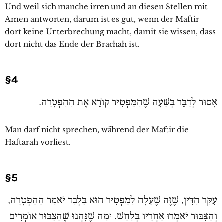
Und weil sich manche irren und an diesen Stellen mit
Amen antworten, darum ist es gut, wenn der Maftir
dort keine Unterbrechung macht, damit sie wissen, dass
dort nicht das Ende der Brachah ist.
§4
אָסוּר לְדַבֵּר בְּשָׁעָה שֶׁהַמַּפְטִיר קוֹרֵא אֶת הַהַפְטָרָה.
Man darf nicht sprechen, während der Maftir die
Haftarah vorliest.
§5
עִקַּר הַדִּין, שֶׁזֶּה שֶׁעָלָה לַמַפְטִיר הוּא בִּלְבַד יֹאמַר הַהַפְטָרָה,
וְהַצִּבּוּר יֹאמְרוּ אַחֲרָיו בְּלַחַשׁ. וּמַה שֶׁנָּהֲגוּ שֶׁהַצִּבּוּר אוֹמְרִים