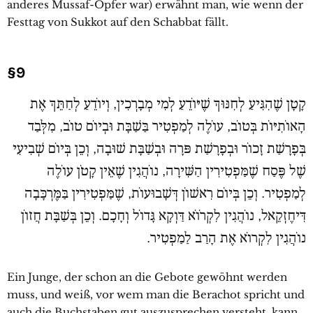
anderes Mussaf-Opfer war) erwähnt man, wie wenn der
Festtag von Sukkot auf den Schabbat fällt.
§9
קָטָן שֶׁהִגִּיעַ לְחִנּוּךְ שֶׁיּוֹדֵעַ לְמִי מְבָרְכִין, וְיוֹדֵעַ לְחַתֵּךְ אֶת
הָאוֹתִיּוֹת בְּטוֹב, עוֹלֶה לְמַפְטִיר בַּשַׁבָּת וּבְיוֹם טוֹב, מִלְּבַד
בְּפָרָשַׁת זָכוֹר וּבְפָרָשַׁת פּרָה וּבְשַׁבָּת שׁוּבָה, וְכֵן בְּיוֹם שְׁבִיעִי
שֶׁל פֶּסַח שֶׁמַּפְטִירִין הַשִּׁירָה, נוֹהֲגִין שֶׁאֵין קָטֹן עוֹלֶה
לְמַפְטִיר. וְכֵן בְּיוֹם רִאשׁוֹן דְּשָׁבוּעוֹת, שֶׁמַּפְטִירִין בַּמֶּרְכָּבָה
דִּיחֶזְקֵאל, נוֹהֲגִין לִקְרֹוֹא דַּוְקָא גָּדוֹל וְחָכָם. וְכֵן בְּשַׁבָּת חֲזוֹן
נוֹהֲגִין לִקְרוֹא אֶת הָרַב לַמַפְטִיר.
Ein Junge, der schon an die Gebote gewöhnt werden
muss, und weiß, vor wem man die Berachot spricht und
auch die Buchstaben gut auszusprechen versteht, kann