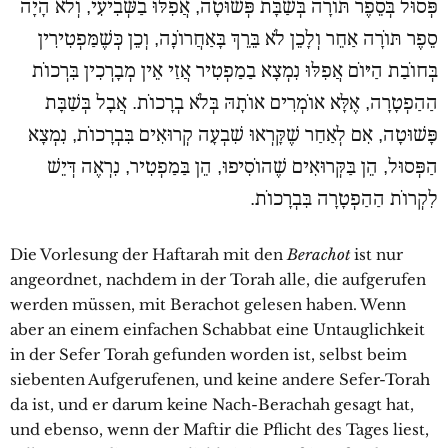
פְּסוּל בְּסֵפֶר תּוֹרָה בְּשַׁבָּת פְּשׁוּטָה, אֲפִלּוּ בַשְּׁבִיעִי, וְלֹא הָיָה
סֵפֶר תּוֹרָה אַחֵר וְלָכֵן לֹא בֵּרֵךְ בָּאַחֲרוֹנָה, וְכֵן כְּשֶׁמַּפְטִירִין
בְּחוֹבַת הַיּוֹם אֲפִלּוּ נִמְצָא בַמַפְטִיר אֲזַי אֵין מְבָרְכִין בִּרְכוֹת
הַהַפְטָרָה, אֶלָּא אוֹמְרִים אוֹתָהּ בְּלֹא בְרָכוֹת. אֲבָל בְּשַׁבָּת
פָּשׁוּטָה, אִם לְאַחַר שֶׁקָּרְאוּ שִׁבְעָה קְרוּאִים בִּבְרָכוֹת, נִמְצָא
הַפְּסוּל, הֵן בַּקְּרוּאִים שֶׁהוֹסִיפוּ, הֵן בַּמַפְטִיר, נִרְאֶה דְּיֵשׁ
לִקְרוֹת הַהַפְטָרָה בִּבְרָכוֹת.
Die Vorlesung der Haftarah mit den
Berachot
ist nur
angeordnet, nachdem in der Torah alle, die aufgerufen
werden müssen, mit Berachot gelesen haben. Wenn
aber an einem einfachen Schabbat eine Untauglichkeit
in der Sefer Torah gefunden worden ist, selbst beim
siebenten Aufgerufenen, und keine andere Sefer-Torah
da ist, und er darum keine Nach-Berachah gesagt hat,
und ebenso, wenn der Maftir die Pflicht des Tages liest,