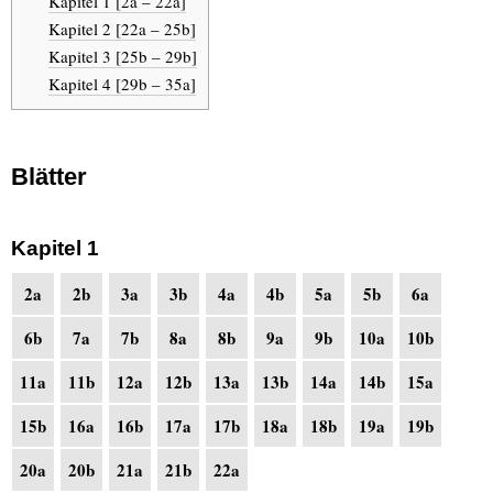
Kapitel 1 [2a – 22a]
Kapitel 2 [22a – 25b]
Kapitel 3 [25b – 29b]
Kapitel 4 [29b – 35a]
Blätter
Kapitel 1
2a
2b
3a
3b
4a
4b
5a
5b
6a
6b
7a
7b
8a
8b
9a
9b
10a
10b
11a
11b
12a
12b
13a
13b
14a
14b
15a
15b
16a
16b
17a
17b
18a
18b
19a
19b
20a
20b
21a
21b
22a