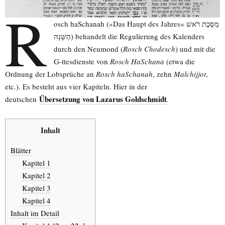
R
osch haSchanah (»Das Haupt des Jahres« מַסֶּכֶת רֹאשׁ
הַשָּׁנָה) behandelt die Regulierung des Kalenders
durch den Neumond (
Rosch Chodesch
) und mit die
G-ttesdienste von
Rosch HaSchana
(etwa die
Ordnung der Lobsprüche an
Rosch haSchanah
, zehn
Malchijjot
,
etc.). Es besteht aus vier Kapiteln. Hier in der
Übersetzung von Lazarus Goldschmidt
deutschen
.
Inhalt
Blätter
Kapitel 1
Kapitel 2
Kapitel 3
Kapitel 4
Inhalt im Detail