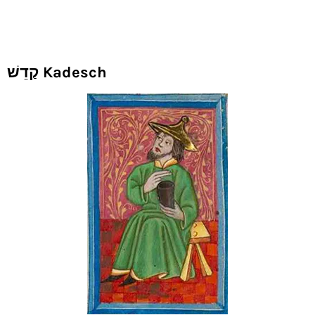
קַדֵשׁ Kadesch