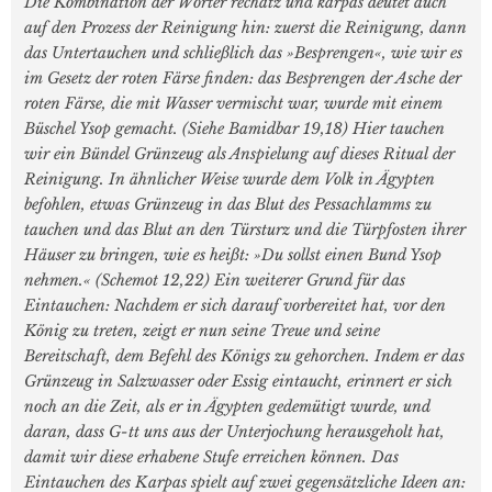
Die Kombination der Wörter rechatz und karpas deutet auch
auf den Prozess der Reinigung hin: zuerst die Reinigung, dann
das Untertauchen und schließlich das »Besprengen«, wie wir es
im Gesetz der roten Färse finden: das Besprengen der Asche der
roten Färse, die mit Wasser vermischt war, wurde mit einem
Büschel Ysop gemacht. (Siehe Bamidbar 19,18) Hier tauchen
wir ein Bündel Grünzeug als Anspielung auf dieses Ritual der
Reinigung. In ähnlicher Weise wurde dem Volk in Ägypten
befohlen, etwas Grünzeug in das Blut des Pessachlamms zu
tauchen und das Blut an den Türsturz und die Türpfosten ihrer
Häuser zu bringen, wie es heißt: »Du sollst einen Bund Ysop
nehmen.« (Schemot 12,22) Ein weiterer Grund für das
Eintauchen: Nachdem er sich darauf vorbereitet hat, vor den
König zu treten, zeigt er nun seine Treue und seine
Bereitschaft, dem Befehl des Königs zu gehorchen. Indem er das
Grünzeug in Salzwasser oder Essig eintaucht, erinnert er sich
noch an die Zeit, als er in Ägypten gedemütigt wurde, und
daran, dass G-tt uns aus der Unterjochung herausgeholt hat,
damit wir diese erhabene Stufe erreichen können. Das
Eintauchen des Karpas spielt auf zwei gegensätzliche Ideen an: