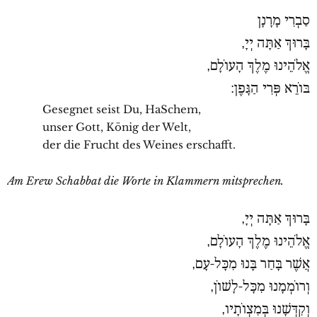
סַבְרִי מָרָנָן
בָּרוּךְ אַתָּה יְיָ,
אֱלֹהֵינוּ מֶלֶךְ הָעוֹלָם,
בּוֹרֵא פְּרִי הַגָּפֶן:
Gesegnet seist Du, HaSchem,
unser Gott, König der Welt,
der die Frucht des Weines erschafft.
Am Erew Schabbat die Worte in Klammern mitsprechen.
בָּרוּךְ אַתָּה יְיָ,
אֱלֹהֵינוּ מֶלֶךְ הָעוֹלָם,
אֲשֶׁר בָּחַר בָּנוּ מִכָּל-עָם,
וְרוֹמְמָנוּ מִכָּל-לָשׁוֹן,
וְקִדְּשָׁנוּ בְּמִצְוֹתָיו,