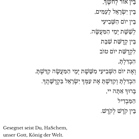
בֵּין אוֹר לְחשֶׁךְ,
בֵּין יִשְׂרָאֵל לָעַמִּים,
בֵּין יוֹם הַשְּׁבִיעִי
לְשֵׁשֶׁת יְמֵי הַמַּעֲשֶׂה.
בֵּין קְדֻשַּׁת שַׁבָּת
לִקְדֻשַּׁת יוֹם טוֹב
הִבְדַּלְתָּ,
וְאֶת יוֹם הַשְּׁבִיעִי מִשֵּׁשֶׁת יְמֵי הַמַּעֲשֶׂה קִדַּשְׁתָּ.
הִבְדַּלְתָּ וְקִדַּשְׁתָּ אֶת עַמְּךָ יִשְׂרָאֵל בִּקְדֻשָּׁתֶךָ.
בָּרוּךְ אַתָּה יי,
הַמַּבְדִיל
בֵּין קֹדֶשׁ לְקֹדֶשׁ.
Gesegnet seist Du, HaSchem,
unser Gott, König der Welt.