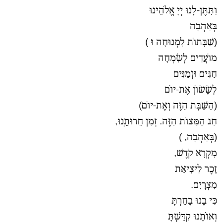
וַתִּתֶּן-לָנוּ יְיָ אֱלֹהֵינוּ
בְּאַהֲבָה
(שַׁבָּתוֹת לִמְנוּחָה וּ )
מוֹעֲדִים לְשִׂמְחָה
חַגִּים וּזְמַנִּים
לְשָׂשׂוֹן אֶת-יוֹם
(הַשַּׁבָּת הַזֶּה וְאֶת-יוֹם)
חַג הַמַּצוֹת הַזֶּה. זְמַן חֵרוּתֵֽנוּ,
(בְּאַהֲבָה, )
מִקְרָא קֹדֶשׁ,
זֵכֶר לִיצִיאַת
מִצְרָיִם.
כִּי בָנוּ בָחַרְתָּ
וְאוֹתָנוּ קִדַּשְׁתָּ