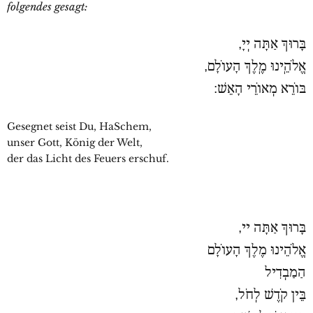
folgendes gesagt:
בָּרוּךְ אַתָּה יְיָ,
אֱלֹהֵֽינוּ מֶֽלֶךְ הָעוֹלָם,
בּוֹרֵא מְאוֹרֵי הָאֵשׁ:
Gesegnet seist Du, HaSchem,
unser Gott, König der Welt,
der das Licht des Feuers erschuf.
בָּרוּךְ אַתָּה יי,
אֱלֹהֵינוּ מֶלֶךְ הָעוֹלָם
הַמַבְדִיל
בֵּין קֹדֶשׁ לְחֹל,