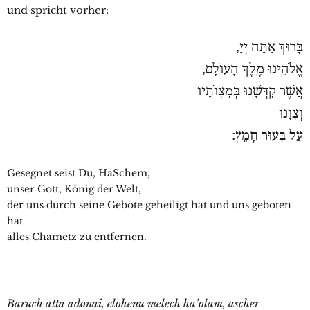
und spricht vorher:
בָּרוּךְ אַתָּה יְיָ,
אֱלֹהֵֽינוּ מֶֽלֶךְ הָעוֹלָם,
אֲשֶׁר קִדְּשָׁנוּ בְּמִצְוֹתָיו
וְצִוָּנוּ
עַל בִּעוּר חָמֵץ׃
Gesegnet seist Du, HaSchem,
unser Gott, König der Welt,
der uns durch seine Gebote geheiligt hat und uns geboten
hat
alles Chametz zu entfernen.
Baruch atta adonai, elohenu melech ha’olam, ascher