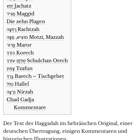
יַחַץ Jachatz
מַגִּיד Maggid
Die zehn Plagen
רָחְצָה Rachtzah
מוֹצִיא, מַצָּה Motzi, Mazzah
מָרוֹר Maror
כּוֹרֵךְ Korech
שֻׁלְחָן עוֹרֵךְ Schulchan Orech
צָפוּן Tzafun
בָּרֵךְ Barech – Tischgebet
הַלֵּל Hallel
נִרְצָה Nirzah
Chad Gadja
Kommentare
Der Text der Haggadah im hebräischen Original, einer
deutschen Übertragung, einigen Kommentaren und
historischen Illustrationen.