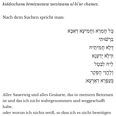
kiddeschanu bemizwotaw weziwanu al bi’ur chamez.
Nach dem Suchen spricht man:
כָּל חֲמִרָא וַחֲמִיעָא דְּאִכָּא
בִרְשׁוּתִי
דְּלָא חֲמִיתֵיהּ
וּדְלָא יְדַעְנָא
לֵיהּ לִבָּטֵל
וְלֶהֱוֵי הֶפְקֵר
כְּעַפְרָא דִאֵרְעָא׃
Aller Sauerteig und alles Gesäurte, das in meinem Beitztum
ist und das ich nicht wahrgenommen und weggeschafft
habe,
oder wovon ich nichts weiß, so dass ich es nicht beseitigen