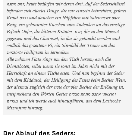
לחם משנה; heute bedürfen wir deren drei. Auf der Sederschüssel
befinden sich allerlei Dinge, die wir einzeln betrachten; grünes
Kraut כרפס und daneben ein Näpfchen mit Salzwasser oder
Essig, ein gebrannter Knochen zum Andenken an das einstige
Peßach Opfer, die bitteren Kräuter מרור, die zu den Mazzot
gegessen und das Charosset, in das sie getaucht werden und
endlich das gesottene Ei, ein Sinnbild der Trauer um das
zerstörte Heiligtum in Jerusalem.
Alle nehmen Platz rings um den Tisch herum; auch die
Dienstboten, selbst wenn sie sonst im Jahre nicht mit der
Herrschaft an einem Tische essen. Und nun beginnt der Seder
mit dem Kiddusch, der Heiligung des Festes beim Becher Wein,
der diesmal zugleich der erste der vier Becher der Erlösung ist,
entsprechend den Worten Gottes והוצאתי אתכם מתחת סבלות
מצרים. und ich werde euch hinausführen, aus dem Lasisoche
Mizrajims hinweg.
Der Ablauf des Seders: