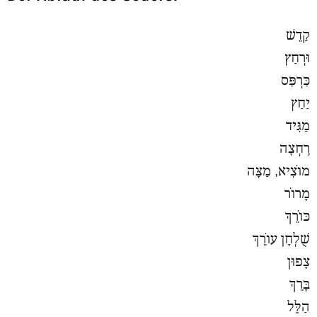
קַדֵשׁ
וּרְחַץ
כַּרְפַּס
יַחַץ
מַגִּיד
רָחְצָה
מוֹצִיא, מַצָּה
מָרוֹר
כּוֹרֵךְ
שֻׁלְחָן עוֹרֵךְ
צָפוּן
בָּרֵךְ
הַלֵּל