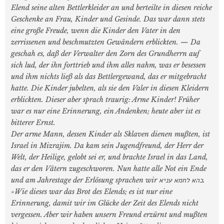
Elend seine alten Bettlerkleider an und berteilte in diesen reiche
Geschenke an Frau, Kinder und Gesinde. Das war dann stets
eine große Freude, wenn die Kinder den Vater in den
zerrissenen und beschmutzten Gewändern erblickten. — Da
geschah es, daß der Verwalter den Zorn des Grundherrn auf
sich lud, der ihn forttrieb und ihm alles nahm, was er besessen
und ihm nichts ließ als das Bettlergewand, das er mitgebracht
hatte. Die Kinder jubelten, als sie den Valer in diesen Kleidern
erblickten. Dieser aber sprach traurig: Arme Kinder! Früher
war es nur eine Erinnerung, ein Andenken; heute aber ist es
bitterer Ernst.
Der arme Mann, dessen Kinder als Sklaven dienen mußten, ist
Israel in Mizrajim. Da kam sein Jugendfreund, der Herr der
Welt, der Heilige, gelobt sei er, und brachte Israel in das Land,
das er den Vätern zugeschworen. Nun hatte alle Not ein Ende
und am Jahrestage der Erlösung sprachen wir כהא לחמא עניא.
»Wie dieses war das Brot des Elends; es ist nur eine
Erinnerung, damit wir im Glücke der Zeit des Elends nicht
vergessen. Aber wir haben unsern Freund erzürnt und mußten