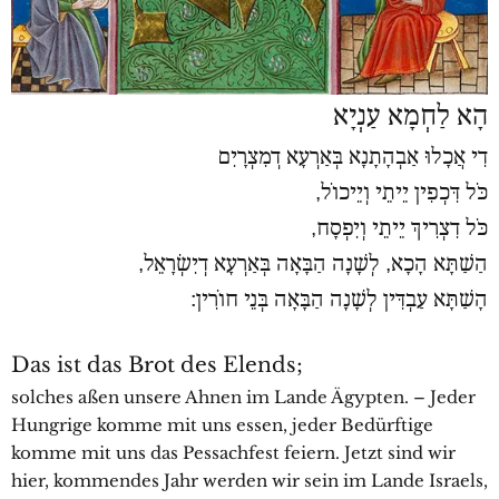
הָא לַחְמָא עַנְיָא
דִי אֲכָלוּ אַבְהָתָנָא בְּאַרְעָא דְמִצְרָיִם
כֹּל דִּכְפִין יֵיתֵי וְיֵיכוֹל,
כֹּל דִצְרִיךְ יֵיתֵי וְיִפְסָח,
הַשַׁתָּא הָכָא, לְשָׁנָה הַבָּאָה בְּאַרְעָא דְיִשְׂרָאֵל,
הָשַׁתָּא עַבְדִּין לְשָׁנָה הַבָּאָה בְּנֵי חוֹרִין׃
Das ist das Brot des Elends;
solches aßen unsere Ahnen im Lande Ägypten. – Jeder
Hungrige komme mit uns essen, jeder Bedürftige
komme mit uns das Pessachfest feiern. Jetzt sind wir
hier, kommendes Jahr werden wir sein im Lande Israels,