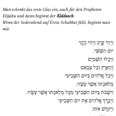
Man schenkt das erste Glas ein, auch für den Propheten
Elijahu und dann beginnt der
Kiddusch
:
Wenn der Sederabend auf Erew Schabbat fällt, beginnt man
mit:
וַיְהִי עֶֽרֶב וַיְהִי בֹֽקֶר
יוֹם הַשִּׁשִּׁי.
וַיְכֻלּוּ הַשָּׁמַֽיִם
וְהָאָֽרֶץ וְכָל צְבָאָם:
וַיְכַל אֱלֹהִים בַּיּוֹם הַשְּׁבִיעִי
מְלַאכְתּוֹ אֲשֶׁר עָשָׂה,
וַיִּשְׁבֹּת בַּיּוֹם הַשְּׁבִיעִי מִכָּל מְלַאכְתּוֹ אֲשֶׁר עָשָׂה:
וַיְבָֽרֶךְ אֱלֹהִים אֶת יוֹם הַשְּׁבִיעִי
וַיְקַדֵּשׁ אֹתוֹ,