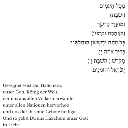
מִכָּל-הָעַמִים.
(וְשַׁבָּת)
וּמוֹעֲדֵי קָדְשֶֽׁךָ
(בְּאַהֲבָה וּבְרָצוֹן)
בְּשִׂמְחָה וּבְשָׂשׂוֹן הִנְחַלְתָּנוּ:
בָּרוּךְ אַתָּה יְיָ,
מְקַדֵּשׁ ( הַשַׁבָּת וְ )
יִשְׂרָאֵל וְהַזְמַנִּים.
Gesegnet seist Du, HaSchem,
unser Gott, König der Welt,
der uns aus allen Völkern erwählte
unter allen Nationen hervorhob
und uns durch seine Gebote heiligte
Und so gabst Du uns HaSchem unser Gott
in Liebe