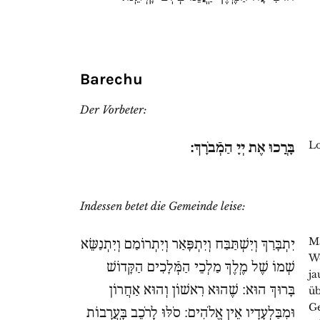
Barechu
Der Vorbeter:
Lo
בָּרֲכוּ אֶת יְיָ הַמְֿבֹרָךְ:
Indessen betet die Gemeinde leise:
Ma
יִתְבָּרַךְ וְיִשְׁתַּבַּח וְיִתְפָּאַר וְיִתְרוֹמַם וְיִתְנַשֵּׂא
Wo
שְׁמוֹ שֶׁל מֶֽלֶךְ מַלְכֵי הַמְּֿלָכִים הַקָּדוֹשׁ
ja
בָּרוּךְ הוּא: שֶׁהוּא רִאשׁוֹן וְהוּא אַחֲרוֹן
ü
Ge
וּמִבַּלְעָדָיו אֵין אֱלֹהִים: סֹלּוּ לָֽרֹכֵב בָּֽעֲרָבוֹת