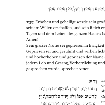
ָמָתָא דַּאֲמִירָן בְּעָלְֿמָא וְאִמְרוּ אָמֵן׃
יִתְגַּדַּל Erhoben und geheiligt werde sein großer Name in der Welt, die er nach
seinem Willen erschaffen, und sein Reich e
Tagen und dem Leben des ganzen Hauses Isra
Amen!
Sein großer Name sei gepriesen in Ewigkeit
Gepriesen sei und gerühmt und verherrlich
und hocherhoben und gepriesen der Name de
jedem Lob und Gesang, Verherrlichung und T
gesprochen wurde, sprechet: Amen.
Er
וְהוּא
ve
רַחוּם יְכַפֵּר עָוֹן וְלֹא יַשְׁחִית וְהִרְבָּה
ab
לְהָשִׁיב אַפּוֹ וְלֹא יָעִיר כָּל־חֲמָתֽוֹ׃ יְיָ
Gr
un
הוֹשִׁיעָה הַמֶּֽלֶךְ יַֽעֲנֵנוּ בְיֽוֹם־קָרְאֵֽנוּ׃