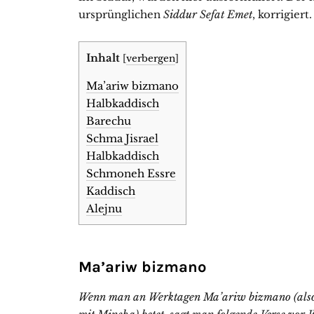
ursprünglichen
Siddur Sefat Emet
, korrigiert.
Inhalt
[
verbergen
]
Ma’ariw bizmano
Halbkaddisch
Barechu
Schma Jisrael
Halbkaddisch
Schmoneh Essre
Kaddisch
Alejnu
Ma’ariw bizmano
Wenn man an Werktagen Ma’ariw bizmano (als