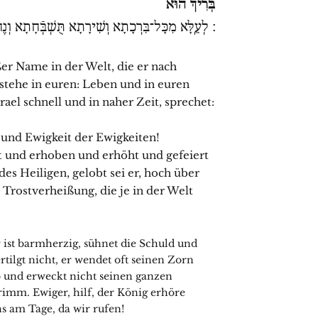
בְּרִיךְ הוּא
׃ לְעֵֽלָּא מִכָּל־בִּרְכָתָא וְשִׁירָתָא תֻּשְׁבְּֿחָתָא וְנֶח
rstehe in euren: Leben und in euren
el schnell und in naher Zeit, sprechet:
 und Ewigkeit der Ewigkeiten!
t und erhoben und erhöht und gefeiert
s Heiligen, gelobt sei er, hoch über
rostverheißung, die je in der Welt
 ist barmherzig, sühnet die Schuld und
rtilgt nicht, er wendet oft seinen Zorn
 und erweckt nicht seinen ganzen
imm. Ewiger, hilf, der König erhöre
s am Tage, da wir rufen!