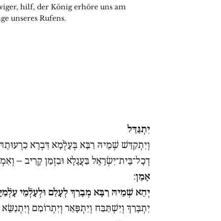
iger, hilf, der König erhöre uns am
ge unseres Rufens.
יִתְגַּדַּל
וְיִתְקַדַּשׁ שְׁמֵיהּ רַבָּא בְּעָלְֿמָא דִּבְרָא כִרְעוּתֵהּ 
דְכָל־בֵּית־יִשְׂרָאֵל בַּעֲגָלָא וּבִזְמַן קָרִיב – וְאִמְ
אָמֵן
׃
יְהֵא שְׁמֵיהּ רַבָּא מְבָרַךְ לְעָלַם וּלְעָלְֿמֵי עָלְֿמַיּ
יִתְבָּרַךְ וְיִשְׁתַּבַּח וְיִתְפָּאַר וְיִתְרוֹמַם וְיִתְנַשֵּׂא