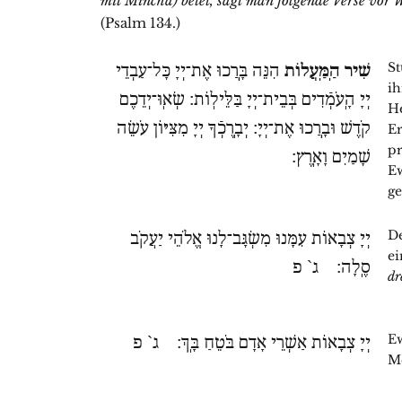
mit Mincha) betet, sagt man folgende Verse vo
(Psalm 134.)
St
שִׁיר הַֽמַּֽעֲלוֹת
הִנֵּה בָּֽרֲכוּ אֶת־יְיָ כָּל־עַבְדֵי
ih
יְיָ הָֽעֹמְֿדִים בְּבֵית־יְיָ בַּלֵּילֽוֹת׃ שְׂאֽוּ־יְדֵכֶם
He
קֹדֶשׁ וּבָֽרֲכוּ אֶת־יְיָ׃ יְבָֽרֶכְֿךָ יְיָ מִצִּיּוֹן עֹשֵׂה
E
pr
שָׁמַיִם וָאָֽרֶץ׃
Ew
ge
De
יְיָ צְבָאוֹת עִמָּנוּ מִשְׂגָּב־לָנוּ אֱלֹהֵי יַעֲקֹב
ei
סֶֽלָה׃ ג` פ
dr
Ew
יְיָ צְבָאוֹת אַשְׁרֵי אָדָם בֹּטֵחַ בָּֽךְ׃ ג` פ
Me