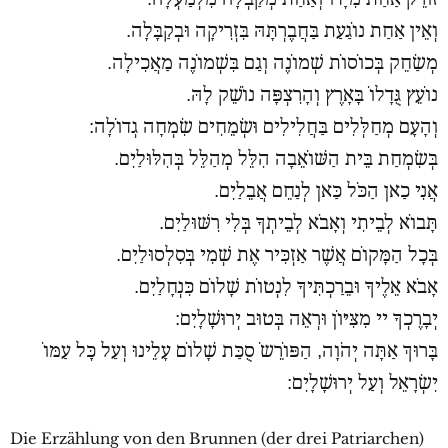
וְאֵין אַחַת נוֹגַעַת בַּחֲבֶרְתָּהּ בִּזְרִיקָה וּבְקַבָּלָה.
מְשַׂחֵק בְּכוֹסוֹת שְׁמוֹנֶה וְגַם בִּשְׁמוֹנֶה מַאֲכִילָה.
נוֹעֵץ גֻּדָלוֹ בָּאָרֶץ וְהָרִצְפָּה נוֹשֵׁק לָהּ.
וְהָעָם מְחַלְּלִים בַּחֲלִילִים וּשְׂמֵחִים שִׂמְחָה גְדוֹלָה:
בְּשִׂמְחַת בֵּית הַשּׁוֹאֵבָה הִלֵּל מְהַלֵּל בְּהִלּוּלַיִם.
אֲנִי כַאן הַכֹּל כַּאן לְנַחֵם אֲבֵלַיִם.
תָּבוֹא לְבֵיתִי וְאָבֹא לְבֵיתְךָ בְּלִי רִשּׁוּלַיִם.
בְּכָל הַמָּקוֹם אֲשֶׁר אַזְכִּיר אֶת שְׁמִי בְּסִלְסוּלַיִם.
אָבֹא אֵלֶיךָ וּבֵרַכְתִּיךָ לִנְטוֹת שָׁלוֹם כִּנְחָלַיִם.
יְבָרֶכְךָ יי מִצִּיּוֹן וּרְאֵה בְּטוּב יְרוּשָׁלָיִם:
בָּרוּךְ אַתָּה יְהֹוָה, הַפּוֹרֵשֹ סֻכַּת שָׁלוֹם עָלֵינוּ וְעַל כָּל עַמּוֹ
יִשְׂרָאֵל וְעַל יְרוּשָׁלָיִם:
Die Erzählung von den Brunnen (der drei Patriarchen)