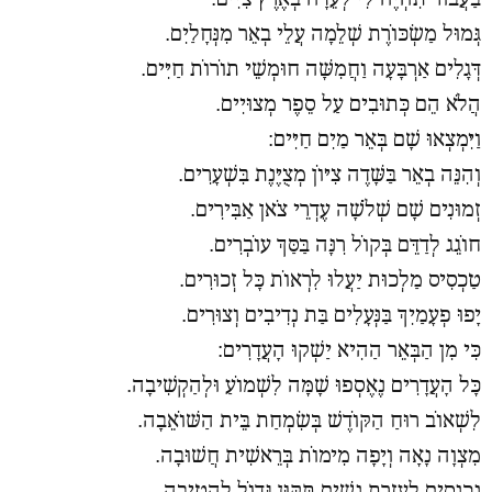
גְּמוּל מַשְׂכּוֹרֶת שְׁלֵמָה עֲלֵי בְאֵר מִנְּחָלַיִם.
דְּגָלִים אַרְבָּעָה וַחֲמִשָּׁה חוּמְשֵׁי תוֹרוֹת חַיִּים.
הֲלֹא הֵם כְּתוּבִים עַל סֵפֶר מְצוּיִים.
וַיִּמְצְאוּ שָׁם בְּאֵר מַיִם חַיִּים:
וְהִנֵּה בְאֵר בַּשָּׁדֶה צִיּוֹן מְצֻיֶּנֶת בִּשְׁעָרִים.
זְמוּנִים שָׁם שְׁלֹשָׁה עֶדְרֵי צֹאן אַבִּירִים.
חוֹגֵג לְדַדֵּם בְּקוֹל רִנָּה בַּסַּךְ עוֹבְרִים.
טַכְסִיס מַלְכוּת יַעֲלוּ לִרְאוֹת כָּל זְכוּרִים.
יָפוּ פְעָמַיִךְ בַּנְּעָלִים בַּת נְדִיבִים וְצוּרִים.
כִּי מִן הַבְּאֵר הַהִיא יַשְׁקוּ הָעֲדָרִים:
כָּל הָעֲדָרִים נֶאֶסְפוּ שָׁמָּה לִשְׁמוֹעַ וּלְהַקְשִׁיבָה.
לִשְׁאוֹב רוּחַ הַקּוֹדֶשׁ בְּשִׂמְחַת בֵּית הַשּׁוֹאֵבָה.
מִצְוָה נָאָה וְיָפָה מִימוֹת בְּרֵאשִׁית חֲשׁוּבָה.
נִכְנָסִים לְעֶזְרַת נָשִׁים תִּקּוּן גָּדוֹל לְהֵטִיבָה.