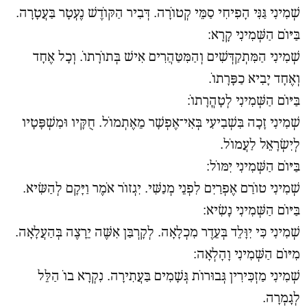
שְׁמִינִי גַּנִּי הָפִיחִי סַמֵּי קְטוֹרָה. דְּבִיר הַקּוֹדֶשׁ נֶעְטָר בַּעֲטָרָה.
בַּיּוֹם הַשְּׁמִינִי קָרָא:
שְׁמִינִי הַמִּתְקַדְּשִׁים וְהַמִּטַּהֲרִים אִישׁ בְּתוֹרָתוֹ. וְכָל אֶחָד
וְאֶחָד יָבִיא כַפָּרָתוֹ.
בַּיּוֹם הַשְּׁמִינִי לְטָהֳרָתוֹ:
שְׁמִינִי זָכָה בִּשְׁבִיעִי בְּאִי־אֶפְשָׁר מֵאֶתְמוֹל. חֻקָּיו וּמִשְׁפָּטָיו
לְיִשְׂרָאֵל לַעֲמוֹל.
בַּיּוֹם הַשְּׁמִינִי יִמּוֹל:
שְׁמִינִי טוֹרַם אֶפְרַיִם לִפְנֵי מְנַשִּׁי. יִגְזוֹר אֹמֶר וַיָּקָם לְהַשִּׂיא.
בַּיּוֹם הַשְּׁמִינִי נָשִׂיא:
שְׁמִינִי כִּי יִוָּלֵד בְּעֵדֶר מִכְלָאָה. לְקָרְבַּן אִשֶּׁה יֵרָצֶה בְּהַעֲלָאָה.
מִיּוֹם הַשְּׁמִינִי וָהָלְאָה:
שְׁמִינִי מַזְכִּירִין גְּבוּרוֹת גְּשָׁמִים בַּעֲתִירָה. נִקְרָא בוֹ הַלֵּל
לְגָמְרָה.