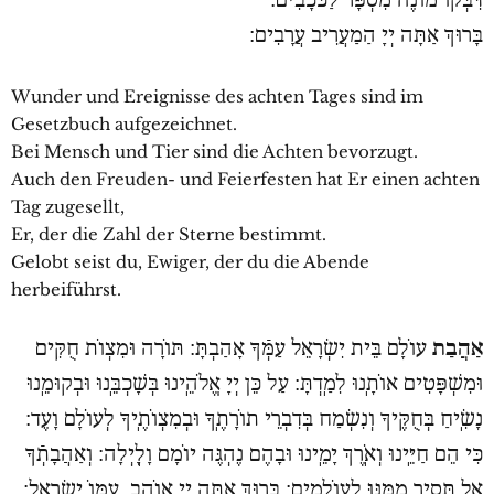
דִּבְּקוֹ מוֹנֶה מִסְפָּר לַכֹּכָבִים.
בָּרוּךְ אַתָּה יְיָ הַמַעֲרִיב עֲרָבִים:
Wunder und Ereignisse des achten Tages sind im
Gesetzbuch aufgezeichnet.
Bei Mensch und Tier sind die Achten bevorzugt.
Auch den Freuden- und Feierfesten hat Er einen achten
Tag zugesellt,
Er, der die Zahl der Sterne bestimmt.
Gelobt seist du, Ewiger, der du die Abende
herbeiführst.
אַהֲבַת
עוֹלָם בֵּית יִשְׂרָאֵל עַמְּֿךָ אָהַבְתָּ: תּוֹרָה וּמִצְוֹת חֻקִּים
וּמִשְׁפָּטִים אוֹתָֽנוּ לִמַֽדְתָּ: עַל כֵּן יְיָ אֱלֹהֵֽינוּ בְּשָׁכְבֵּֽנוּ וּבְקוּמֵֽנוּ
נָשִֽׂיחַ בְּחֻקֶּיךָ וְנִשְׂמַח בְּדִבְרֵי תוֹרָתֶֽךָ וּבְמִצְוֹתֶֽיךָ לְעוֹלָם וָעֶד:
כִּי הֵם חַיֵּֽינוּ וְאֹֽרֶךְ יָמֵֽינוּ וּבָהֶם נֶהְגֶּה יוֹמָם וָלָֽיְלָה: וְאַהֲבָתְֿךָ
אַל תָּסִיר מִמֶּֽנּוּ לְעוֹלָמִים: בָּרוּךְ אַתָּה יְיָ אוֹהֵב, עַמּוֹ יִשְׂרָאֵל: