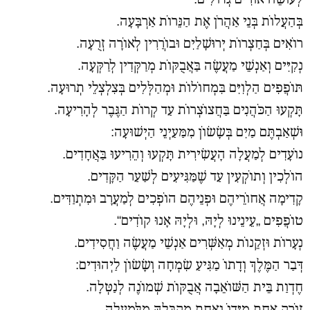
בְּהַעֲלוֹת בְּנֵי אַהֲרֹן אֶת הַנֵּרוֹת אַרְבָּעָה.
רוֹאִים בְּחַצְרוֹת יְרוּשָׁלַיִם וּבוֹרֲרִין לְאוֹרָה זְרֻעָה.
נְקִיִּים וְאַנְשֵׁי מַעֲשֶׂה בַּאֲבֻקּוֹת מְרַקְּדִין לְרַקְּעָה.
תּוֹפֲפִים הַלְוִיִּם בִּמְחוֹלוֹת וּמְהַלְּלִים בְּצִלְצְלֵי תְרוּעָה.
תָּקְעוּ הַכֹּהֲנִים בַּחֲצוֹצְרוֹת עַד קְרוֹת הַגֶּבֶר לְהָרִיעָה.
וּשְׁאַבְתֶּם מַיִם בְּשָׂשׂוֹן מִמַּעַיְנֵי הַיְשׁוּעָה:
נוֹעָדִים לְמַעֲלָה הָעֲשִׂירִית תָּקְעוּ וְהֵרִיעוּ בַּאֲחָדִים.
הוֹלְכִין וְתוֹקְעִין עַד שֶׁמַּגִּיעִים לְשַׁעַר הַקָּדִים.
קָדִימָה אֲחוֹרֵיהֶם וּפְנֵיהֶם הוֹפְכִים לְמַעֲרָב וּמִתְוַדִּים.
טוֹפֲפִים „עֵינֵינוּ לְיָהּ, וּלְיָהּ אָנוּ קוֹדִים“.
נְעָרוֹת וּזְקֵנוֹת מְאַשְּׁרִים אַנְשֵׁי מַעֲשֶׂה וַחֲסִידִים.
דְּבַר הַמֶּלֶךְ וְדָתוֹ מַגִּיעַ שִׂמְחָה וְשָׂשׂוֹן לַיְהוּדִים:
חֶדְוַת בֵּית הַשּׁוֹאֵבָה אֲבֻקּוֹת שְׁמוֹנֶה לְנַטְּלָה.
זוֹרֵק אַחַת מִיָּדוֹ וְאַחַת מְקַבְּלָהּ מִלְּמַעְלָה.