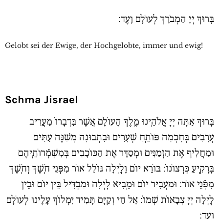
בָּרוּךְ יְיָ הַמְבֹרָךְ לְעוֹלָם וָעֶד:
Gelobt sei der Ewige, der Hochgelobte, immer und ewig!
Schma Jisrael
בָּרוּךְ אַתָּה יְיָ אֱלֹהֵֽינוּ מֶֽלֶךְ הָעוֹלָם אֲשֶׁר בִּדְבָרוֹ מַעֲרִיב
עֲרָבִים בְּחָכְמָה פּוֹתֵֽחַ שְׁעָרִים וּבִתְבוּנָה מְשַׁנֶּה עִתִּים
וּמַחֲלִיף אֶת הַזְּמַנִּים וּמְסַדֵּר אֶת הַכּוֹכָבִים בְּמִשְׁמְֿרוֹתֵֽיהֶם
בָּרָקִֽיעַ כְּרְצוֹנוֹ: בּוֹרֵא יוֹם וָלָֽיְלָה גּוֹלֵל אוֹר מִפְּֿנֵי חֹֽשֶׁךְ וְחֹֽשֶׁךְ
מִפְּֿנֵי אוֹר: וּמַעֲבִיר יוֹם וּמֵֽבִיא לָֽיְלָה וּמַבְדִּיל בֵּין יוֹם וּבֵין
לָֽיְלָה יְיָ צְבָאוֹת שְׁמוֹ: אֵל חַי וְקַיָּם תָּמִיד יִמְלוֹךְ עָלֵֽינוּ לְעוֹלָם
וָעֶד: