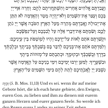
וְאָֽכַלְתָּ וְשָׂבָֽעְתָּ׃ הִשָֽׁמְֿרוּ לָכֶם פֶּן־יִפְתֶּה לְבַבְכֶם וְסַרְתֶּם
וַֽעֲבַדְתֶּם אֱלֹהִים אֲחֵרִים וְהִשְׁתַּֽחֲוִיתֶם לָהֶֽם׃ וְחָרָה אַף־יְיָ
בָּכֶם וְעָצַר אֶת־הַשָּׁמַיִם וְלֹא־יִֽהְיֶה מָטָר וְהָאֲדָמָה לֹא תִתֵּן
אֶת־יְבוּלָהּ וַֽאֲבַדְתֶּם מְהֵרָה מֵעַל הָאָרֶץ הַטֹּבָה אֲשֶׁר יְיָ נֹתֵן
לָכֶֽם׃ וְשַׂמְתֶּם אֶת־דְּבָרַי אֵלֶּה עַל לְבַבְכֶם וְעַל־נַפְשְֿׁכֶם
וּקְשַׁרְתֶּם אֹתָם לְאוֹת עַל־יֶדְכֶם וְהָיוּ לְטֽוֹטָפֹת בֵּין עֵֽינֵיכֶֽם׃
וְלִמַּדְתֶּם אֹתָם אֶת־בְּנֵיכֶם לְדַבֵּר בָּם בְּשִׁבְתְּֿךָ בְּבֵיתֶךָ וּבְלֶכְתְּֿךָ
בַדֶּרֶךְ וּֽבְשָׁכְבְּֿךָ וּבְקוּמֶֽךָ׃ וּכְתַבְתָּם עַל־מְזוּזוֹת בֵּיתֶךָ
וּבִשְׁעָרֶֽיךָ׃ לְמַעַן יִרְבּוּ יְמֵיכֶם וִימֵי בְנֵיכֶם עַל הָֽאֲדָמָה אֲשֶׁר
נִשְׁבַּע יְיָ לַֽאֲבֹֽתֵיכֶם לָתֵת לָהֶם כִּימֵי הַשָּׁמַיִם עַל־הָאָֽרֶץ׃
וְהָיָה (5. B. Mos. 11,13) Und es sei. wenn ihr auf meine
Gebote hört, die ich euch heute gebiete, den Ewigen,
euren Gon. zu lieben und ihm zu dienen mit eurem
ganzen Herzen und eurer ganzen Seele. So werde ich
den Regen eures Landes zu seiner Zeit geben,