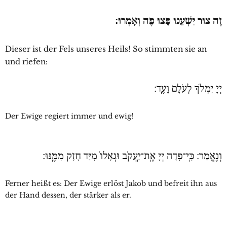
זֶה צוּר יִשְׁעֵנוּ פָּצוּ פֶה וְאָמְרוּ:
Dieser ist der Fels unseres Heils! So stimmten sie an
und riefen:
יְיָ יִמְלֹךְ לְעֹלָם וָעֶֽד׃
Der Ewige regiert immer und ewig!
וְנֶאֱמַר: כִּֽי־פָדָה יְיָ אֶֽת־יַֽעֲקֹב וּגְאָלוֹ מִיַּד חָזָק מִמֶּֽנּוּ׃
Ferner heißt es: Der Ewige erlöst Jakob und befreit ihn aus
der Hand dessen, der stärker als er.