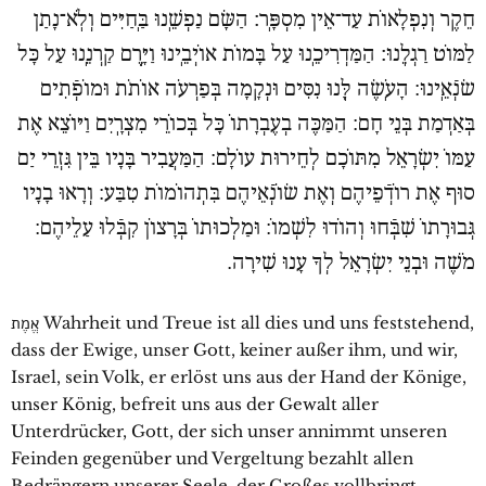
חֵקֶר וְנִפְלָאוֹת עַד־אֵין מִסְפָּֽר׃ הַשָּׂם נַפְשֵֽׁנוּ בַּֽחַיִּים וְלֹֽא־נָתַן
לַמּוֹט רַגְלֵֽנוּ׃ הַמַּדְרִיכֵֽנוּ עַל בָּמוֹת אוֹיְבֵֽינוּ וַיָּֽרֶם קַרְנֵֽנוּ עַל כָּל
שׂנְֿאֵֽינוּ: הָעֹֽשֶׂה לָּֽנוּ נִסִּים וּנְקָמָה בְּפַרְעֹה אוֹתֹת וּמוֹפְֿתִים
בְּאַדְמַת בְּנֵי חָם: הַמַּכֶּה בְעֶבְרָתוֹ כָּל בְּכוֹרֵי מִצְרָֽיִם וַיּוֹצֵא אֶת
עַמּוֹ יִשְׂרָאֵל מִתּוֹכָם לְחֵירוּת עוֹלָם: הַמַּעֲבִיר בָּנָיו בֵּין גִּזְרֵי יַם
סוּף אֶת רוֹדְֿפֵיהֶם וְאֶת שׂוֹנְֿאֵיהֶם בִּתְהוֹמוֹת טִבַּע: וְרָאוּ בָנָיו
גְּבוּרָתוֹ שִׁבְּֿחוּ וְהוֹדוּ לִשְׁמוֹ: וּמַלְכוּתוֹ בְּרָצוֹן קִבְּֿלוּ עַלֵיהֶם:
מֹשֶׁה וּבְנֵי יִשְׂרָאֵל לְךָ עָנוּ שִׁירָה.
אֱמֶת Wahrheit und Treue ist all dies und uns feststehend,
dass der Ewige, unser Gott, keiner außer ihm, und wir,
Israel, sein Volk, er erlöst uns aus der Hand der Könige,
unser König, befreit uns aus der Gewalt aller
Unterdrücker, Gott, der sich unser annimmt unseren
Feinden gegenüber und Vergeltung bezahlt allen
Bedrängern unserer Seele, der Großes vollbringt,