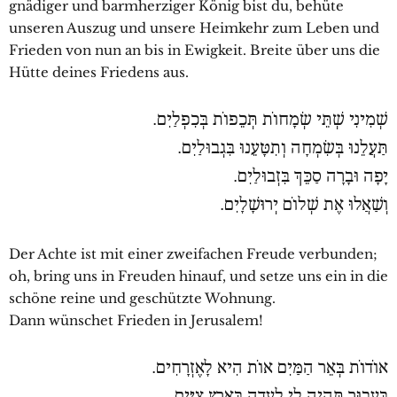
gnädiger und barmherziger König bist du, behüte
unseren Auszug und unsere Heimkehr zum Leben und
Frieden von nun an bis in Ewigkeit. Breite über uns die
Hütte deines Friedens aus.
שְׁמִינִי שְׁתֵּי שְׂמָחוֹת תְּכֵפוֹת בְּכִפְלַיִם.
תַּעֲלֵנוּ בְּשִׂמְחָה וְתִטָּעֵנוּ בִּגְבוּלַיִם.
יָפָה וּבָרָה סַכֵּךְ בִּזְבוּלַיִם.
וְשַׁאֲלוּ אֶת שְׁלוֹם יְרוּשָׁלָיִם.
Der Achte ist mit einer zweifachen Freude verbunden;
oh, bring uns in Freuden hinauf, und setze uns ein in die
schöne reine und geschützte Wohnung.
Dann wünschet Frieden in Jerusalem!
אוֹדוֹת בְּאֵר הַמַּיִם אוֹת הִיא לָאֶזְרָחִים.
בַּעֲבוּר תִּהְיֶה לִי לְעֵדָה בְּאֶרֶץ צִיִּים.