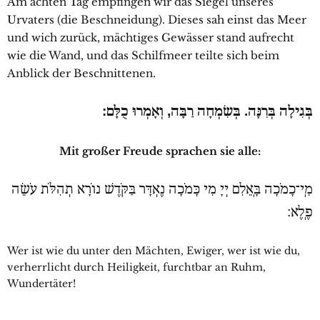
Am achten Tag empfingen wir das Siegel unseres
Urvaters (die Beschneidung). Dieses sah einst das Meer
und wich zurück, mächtiges Gewässer stand aufrecht
wie die Wand, und das Schilfmeer teilte sich beim
Anblick der Beschnittenen.
בְּגִילָה בְּרִנָּה. בְּשִׂמְחָה רַבָּה, וְאָמְרוּ כֻלָּם:
Mit großer Freude sprachen sie alle:
מִֽי־כָמֹכָה בָּֽאֵלִם יְיָ מִי כָּמֹכָה נֶאְדָּר בַּקֹּדֶשׁ נוֹרָא תְהִלֹּת עֹשֵׂה
פֶֽלֶא׃
Wer ist wie du unter den Mächten, Ewiger, wer ist wie du,
verherrlicht durch Heiligkeit, furchtbar an Ruhm,
Wundertäter!