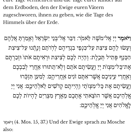
dem Erdboden, den der Ewige euren Vätern
zugeschworen, ihnen zu geben, wie die Tage des
Himmels über der Erde.
וַיֹּאמֶר
יְיָ אֶל־מֹשֶׁה לֵּאמֹֽר׃ דַּבֵּר אֶל־בְּנֵי יִשְׂרָאֵל וְאָֽמַרְתָּ אֲלֵהֶם
וְעָשׂוּ לָהֶם צִיצִת עַל־כַּנְפֵי בִגְדֵיהֶם לְדֹֽרֹתָם וְנָֽתְֿנוּ עַל־צִיצִת
הַכָּנָף פְּתִיל תְּכֵֽלֶת׃ וְהָיָה לָכֶם לְצִיצִת וּרְאִיתֶם אֹתוֹ וּזְכַרְתֶּם
אֶת־כָּל־מִצְוֹת יְיָ וַֽעֲשִׂיתֶם אֹתָם וְלֹֽא־תָתוּרוּ אַֽחֲרֵי לְבַבְכֶם
וְאַֽחֲרֵי עֵֽינֵיכֶם אֲשֶׁר־אַתֶּם זֹנִים אַֽחֲרֵיהֶֽם׃ לְמַעַן תִּזְכְּֿרוּ
וַֽעֲשִׂיתֶם אֶת כָּל־מִצְוֹתָי וִֽהְיִיתֶם קְדֹשִׁים לֵאלֹֽהֵיכֶֽם׃ אֲנִי יְיָ
אֱלֹֽהֵיכֶם אֲשֶׁר הוֹצֵאתִי אֶתְכֶם מֵאֶרֶץ מִצְרַיִם לִֽהְיוֹת לָכֶם
לֵֽאֱלֹהִים אֲנִי יְיָ אֱלֹֽהֵיכֶֽם׃
וַיֹּאמֶר (4. Mos. 15, 37.) Und der Ewige sprach zu Mosche
also: