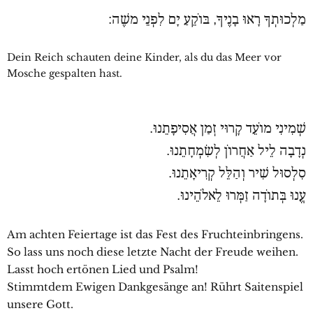
מַלְכוּתְךָ רָאוּ בָנֶיךָ, בּוֹקֵעַ יָם לִפְנֵי משֶׁה:
Dein Reich schauten deine Kinder, als du das Meer vor
Mosche gespalten hast.
שְׁמִינִי מוֹעֵד קָרוּי זְמַן אֲסִיפָתֵנוּ.
נְדָבָה לֵיל אַחֲרוֹן לְשִׂמְחָתֵנוּ.
סִלְסוּל שִׁיר וְהַלֵּל קְרִיאָתֵנוּ.
עֱנוּ בְּתוֹדָה זַמְּרוּ לֵאלֹהֵינוּ.
Am achten Feiertage ist das Fest des Fruchteinbringens.
So lass uns noch diese letzte Nacht der Freude weihen.
Lasst hoch ertönen Lied und Psalm!
Stimmtdem Ewigen Dankgesänge an! Rührt Saitenspiel
unsere Gott.