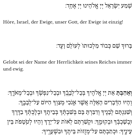
שְׁמַע יִשְׂרָאֵל יְיָ אֱלֹהֵינוּ יְיָ אֶחָֽד׃
Höre, Israel, der Ewige, unser Gott, der Ewige ist einzig!
בָּרוּךְ שֵׁם כְּבוֹד מַלְכוּתוֹ לְעוֹלָם וָעֶד:
Gelobt sei der Name der Herrlichkeit seines Reiches immer
und ewig.
וְאָהַבְתָּ
אֵת יְיָ אֱלֹהֶיךָ בְּכָל־לְבָֽבְֿךָ וּבְכָל־נַפְשְֿׁךָ וּבְכָל־מְאֹדֶֽךָ׃
וְהָיוּ הַדְּֿבָרִים הָאֵלֶּה אֲשֶׁר אָֽנֹכִי מְצַוְךָ הַיּוֹם עַל־לְבָבֶֽךָ׃
וְשִׁנַּנְתָּם לְבָנֶיךָ וְדִבַּרְתָּ בָּם בְּשִׁבְתְּֿךָ בְּבֵיתֶךָ וּבְלֶכְתְּֿךָ בַדֶּרֶךְ
וּֽבְשָׁכְבְּֿךָ וּבְקוּמֶֽךָ׃ וּקְשַׁרְתָּם לְאוֹת עַל־יָדֶךָ וְהָיוּ לְטֹֽטָפֹת בֵּין
עֵינֶֽיךָ׃ וּכְתַבְתָּם עַל־מְזֻזוֹת בֵּיתֶךָ וּבִשְׁעָרֶֽיךָ׃