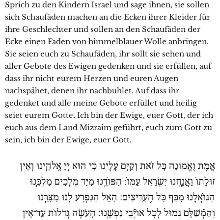
Sprich zu den Kindern Israel und sage ihnen, sie sollen
sich Schaufäden machen an die Ecken ihrer Kleider für
ihre Geschlechter und sollen an den Schaufäden der
Ecke einen Faden von himmelblauer Wolle anbringen.
Sie seien euch zu Schaufäden, ihr sollt sie sehen und
aller Gebote des Ewigen gedenken und sie erfüllen, auf
dass ihr nicht eurem Herzen und euren Augen
nachspähet, denen ihr nachbuhlet. Auf dass ihr
gedenket und alle meine Gebote erfüllet und heilig
seiet eurem Gotte. Ich bin der Ewige, euer Gott, der ich
euch aus dem Land Mizraim geführt, euch zum Gott zu
sein, ich bin der Ewige, euer Gott.
אֱמֶת וֶאֱמוּנָה כָּל זֹאת וְקַיָּם עָלֵֽינוּ כִּי הוּא יְיָ אֱלֹהֵֽינוּ וְאֵין
זוּלָתוֹ וַאֲנַֽחְנוּ יִשְׂרָאֵל עַמּוֹ: הַפּוֹדֵֽנוּ מִיַּד מְלָכִים מַלְכֵּֽנוּ
הַגּוֹאֲלֵֽנוּ מִכַּף כָּל הֶעָרִיצִים: הָאֵל הַנִּפְרָע לָֽנוּ מִצָּרֵֽנוּ
וְהַמְֿשַׁלֵּם גְּמוּל לְכָל אוֹיְֿבֵי נַפְשֵֽׁנוּ: הָעֹשֶׂה גְדֹלוֹת עַד־אֵין