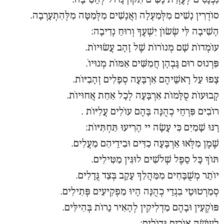
סוֹדְרִין נָשִׁים מִלְּמַעְלָה וַאֲנָשִׁים מִלְּמַטָּה מִלְּהִתְעָרְבָה.
הָשִׁיבָה לִּי שְׂשׂוֹן יִשְׁעֶךָ וְרוּחַ נְדִיבָה:
עוֹמְדוֹת שָׁם מְנוֹרוֹת שֶׁל זָהָב עֲשׂוּיוֹת.
פִּרְנוּס רוּם גָּבְהָן חֲמִשִּׁים אַמּוֹת מְנוּיוֹ.
צָפוּ עַל רָאשֵׁיהֶם אַרְבָּעָה סְפָלִים זְהָבִיּוֹת.
קְבוּעוֹת סֻלָּמוֹת אַרְבָּעָה לְכָל אַחַת אֲחוּיוֹת.
רוֹבִים פִּרְחֵי כְהֻנָּה בָּהֶם עוֹלִים עֲלִיּוֹת .
רָנּוּ שָׁמַיִם כִּי עָשָׂה יי הָרִיעוּ תַּחְתִּיּוֹת:
שֶׁמֶן מִלְּאוּ אַרְבָּעָה כַדִּים וּבִידֵיהַם מַעֲלִים.
תּוֹךְ כָּל סֵפֶל שְׁלֹשִׁים לוּגִּין מַטִּילִים.
יוֹתֵר מְשֻׁבָּחִים מִמַּהֲלַךְ עָקֵב בְּצַד גֻּדָלִים.
סְמַרְטוּטֵי בִגְדֵי כְהֻנָּה הָיוּ מַפְקִיעִים פְּתִילִים.
פּוֹקְעִין וּבָהֶם מַדְלִיקִין לְהָאִיר נֵרוֹת בְּהִילִּים.
לְעוֹשֵׂה אוֹרִים גְּדוֹלִים: