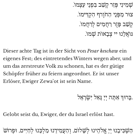
שְׁמִינִי פְּזַר קְשַׁב בִּפְנֵי עַצְמוֹ.
צוּר מִפְּנֵי הַחֹוֶרף הִקְדִּימוֹ.
קְשַׁב פָּזֻר רַחֲמִים לְרַחֲמוֹ.
גּוֹאֲלֵנוּ יי צְבָאוֹת שְׁמוֹ.
Dieser achte Tag ist in der Sicht von
Pesar keschaw
ein
eigenes Fest; des eintretendes Winters wegen aber, und
um das zerstreute Volk zu schonen, hat es der gütige
Schöpfer früher zu feiern angeordnet. Er ist unser
Erlöser, Ewiger Zewa’ot ist sein Name.
.בָּרוּךְ אַתָּה יְיָ גָּאַל יִשְׂרָאֵל
Gelobt seist du, Ewiger, der du Israel erlöst hast.
הַשְׁכִּיבֵנוּ יְיָ אֱלֹהֵינוּ לְשָׁלוֹם, וְהַעֲמִידֵנוּ מַלְכֵּנוּ לְחַיִּים, וּפְרוֹשֹ