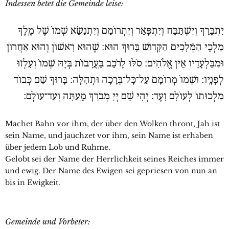
Indessen betet die Gemeinde leise:
יִתְבָּרַךְ וְיִשְׁתַּבַּח וְיִתְפָּאַר וְיִתְרוֹמַם וְיִתְנַשֵּׂא שְׁמוֹ שֶׁל מֶֽלֶךְ
מַלְכֵי הַמְּֿלָכִים הַקָּדוֹשׁ בָּרוּךְ הוּא: שֶׁהוּא רִאשׁוֹן וְהוּא אַחֲרוֹן
וּמִבַּלְעָדָיו אֵין אֱלֹהִים: סֹלּוּ לָֽרֹכֵב בָּֽעֲרָבוֹת בְּיָהּ שְׁמוֹ וְעִלְזוּ
לְפָנָֽיו׃ וּשְׁמוֹ מְרוֹמָם עַל־כָּל־בְּרָכָה וּתְהִלָּה: בָּרוּךְ שֵׁם כְּבוֺד
מַלְכוּתוֺ לְעוֺלָם וָעֶד׃ יְהִי שֵׁם יְיָ מְבֹרָךְ מֵֽעַתָּה וְעַד־עוֹלָֽם׃
Machet Bahn vor ihm, der über den Wolken thront, Jah ist
sein Name, und jauchzet vor ihm, sein Name ist erhaben
über jedem Lob und Ruhme.
Gelobt sei der Name der Herrlichkeit seines Reiches immer
und ewig. Der Name des Ewigen sei gepriesen von nun an
bis in Ewigkeit.
Gemeinde und Vorbeter: