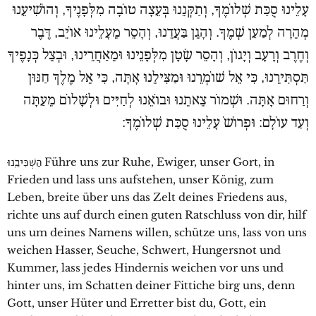
עָלֵינוּ סֻכַּת שְׁלוֹמֶךָ, וְתַקְּנֵנוּ בְּעֵצָה טוֹבָה מִלְּפָנֶיךָ, וְהוֹשִׁיעֵנוּ
מְהֵרָה לְמַעַן שְׁמֶךָ. וְהָגֵן בַּעֲדֵנוּ, וְהָסֵר מֵעָלֵינוּ אוֹיֵב, דֶּבֶר
וְחֶרֶב וְרָעָב וְיָגוֹן, וְהָסֵר שָׂטָן מִלְּפָנֵינוּ וּמֵאַחֲרֵינוּ, וּבְצֵל כְּנָפֶיךָ
תַּסְתִּירֵנוּ, כִּי אֵל שׁוֹמְרֵנוּ וּמַצִּילֵנוּ אָתָּה, כִּי אֵל מֶלֶךְ חַנּוּן
וְרַחוּם אָתָּה. וּשְׁמוֹר צֵאתֵנוּ וּבוֹאֵנוּ לְחַיִּים וּלְשָׁלוֹם מֵעַתָּה
וְעַד עוֹלָם: וּפְרוֹשֹ עָלֵינוּ סֻכַּת שְׁלוֹמֶךָ:
הַשְׁכִּיבֵֽנוּ Führe uns zur Ruhe, Ewiger, unser Gort, in
Frieden und lass uns aufstehen, unser König, zum
Leben, breite über uns das Zelt deines Friedens aus,
richte uns auf durch einen guten Ratschluss von dir, hilf
uns um deines Namens willen, schütze uns, lass von uns
weichen Hasser, Seuche, Schwert, Hungersnot und
Kummer, lass jedes Hindernis weichen vor uns und
hinter uns, im Schatten deiner Fittiche birg uns, denn
Gott, unser Hüter und Erretter bist du, Gott, ein