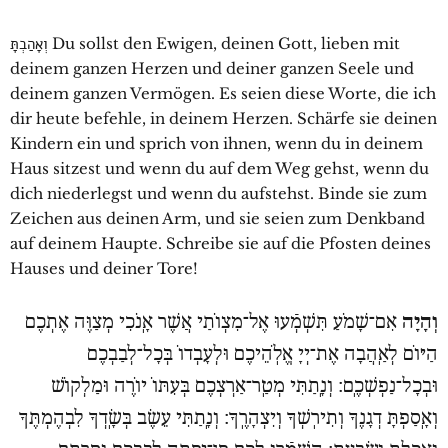
וְאָהַבְתָּ Du sollst den Ewigen, deinen Gott, lieben mit
deinem ganzen Herzen und deiner ganzen Seele und
deinem ganzen Vermögen. Es seien diese Worte, die ich
dir heute befehle, in deinem Herzen. Schärfe sie deinen
Kindern ein und sprich von ihnen, wenn du in deinem
Haus sitzest und wenn du auf dem Weg gehst, wenn du
dich niederlegst und wenn du aufstehst. Binde sie zum
Zeichen aus deinen Arm, und sie seien zum Denkband
auf deinem Haupte. Schreibe sie auf die Pfosten deines
Hauses und deiner Tore!
וְהָיָה
אִם־שָׁמֹעַ תִּשְׁמְֿעוּ אֶל־מִצְוֹתַי אֲשֶׁר אָֽנֹכִי מְצַוֶּה אֶתְכֶם
הַיּוֹם לְאַֽהֲבָה אֶת־יְיָ אֱלֹֽהֵיכֶם וּלְעָבְדוֹ בְּכָל־לְבַבְכֶם
וּבְכָל־נַפְשְׁכֶֽם׃ וְנָֽתַתִּי מְטַֽר־אַרְצְכֶם בְּעִתּוֹ יוֹרֶה וּמַלְקוֹשׁ
וְאָֽסַפְתָּ דְגָנֶךָ וְתִירֽשְׁךָ וְיִצְהָרֶֽךָ׃ וְנָֽתַתִּי עֵשֶׂב בְּשָֽׂדְךָ לִבְהֶמְתֶּךָ