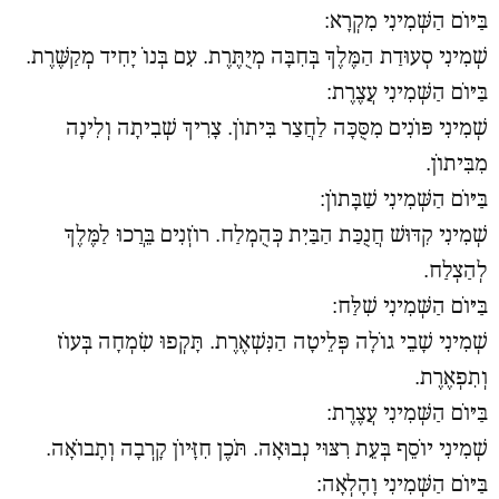
בַּיּוֹם הַשְּׁמִינִי מִקְרָא:
שְׁמִינִי סְעוּדַת הַמֶּלֶךְ בְּחִבָּה מְיֻתֶּרֶת. עִם בְּנוֹ יָחִיד מְקַשֶּׁרֶת.
בַּיּוֹם הַשְּׁמִינִי עֲצֶרֶת:
שְׁמִינִי פּוֹנִים מִסֻּכָּה לַחֲצַר בִּיתוֹן. צָרִיךְ שְׁבִיתָה וְלִינָה
מִבִּיתוֹן.
בַּיּוֹם הַשְּׁמִינִי שַׁבָּתוֹן:
שְׁמִינִי קִדּוּשׁ חֲנֻכַּת הַבַּיִת כְּהֻמְלַח. רוֹזְנִים בֵּרֲכוּ לַמֶּלֶךְ
לְהַצְלַח.
בַּיּוֹם הַשְּׁמִינִי שִׁלַּח:
שְׁמִינִי שָׁבֵי גוֹלָה פְּלֵיטָה הַנִּשְׁאֶרֶת. תָּקְפוּ שִׂמְחָה בְּעוֹז
וְתִפְאֶרֶת.
בַּיּוֹם הַשְּׁמִינִי עֲצֶרֶת:
שְׁמִינִי יוֹסֵף בְּעֵת רִצּוּי נְבוּאָה. תֹּכֶן חִזָּיוֹן קָרְבָה וְתָבוֹאָה.
בַּיּוֹם הַשְּׁמִינִי וָהָלְאָה: