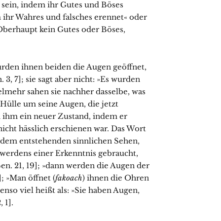
sein, indem ihr Gutes und Böses
m ihr Wahres und falsches erennet« oder
 Oberhaupt kein Gutes oder Böses,
wurden ihnen beiden die Augen geöffnet,
 3, 7]; sie sagt aber nicht: »Es wurden
elmehr sahen sie nachher dasselbe, was
 Hülle um seine Augen, die jetzt
in ihm ein neuer Zustand, indem er
 nicht hässlich erschienen war. Das Wort
n dem entstehenden sinnlichen Sehen,
werdens einer Erkenntnis gebraucht,
Gen. 21, 19]; »dann werden die Augen der
5]; »Man öffnet (
fakoach
) ihnen die Ohren
enso viel heißt als: »Sie haben Augen,
 1].