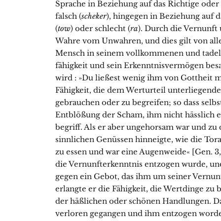
Sprache in Beziehung auf das Richtige oder 
falsch (
scheker
), hin­gegen in Beziehung auf d
(
tow
) oder schlecht (
ra
). Durch die Vernunft
Wahre vom Unwahren, und dies gilt von all
Mensch in seinem vollkommenen und tadell
fähigkeit und sein Erkenntnisvermögen bes
wird : »Du ließest wenig ihm von Gottheit ma
Fähigkeit, die dem Wert­urteil unterliegend
gebrauchen oder zu begreifen; so dass selbst
Entblößung der Scham, ihm nicht hässlich er
begriff. Als er aber ungehor­sam war und zu
sinnlichen Genüssen hinneigte, wie die Tora
zu essen und war eine Augenweide« [Gen. 3, 
die Vernunft­erkenntnis entzogen wurde, un
gegen ein Gebot, das ihm um seiner Vernun
erlangte er die Fähigkeit, die Wertdinge zu
der häß­lichen oder schönen Handlungen. Da
verloren gegangen und ihm entzogen worden