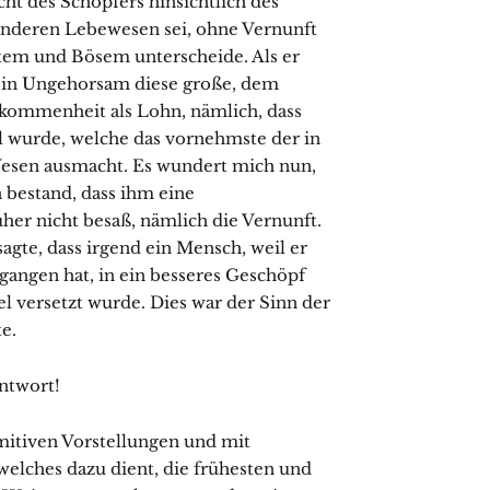
ht des Schöpfers hinsichtlich des
 anderen Lebewesen sei, ohne Vernunft
em und Bösem unterscheide. Als er
ein Ungehor­sam diese große, dem
ommenheit als Lohn, nämlich, dass
il wurde, welche das vornehmste der in
 Wesen ausmacht. Es wundert mich nun,
 bestand, dass ihm eine
her nicht besaß, nämlich die Vernunft.
sagte, dass irgend ein Mensch, weil er
angen hat, in ein besseres Geschöpf
l versetzt wurde. Dies war der Sinn der
te.
ntwort!
imitiven Vorstellungen und mit
 welches dazu dient, die frühesten und