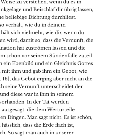
r Weise zu verstehen, wenn du es in
kgelage und Beischlaf dir übrig lassen,
e beliebige Dichtung durchliest.
so verhält, wie du in deinem
rhält sich vielmehr, wie dir, wenn du
en wird, damit so, dass die Vernunft, die
ation hat zuströmen lassen und die
m schon vor seinem Sündenfalle zuteil
en ein Ebenbild und ein Gleichnis Gottes
t mit ihm und gab ihm ein Gebot, wie
, 16], das Gebot erging aber nicht an die
h seine Vernunft unterscheidet der
d diese war in ihm in seinem
orhanden. In der Tat werden
 ausgesagt, die dem Werturteile
len Dingen. Man sagt nicht: Es ist schön,
hässlich, dass die Erde flach ist,
lsch. So sagt man auch in unserer