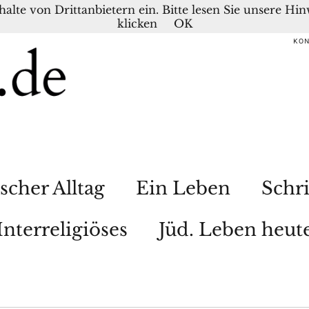
nhalte von Drittanbietern ein. Bitte lesen Sie unsere H
klicken
OK
KO
scher Alltag
Ein Leben
Schri
Interreligiöses
Jüd. Leben heut