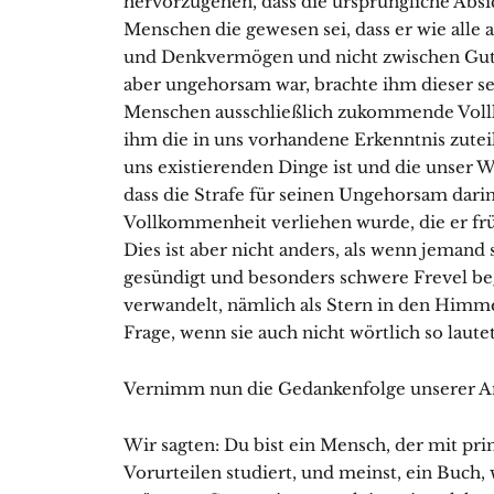
hervorzugehen, dass die ursprüngliche Absic
Menschen die gewesen sei, dass er wie alle
und Denk­vermögen und nicht zwischen Gut
aber ungehorsam war, brachte ihm dieser s
Menschen ausschließlich zukommende Vollk
ihm die in uns vor­handene Erkenntnis zute
uns existierenden Dinge ist und die unser
dass die Strafe für seinen Ungehorsam darin
Vollkommenheit verliehen wurde, die er frü
Dies ist aber nicht anders, als wenn jemand 
gesündigt und besonders schwere Frevel beg
verwandelt, nämlich als Stern in den Himme
Frage, wenn sie auch nicht wörtlich so laute
Vernimm nun die Gedankenfolge unserer A
Wir sagten: Du bist ein Mensch, der mit pr
Vorurteilen studiert, und meinst, ein Buch,