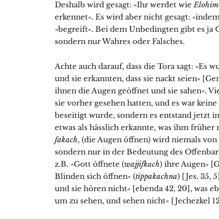
Deshalb wird gesagt: »Ihr werdet wie
Elohim
erkennet«. Es wird aber nicht gesagt: »inde
»begreift«. Bei dem Unbedingten gibt es ja
sondern nur Wahres oder Falsches.
Achte auch darauf, dass die Tora sagt: »Es 
und sie erkannten, dass sie nackt seien« [Gen.
ihnen die Augen geöffnet und sie sahen«. Vi
sie vorher gesehen hatten, und es war keine
beseitigt wurde, sondern es entstand jetzt 
etwas als hässlich er­kannte, was ihm früher
fakach
, (die Augen öffnen) wird niemals vo
sondern nur in der Bedeutung des Offenbar
z.B. »Gott öffnete (
wajjifkach
) ihre Augen« [
Blinden sich öffnen« (
tippa­kachna
) [Jes. 35, 
und sie hören nicht« [ebenda 42, 20], was eb
um zu sehen, und sehen nicht« [Jechezkel 12,