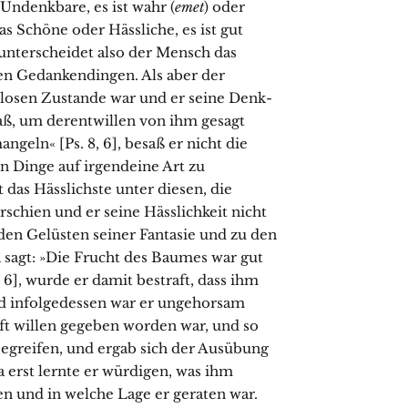
Undenk­bare, es ist wahr (
emet
) oder
as Schöne oder Hässliche, es ist gut
 unter­scheidet also der Mensch das
en Gedankendingen. Als aber der
osen Zustande war und er seine Denk­
aß, um derentwillen von ihm gesagt
ngeln« [Ps. 8, 6], besaß er nicht die
en Dinge auf irgendeine Art zu
 das Hässlichste unter diesen, die
schien und er seine Hässlichkeit nicht
 den Gelüsten seiner Fantasie und zu den
 sagt: »Die Frucht des Baumes war gut
6], wurde er damit bestraft, dass ihm
d infolgedessen war er un­gehorsam
ft willen gegeben worden war, und so
 begreifen, und ergab sich der Ausübung
 erst lernte er würdigen, was ihm
 und in welche Lage er geraten war.