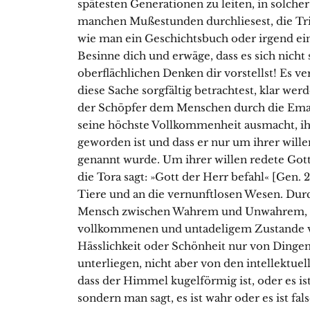
spätesten Generationen zu leiten, in solche
manchen Mußestunden durchliesest, die Trin
wie man ein Geschichtsbuch oder irgend ein
Besinne dich und erwäge, dass es sich nicht 
oberflächlichen Denken dir vorstellst! Es ve
diese Sache sorgfältig betrachtest, klar werd
der Schöpfer dem Menschen durch die Eman
seine höchste Vollkommenheit ausmacht, ih
ge­worden ist und dass er nur um ihrer will
genannt wurde. Um ihrer willen redete Got
die Tora sagt: »Gott der Herr befahl« [Gen. 2
Tiere und an die vernunftlosen Wesen. Durc
Mensch zwischen Wahrem und Unwahrem, un
vollkommenen und untadeligem Zustande v
Hässlichkeit oder Schönheit nur von Dingen
unterliegen, nicht aber von den intellektuel
dass der Himmel kugel­förmig ist, oder es ist 
sondern man sagt, es ist wahr oder es ist fa