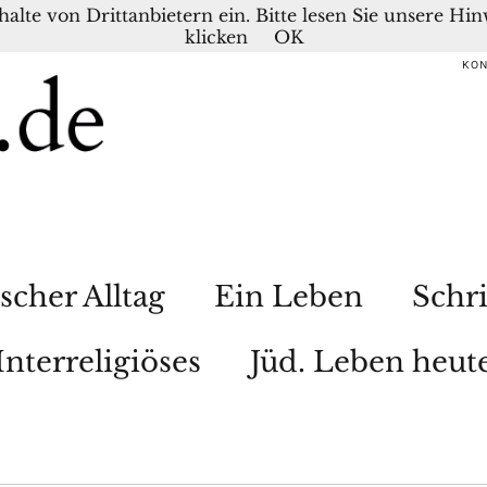
nhalte von Drittanbietern ein. Bitte lesen Sie unsere H
klicken
OK
KO
scher Alltag
Ein Leben
Schri
Interreligiöses
Jüd. Leben heut