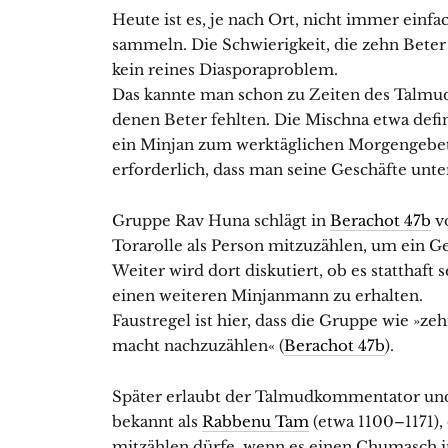
Heute ist es, je nach Ort, nicht immer einfa
sammeln. Die Schwierigkeit, die zehn Bet
kein reines Diasporaproblem.
Das kannte man schon zu Zeiten des Talmud
denen Beter fehlten. Die Mischna etwa defini
ein Minjan zum werktäglichen Morgengeb
erforderlich, dass man seine Geschäfte unt
Gruppe Rav Huna schlägt in
Berachot 47b
v
Torarolle als Person mitzuzählen, um ein 
Weiter wird dort diskutiert, ob es statthaft 
einen weiteren Minjanmann zu erhalten.
Faustregel ist hier, dass die Gruppe wie »ze
macht nachzuzählen« (
Berachot 47b
).
Später erlaubt der Talmudkommentator und
bekannt als
Rabbenu Tam
(etwa 1100–1171),
mitzählen dürfe, wenn es einen Chumasch 