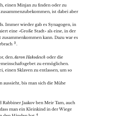
ch, einen Minjan zu finden oder zu
er zusammenzubekommen, ist dabei aber
s. Immer wieder gab es Synagogen, in
ert eine »Große Stadt« als eine, in der
et zusammenkommen kann. Dazu war es
3
erbrach
.
or, den
Aaron Hakodesch
oder die
Gemeinschaftsgebet zu ermöglichen.
sei, einen Sklaven zu entlassen, um so
hn aussieht, bis man sich die Mühe
 Rabbiner Jaakov ben Meir Tam, auch
 dass man ein Kleinkind in der Wiege
4
in den Händen hat
.