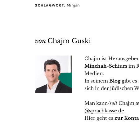
Minjan
SCHLAGWORT:
von
Chajm Guski
Chajm ist Herausgebe
Minchah-Schiurs
im R
Medien.
In seinem
Blog
gibt es
sich in der jüdischen We
Man kann/
soll
Chajm a
@sprachkasse.de
.
Hier geht es
zur Konta