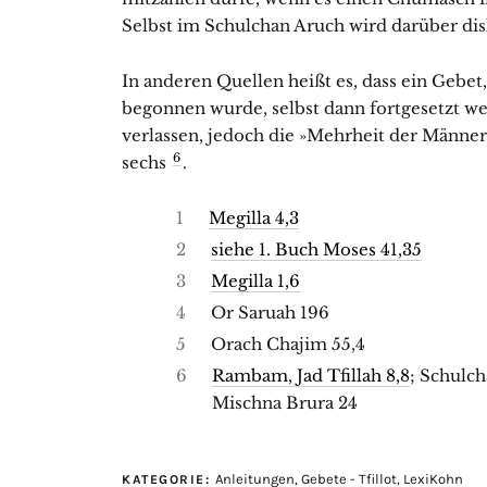
Selbst im Schulchan Aruch wird darüber dis
In anderen Quellen heißt es, dass ein Gebe
begonnen wurde, selbst dann fortgesetzt w
verlassen, jedoch die »Mehrheit der Männe
6
sechs
.
1
Megilla 4,3
2
siehe 1. Buch Moses 41,35
3
Megilla 1,6
4
Or Saruah 196
5
Orach Chajim 55,4
6
Rambam, Jad Tfillah 8,8
; Schulc
Mischna Brura 24
Anleitungen
,
Gebete - Tfillot
,
LexiKohn
KATEGORIE: