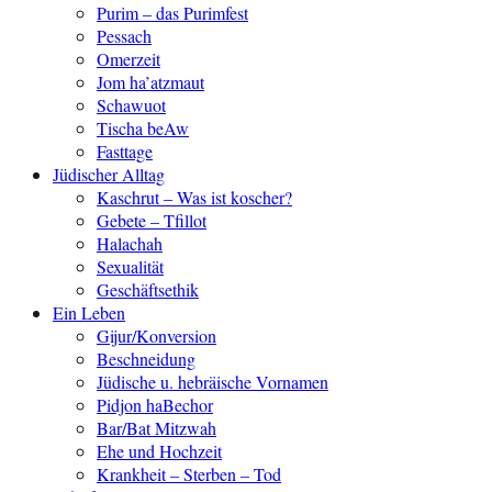
Purim – das Purimfest
Pessach
Omerzeit
Jom ha’atzmaut
Schawuot
Tischa beAw
Fasttage
Jüdischer Alltag
Kaschrut – Was ist koscher?
Gebete – Tfillot
Halachah
Sexualität
Geschäftsethik
Ein Leben
Gijur/Konversion
Beschneidung
Jüdische u. hebräische Vornamen
Pidjon haBechor
Bar/Bat Mitzwah
Ehe und Hochzeit
Krankheit – Sterben – Tod