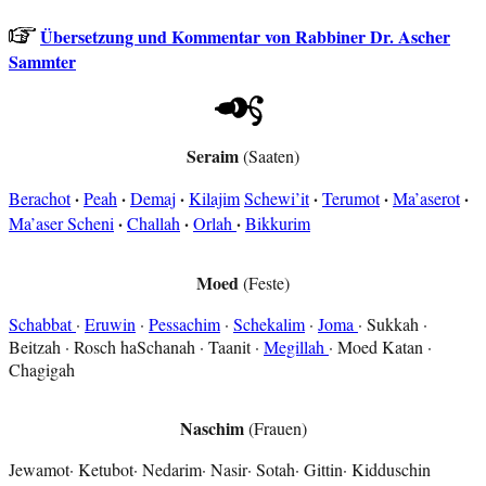
Übersetzung und Kommentar von Rabbiner Dr. Ascher
Sammter
Seraim
(Saaten)
·
·
·
·
·
·
Berachot
Peah
Demaj
Kilajim
Schewi’it
Terumot
Ma’aserot
·
·
·
Ma’aser Scheni
Challah
Orlah
Bikkurim
Moed
(Feste)
Schabbat
·
Eruwin
·
Pessachim
·
Schekalim
·
Joma
· Sukkah ·
Beitzah · Rosch haSchanah · Taanit ·
Megillah
· Moed Katan ·
Chagigah
Naschim
(Frauen)
Jewamot· Ketubot· Nedarim· Nasir· Sotah· Gittin· Kidduschin