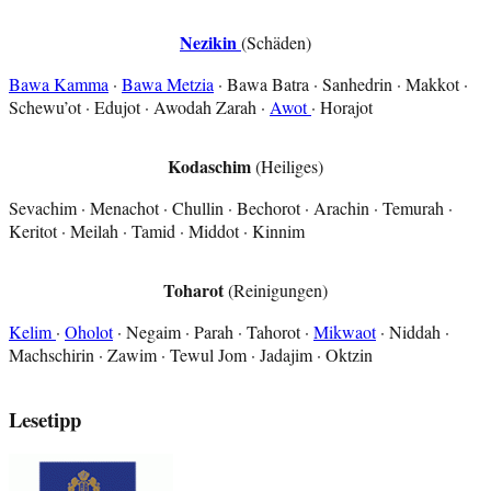
Nezikin
(Schäden)
Bawa Kamma
·
Bawa Metzia
· Bawa Batra · Sanhedrin · Makkot ·
Schewu’ot · Edujot · Awodah Zarah ·
Awot
· Horajot
Kodaschim
(Heiliges)
Sevachim · Menachot · Chullin · Bechorot · Arachin · Temurah ·
Keritot · Meilah · Tamid · Middot · Kinnim
Toharot
(Reinigungen)
Kelim
·
Oholot
· Negaim · Parah · Tahorot ·
Mikwaot
· Niddah ·
Machschirin · Zawim · Tewul Jom · Jadajim · Oktzin
Lesetipp