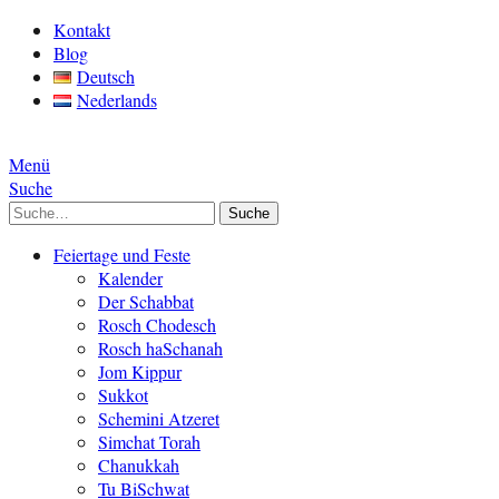
Kontakt
Blog
Deutsch
Nederlands
Menü
Suche
Suche
Feiertage und Feste
Kalender
Der Schabbat
Rosch Chodesch
Rosch haSchanah
Jom Kippur
Sukkot
Schemini Atzeret
Simchat Torah
Chanukkah
Tu BiSchwat