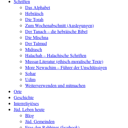
Schriften
Das Alphabet
Hebräisch
Die Torah
Zum Wochenabschnitt (Auslegungen)
Der Tanach – die hebräische Bibel
Die Mischna
Der Talmud
Midrasch
Halachah – Halachische Schriften
Mussar-Literatur (ethisch-moralische Texte)
More Newuchim – Führer der Unschlüssigen
Sohar
Udim
Weiterverwenden und mitmachen
Orte
Geschichte
Interreligiöses
Jüd. Leben heute
Blog
Jüd. Gemeinden
Frag den Rabbiner (facebook)