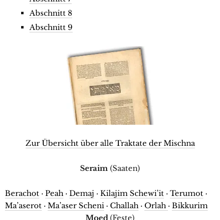
Abschnitt 8
Abschnitt 9
Zur Übersicht über alle Traktate der Mischna
Seraim
(Saaten)
Berachot
·
Peah
·
Demaj
·
Kilajim
Schewi’it
·
Terumot
·
Ma’aserot
·
Ma’aser Scheni
·
Challah
·
Orlah
·
Bikkurim
Moed
(Feste)