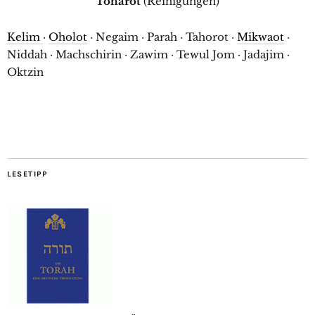
Toharot
(Reinigungen)
Kelim
·
Oholot
· Negaim · Parah · Tahorot ·
Mikwaot
·
Niddah · Machschirin · Zawim · Tewul Jom · Jadajim ·
Oktzin
LESETIPP