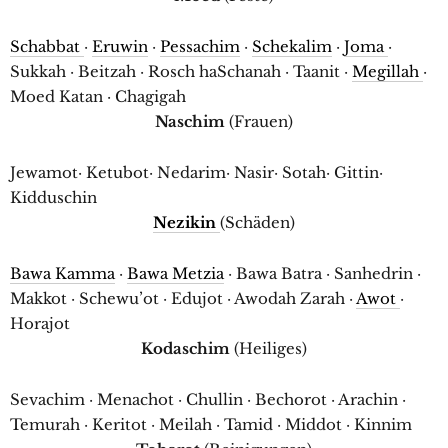
Schabbat
·
Eruwin
·
Pessachim
·
Schekalim
·
Joma
·
Sukkah · Beitzah · Rosch haSchanah · Taanit ·
Megillah
·
Moed Katan · Chagigah
Naschim
(Frauen)
Jewamot· Ketubot· Nedarim· Nasir· Sotah· Gittin·
Kidduschin
Nezikin
(Schäden)
Bawa Kamma
·
Bawa Metzia
· Bawa Batra · Sanhedrin ·
Makkot · Schewu’ot · Edujot · Awodah Zarah ·
Awot
·
Horajot
Kodaschim
(Heiliges)
Sevachim · Menachot · Chullin · Bechorot · Arachin ·
Temurah · Keritot · Meilah · Tamid · Middot · Kinnim