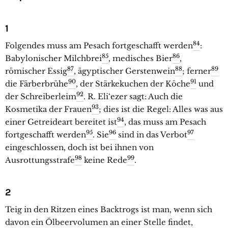
1
84
Folgendes muss am Pesach fortgeschafft werden
:
85
86
Babylonischer Milchbrei
, medisches Bier
,
87
88
89
römischer Essig
, ägyptischer Gerstenwein
; ferner
90
91
die Färberbrühe
, der Stärkekuchen der Köche
und
92
der Schreiberleim
. R. Eli‘ezer sagt: Auch die
93
Kosmetika der Frauen
; dies ist die Regel: Alles was aus
94
einer Getreideart bereitet ist
, das muss am Pesach
95
96
97
fortgeschafft werden
. Sie
sind in das Verbot
eingeschlossen, doch ist bei ihnen von
98
99
Ausrottungsstrafe
keine Rede
.
2
Teig in den Ritzen eines Backtrogs ist man, wenn sich
davon ein Ölbeervolumen an einer Stelle findet,