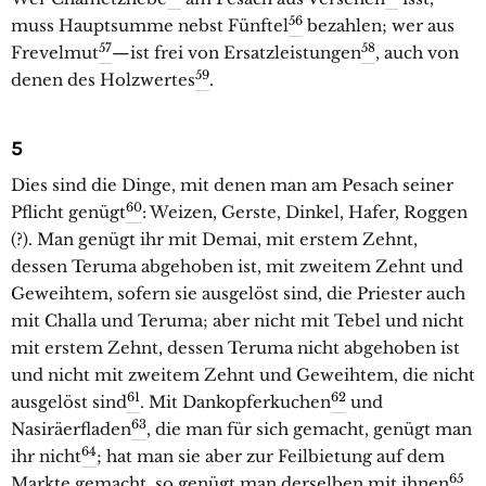
56
muss Hauptsumme nebst Fünftel
bezahlen; wer aus
57
58
Frevelmut
—ist frei von Ersatzleistungen
, auch von
59
denen des Holzwertes
.
5
Dies sind die Dinge, mit denen man am Pesach seiner
60
Pflicht genügt
: Weizen, Gerste, Dinkel, Hafer, Roggen
(?). Man genügt ihr mit Demai, mit erstem Zehnt,
dessen Teruma abgehoben ist, mit zweitem Zehnt und
Geweihtem, sofern sie ausgelöst sind, die Priester auch
mit Challa und Teruma; aber nicht mit Tebel und nicht
mit erstem Zehnt, dessen Teruma nicht abgehoben ist
und nicht mit zweitem Zehnt und Geweihtem, die nicht
61
62
ausgelöst sind
. Mit Dankopferkuchen
und
63
Nasiräerfladen
, die man für sich gemacht, genügt man
64
ihr nicht
; hat man sie aber zur Feilbietung auf dem
65
Markte gemacht, so genügt man derselben mit ihnen
.