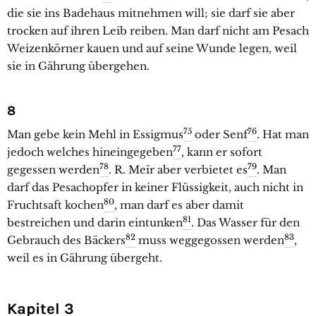
die sie ins Badehaus mitnehmen will; sie darf sie aber
trocken auf ihren Leib reiben. Man darf nicht am Pesach
Weizenkörner kauen und auf seine Wunde legen, weil
sie in Gährung übergehen.
8
75
76
Man gebe kein Mehl in Essigmus
oder Senf
. Hat man
77
jedoch welches hineingegeben
, kann er sofort
78
79
gegessen werden
. R. Meïr aber verbietet es
. Man
darf das Pesachopfer in keiner Flüssigkeit, auch nicht in
80
Fruchtsaft kochen
, man darf es aber damit
81
bestreichen und darin eintunken
. Das Wasser für den
82
83
Gebrauch des Bäckers
muss weggegossen werden
,
weil es in Gährung übergeht.
Kapitel 3