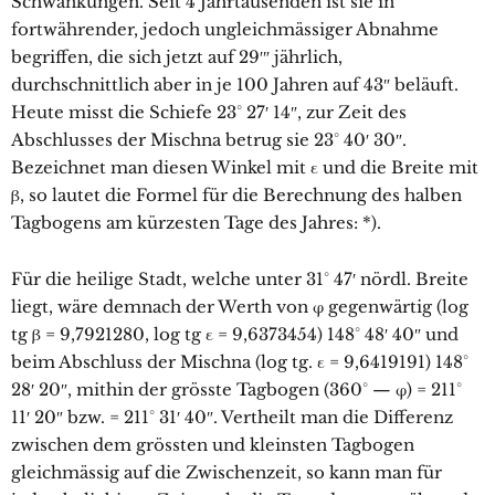
Schwankungen. Seit 4 Jahrtausenden ist sie in
fortwährender, jedoch ungleichmässiger Abnahme
begriffen, die sich jetzt auf 29′″ jährlich,
durchschnittlich aber in je 100 Jahren auf 43″ beläuft.
Heute misst die Schiefe 23° 27′ 14″, zur Zeit des
Abschlusses der Mischna betrug sie 23° 40′ 30″.
Bezeichnet man diesen Winkel mit ε und die Breite mit
β, so lautet die Formel für die Berechnung des halben
Tagbogens am kürzesten Tage des Jahres: *).
Für die heilige Stadt, welche unter 31° 47′ nördl. Breite
liegt, wäre demnach der Werth von φ gegenwärtig (log
tg β = 9,7921280, log tg ε = 9,6373454) 148° 48′ 40″ und
beim Abschluss der Mischna (log tg. ε = 9,6419191) 148°
28′ 20″, mithin der grösste Tagbogen (360° — φ) = 211°
11′ 20″ bzw. = 211° 31′ 40″. Vertheilt man die Differenz
zwischen dem grössten und kleinsten Tagbogen
gleichmässig auf die Zwischenzeit, so kann man für