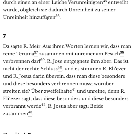
35
durch einen an einer Leiche Verunreinigten
entweiht
wurde, obgleich sie dadurch Unreinheit zu seiner
36
Unreinheit hinzufügen
.
7
Da sagte R. Meïr: Aus ihren Worten lernen wir, dass man
37
38
reine Teruma
zusammen mit unreiner am Pesach
39
verbrennen darf
. R. Jose entgegnete ihm aber: Das ist
40
nicht der rechte Schluss
, und es stimmen R. Eli‘ezer
und R. Josua darin überein, dass man diese besonders
und diese besonders verbrennen muss; worüber
41
streiten sie? Über zweifelhafte
und unreine; denn R.
Eli‘ezer sagt, dass diese besonders und diese besonders
42
verbrannt werde
, R. Josua aber sagt: Beide
43
zusammen
.