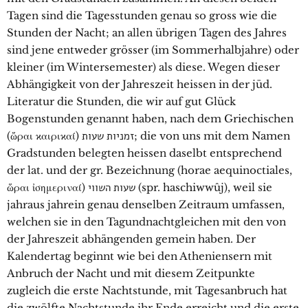
Tagen sind die Tagesstunden genau so gross wie die
Stunden der Nacht; an allen übrigen Tagen des Jahres
sind jene entweder grösser (im Sommerhalbjahre) oder
kleiner (im Wintersemester) als diese. Wegen dieser
Abhängigkeit von der Jahreszeit heissen in der jüd.
Literatur die Stunden, die wir auf gut Glück
Bogenstunden genannt haben, nach dem Griechischen
(ὥραι ϰαιριϰαί) זמניות שעות; die von uns mit dem Namen
Gradstunden belegten heissen daselbt entsprechend
der lat. und der gr. Bezeichnung (horae aequinoctiales,
ὥραι ἰσημεριναί) שעות השווי (spr. haschiwwûj), weil sie
jahraus jahrein genau denselben Zeitraum umfassen,
welchen sie in den Tagundnachtgleichen mit den von
der Jahreszeit abhängenden gemein haben. Der
Kalendertag beginnt wie bei den Atheniensern mit
Anbruch der Nacht und mit diesem Zeitpunkte
zugleich die erste Nachtstunde, mit Tagesanbruch hat
die zwölfte Nachtstunde ihr Ende erreicht und die erste