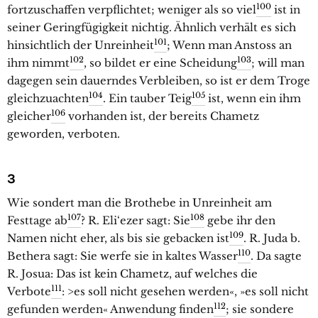
100
fortzuschaffen verpflichtet; weniger als so viel
ist in
seiner Geringfügigkeit nichtig. Ähnlich verhält es sich
101
hinsichtlich der Unreinheit
; Wenn man Anstoss an
102
103
ihm nimmt
, so bildet er eine Scheidung
; will man
dagegen sein dauerndes Verbleiben, so ist er dem Troge
104
105
gleichzuachten
. Ein tauber Teig
ist, wenn ein ihm
106
gleicher
vorhanden ist, der bereits Chametz
geworden, verboten.
3
Wie sondert man die Brothebe in Unreinheit am
107
108
Festtage ab
? R. Eli‘ezer sagt: Sie
gebe ihr den
109
Namen nicht eher, als bis sie gebacken ist
. R. Juda b.
110
Bethera sagt: Sie werfe sie in kaltes Wasser
. Da sagte
R. Josua: Das ist kein Chametz, auf welches die
111
Verbote
: >es soll nicht gesehen werden«, »es soll nicht
112
gefunden werden« Anwendung finden
; sie sondere