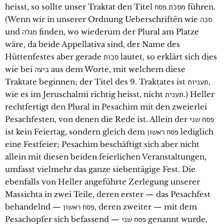
heisst, so sollte unser Traktat den Titel מסכת פסח führen.
(Wenn wir in unserer Ordnung Ueberschriftën wie סכה
und מגלה finden, wo wiederum der Plural am Platze
wäre, da beide Appellativa sind, der Name des
Hüttenfestes aber gerade סכות lautet, so erklärt sich dies
wie bei ביצה aus dem Worte, mit welchem diese
Traktate beginnen; der Titel des 9. Traktates ist תעניות,
wie es im Jeruschalmi richtig heisst, nicht תענית.) Heller
rechtfertigt den Plural in Pesachim mit den zweierlei
Pesachfesten, von denen die Rede ist. Allein der פסח שני
ist kein Feiertag, sondern gleich dem פסח ראשון lediglich
eine Festfeier; Pesachim beschäftigt sich aber nicht
allein mit diesen beiden feierlichen Veranstaltungen,
umfasst vielmehr das ganze siebentägige Fest. Die
ebenfalls von Heller angeführte Zerlegung unserer
Massichta in zwei Teile, deren erster — das Pesachfest
behandelnd — פסח ראשון, deren zweiter — mit dem
Pesachopfer sich befassend — פסח שני genannt wurde,