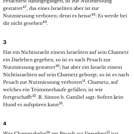
Pesachfest dahingegangen, ist zur Nutzniessung
47
gestattet
, das eines Israeliten aber ist zur
48
Nutzniessung verboten; denn es heisst
: Es werde bei
49
dir nicht gesehen
.
3
Hat ein Nichtisraelit einem Israeliten auf sein Chametz
ein Darlehen gegeben, so ist es nach Pesach zur
50
Nutzniessung gestattet
; hat aber ein Israelit einem
Nichtisraeliten auf sein Chametz geborgt, so ist es nach
51
Pesach zur Nutzniessung verboten
. Chametz, auf
welches ein Trümmerhaufe gefallen, ist wie
52
fortgeschafft
. R. Simon b. Gamliel sagt: Sofern kein
53
Hund es aufspüren kann
.
4
54
55
Wer Chametzhebe
am Pesach aus Versehen
isst,