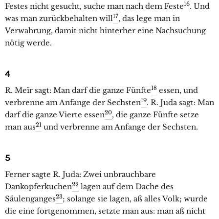
16
Festes nicht gesucht, suche man nach dem Feste
. Und
17
was man zurückbehalten will
, das lege man in
Verwahrung, damit nicht hinterher eine Nachsuchung
nötig werde.
4
18
R. Meïr sagt: Man darf die ganze Fünfte
essen, und
19
verbrenne am Anfange der Sechsten
. R. Juda sagt: Man
20
darf die ganze Vierte essen
, die ganze Fünfte setze
21
man aus
und verbrenne am Anfange der Sechsten.
5
Ferner sagte R. Juda: Zwei unbrauchbare
22
Dankopferkuchen
lagen auf dem Dache des
23
Säulenganges
; solange sie lagen, aß alles Volk; wurde
die eine fortgenommen, setzte man aus: man aß nicht