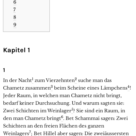
6
7
8
9
Kapitel 1
1
1
2
In der Nacht
zum Vierzehnten
suche man das
3
4
Chametz zusammen
beim Scheine eines Lämpchens
!
Jeder Raum, in welchen man Chametz nicht bringt,
bedarf keiner Durchsuchung. Und warum sagten sie:
5
Zwei Schichten im Weinlager
? Sie sind ein Raum, in
6
den man Chametz bringt
. Bet Schammai sagen: Zwei
Schichten an den freien Flächen des ganzen
7
Weinlagers
; Bet Hillel aber sagen: Die zweiäussersten