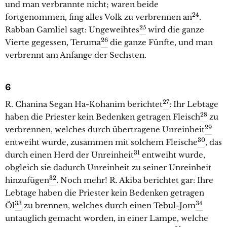
und man verbrannte nicht; waren beide
24
fortgenommen, fing alles Volk zu verbrennen an
.
25
Rabban Gamliel sagt: Ungeweihtes
wird die ganze
26
Vierte gegessen, Teruma
die ganze Fünfte, und man
verbrennt am Anfange der Sechsten.
6
27
R. Chanina Segan Ha-Kohanim berichtet
: Ihr Lebtage
28
haben die Priester kein Bedenken getragen Fleisch
zu
29
verbrennen, welches durch übertragene Unreinheit
30
entweiht wurde, zusammen mit solchem Fleische
, das
31
durch einen Herd der Unreinheit
entweiht wurde,
obgleich sie dadurch Unreinheit zu seiner Unreinheit
32
hinzufügen
. Noch mehr! R. Akiba berichtet gar: Ihre
Lebtage haben die Priester kein Bedenken getragen
33
34
Öl
zu brennen, welches durch einen Tebul-Jom
untauglich gemacht worden, in einer Lampe, welche