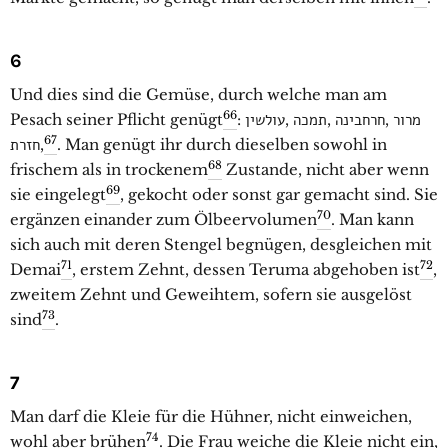
6
Und dies sind die Gemüse, durch welche man am
66
Pesach seiner Pflicht genügt
:
מרור ,חרחבינה ,תמכה ,עולשין
67
,חזרת
. Man genügt ihr durch dieselben sowohl in
68
frischem als in trockenem
Zustande, nicht aber wenn
69
sie eingelegt
, gekocht oder sonst gar gemacht sind. Sie
70
ergänzen einander zum Ölbeervolumen
. Man kann
sich auch mit deren Stengel begnügen, desgleichen mit
71
72
Demai
, erstem Zehnt, dessen Teruma abgehoben ist
,
zweitem Zehnt und Geweihtem, sofern sie ausgelöst
73
sind
.
7
Man darf die Kleie für die Hühner, nicht einweichen,
74
wohl aber brühen
. Die Frau weiche die Kleie nicht ein,