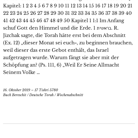
Kapitel: 1 2 3 4 5 6 7 8 9 10 11 12 13 14 15 16 17 18 19 20 21
22 23 24 25 26 27 28 29 30 31 32 33 34 35 36 37 38 39 40
41 42 43 44 45 46 47 48 49 50 Kapitel 1 1:1 Im Anfang
schuf Gott den Himmel und die Erde. 1 בראשית. R.
Jizchak sagte, die Torah hätte erst bei dem Abschnitt
(Ex. 12) „dieser Monat sei euch», zu beginnen brauchen,
weil dieser das erste Gebot enthält, das Israel
aufgetragen wurde. Warum fängt sie aber mit der
Schöpfung an? (Ps. 111, 6) „Weil Er Seine Allmacht
Seinem Volke …
16. Oktober 2019 – 17 Tishri 5780
Buch Bereschit
/
Deutsche Torah
/
Wochenabschnitt