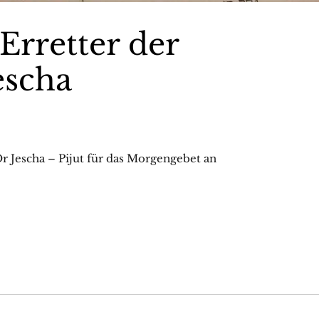
rretter der
escha
 Jescha – Pijut für das Morgengebet an