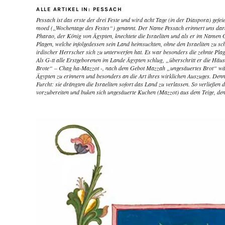
ALLE ARTIKEL IN:
PESSACH
Pessach ist das erste der drei Feste und wird acht Tage (in der Diaspora) gefei
moed („Wochentage des Festes“) genannt. Der Name Pessach erinnert uns daran, 
Pharao, der König von Ägypten, knechtete die Israeliten und als er im Namen G-
Plagen, welche infolgedessen sein Land heimsuchten, ohne den Israeliten zu 
irdischer Herrscher sich zu unterwerfen hat. Es war besonders die zehnte Pla
Als G-tt alle Erstgeborenen im Lande Ägypten schlug, „überschritt er die Häu
Brote“ – Chag ha-Mazzot -, nach dem Gebot Mazzah „ungesäuertes Brot“ währen
Ägypten zu erinnern und besonders an die Art ihres wirklichen Auszuges. Denn a
Furcht: sie drängten die Israeliten sofort das Land zu verlassen. So verließen 
vorzubereiten und buken sich ungesäuerte Kuchen (Mazzot) aus dem Teige, den s