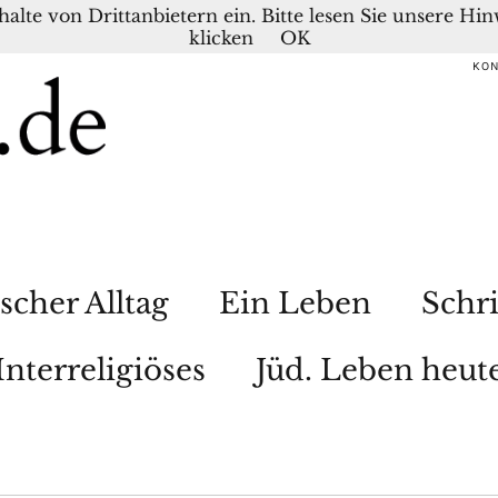
nhalte von Drittanbietern ein. Bitte lesen Sie unsere H
klicken
OK
KO
scher Alltag
Ein Leben
Schri
Interreligiöses
Jüd. Leben heut