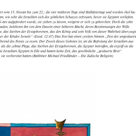
ert vom 15. Nissan bis zum 22.; die vier mittleren Tage sind Halbfeiertage und werden chol ha-
wie sehr die Israeliten sich des göttlichen Schutzes erfreuten, bevor sie Ägypten verließen.
ttes aufgefordert wurde, sie ziehen zu lassen, weigerte er sich zu gehorchen. Doch die zehn
schaden, belehrten ihn von dem Dasein einer höheren Macht, deren Bestimmungen der Wille
ge, das Sterben der Erstgeborenen, das den König und sein Volk von dieser Wahrheit überzeugt
ser der Kinder Israels“ (Exod. 12:47) Das Fest hat einen zweiten Namen „Fest der ungesäuert
d des Festes zu essen. Der Zweck dieses Gebotes ist, an die Befreiung der Israeliten aus
ls die zehnte Plage, das Sterben der Erstgeborenen, die Ägypter betroffen, da ergriff sie die
die Israeliten Ägypten in Eile und hatten keine Zeit, das gewöhnliche „gesäuerte Brot“
ie vorbereitet hatten.(
Rabbiner Michael Friedländer – Die Jüdische Religion
)